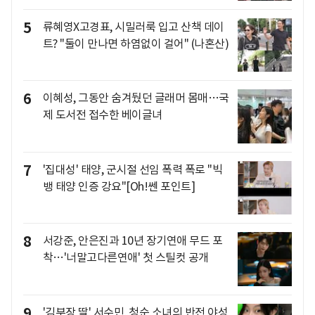
5
류혜영X고경표, 시밀러룩 입고 산책 데이
트? "둘이 만나면 하염없이 걸어" (나혼산)
6
이혜성, 그동안 숨겨뒀던 글래머 몸매…국
제 도서전 접수한 베이글녀
7
'집대성' 태양, 군시절 선임 폭력 폭로 "빅
뱅 태양 인증 강요"[Oh!쎈 포인트]
8
서강준, 안은진과 10년 장기연애 무드 포
착…'너말고다른연애' 첫 스틸컷 공개
9
'김부장 딸' 서수민, 청순 소녀의 반전 야성