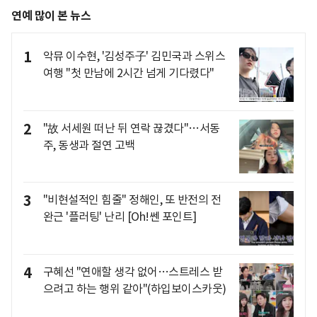
연예 많이 본 뉴스
1
악뮤 이수현, '김성주子' 김민국과 스위스
여행 "첫 만남에 2시간 넘게 기다렸다"
2
"故 서세원 떠난 뒤 연락 끊겼다"…서동
주, 동생과 절연 고백
3
"비현설적인 힘줄" 정해인, 또 반전의 전
완근 '플러팅' 난리 [Oh!쎈 포인트]
4
구혜선 "연애할 생각 없어…스트레스 받
으려고 하는 행위 같아"(하입보이스카웃)