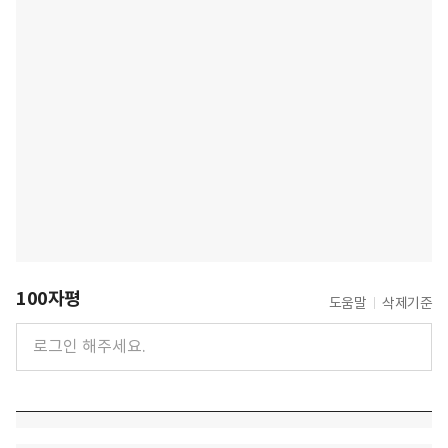
100자평
도움말
삭제기준