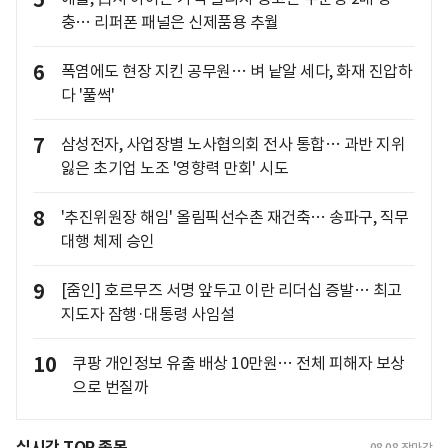
5
충… 리퍼폰 패널은 신제품용 추월
6
폭염에도 현장 지킨 공무원… 벼 낱알 세다, 화재 진압하
다 '풀썩'
7
삼성전자, 사업장별 노사협의회 전사 통합… 과반 지위
잃은 초기업 노조 '영향력 만회' 시도
8
'추진위원장 해임' 올림픽선수촌 재건축… 송파구, 직무
대행 체제 승인
9
[줌인] 호르무즈 서명 앞두고 이란 리더십 증발… 최고
지도자 잠행·대통령 사임설
10
쿠팡 개인정보 유출 배상 10만원… 전체 피해자 보상
으로 번질까
실시간 TOP 종목
08.08
장마감