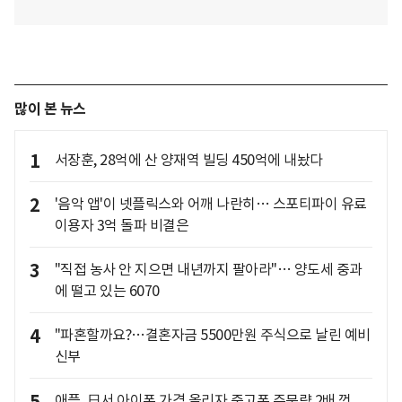
많이 본 뉴스
1
서장훈, 28억에 산 양재역 빌딩 450억에 내놨다
2
'음악 앱'이 넷플릭스와 어깨 나란히… 스포티파이 유료
이용자 3억 돌파 비결은
3
"직접 농사 안 지으면 내년까지 팔아라"… 양도세 중과
에 떨고 있는 6070
4
"파혼할까요?…결혼자금 5500만원 주식으로 날린 예비
신부
애플, 日서 아이폰 가격 올리자 중고폰 주문량 2배 껑