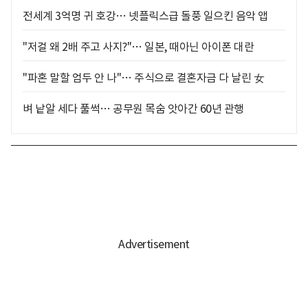
전세계 3억명 귀 호강… 넷플릭스급 돌풍 일으킨 음악 앱
"저걸 왜 2배 주고 사지?"… 일본, 때아닌 아이폰 대란
"파혼 말할 엄두 안 나"… 주식으로 결혼자금 다 날린 女
벼 낱알 세다 풀썩… 공무원 목숨 앗아간 60년 관행