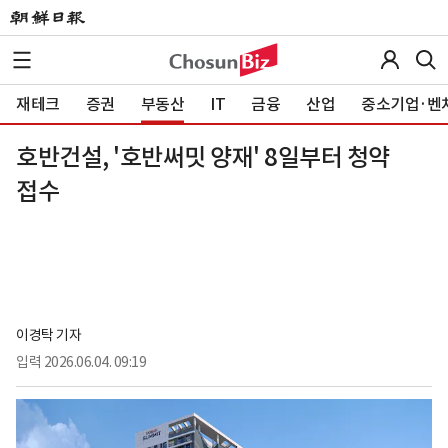
재테크
증권
부동산
IT
금융
산업
중소기업·벤
호반건설, '호반써밋 양재' 8일부터 청약
접수
이경탁 기자
입력
2026.06.04. 09:19