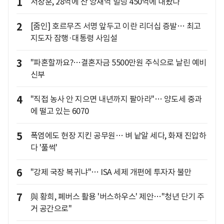
1
서장훈, 28억에 산 양재역 빌딩 450억에 내놨다
2
[줌인] 호르무즈 서명 앞두고 이란 리더십 증발… 최고
지도자 잠행·대통령 사임설
3
"파혼할까요?…결혼자금 5500만원 주식으로 날린 예비
신부
4
"직접 농사 안 지으면 내년까지 팔아라"… 양도세 중과
에 떨고 있는 6070
5
폭염에도 현장 지킨 공무원… 벼 낱알 세다, 화재 진압하
다 '풀썩'
6
"강제 국장 복귀냐"… ISA 세제 개편에 투자자 불만
7
與 황희, 폐버스 활용 '버스하우스' 제안…"청년 단기 주
거 공간으로"