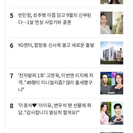
5
반민정, 성추행 아픔 딛고 9월의 신부된
다…1살 연상 사업가와 결혼
6
YG엔터, 합정동 신사옥 열고 새로운 출발
7
'전자발찌 1호' 고영욱, 이번엔 이지혜 저
격.."49평이 미니멀리즘? 많이 출세했구
나"
8
'이종석♥' 아이유, 변우석 팬 선물에 화
답.."감사합니다 열심히 할게요!"