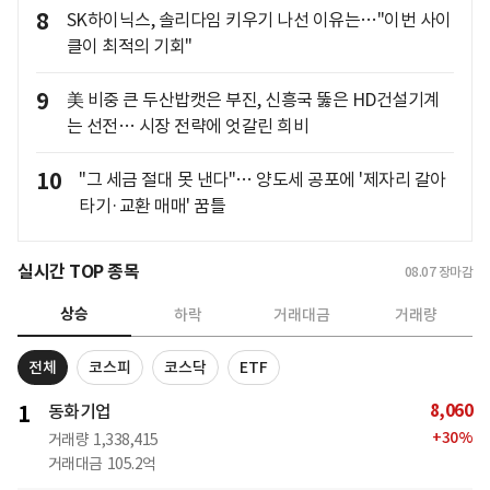
8
SK하이닉스, 솔리다임 키우기 나선 이유는…"이번 사이
클이 최적의 기회"
9
美 비중 큰 두산밥캣은 부진, 신흥국 뚫은 HD건설기계
는 선전… 시장 전략에 엇갈린 희비
10
"그 세금 절대 못 낸다"… 양도세 공포에 '제자리 갈아
타기·교환 매매' 꿈틀
실시간 TOP 종목
08.07
장마감
상승
하락
거래대금
거래량
전체
코스피
코스닥
ETF
8,060
1
동화기업
+
30
%
거래량
1,338,415
거래대금
105.2억