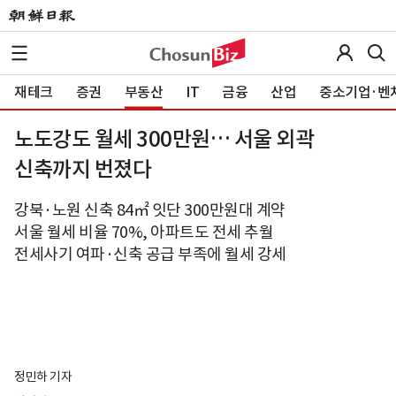
재테크
증권
부동산
IT
금융
산업
중소기업·벤
노도강도 월세 300만원… 서울 외곽
신축까지 번졌다
강북·노원 신축 84㎡ 잇단 300만원대 계약
서울 월세 비율 70%, 아파트도 전세 추월
전세사기 여파·신축 공급 부족에 월세 강세
정민하 기자