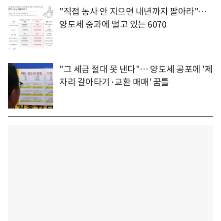
"직접 농사 안 지으면 내년까지 팔아라"…
양도세 중과에 떨고 있는 6070
"그 세금 절대 못 낸다"… 양도세 공포에 '제
자리 갈아타기·교환 매매' 꿈틀