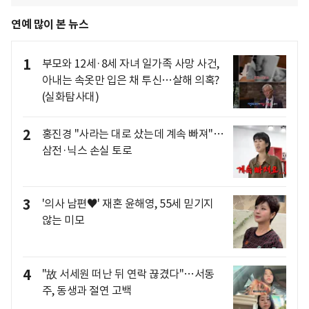
연예 많이 본 뉴스
1
부모와 12세·8세 자녀 일가족 사망 사건,
아내는 속옷만 입은 채 투신…살해 의혹?
(실화탐사대)
2
홍진경 "사라는 대로 샀는데 계속 빠져"…
삼전·닉스 손실 토로
3
'의사 남편♥' 재혼 윤해영, 55세 믿기지
않는 미모
4
"故 서세원 떠난 뒤 연락 끊겼다"…서동
주, 동생과 절연 고백