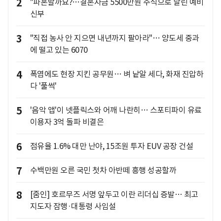
2
"파혼할까요?…결혼자금 5500만원 주식으로 날린 예비
신부
3
"직접 농사 안 지으면 내년까지 팔아라"… 양도세 중과
에 떨고 있는 6070
4
폭염에도 현장 지킨 공무원… 벼 낱알 세다, 화재 진압하
다 '풀썩'
5
'음악 앱'이 넷플릭스와 어깨 나란히… 스포티파이 유료
이용자 3억 돌파 비결은
6
점유율 1.6% 대만 난야, 15조원 투자 EUV 공장 건설
7
수백만원 오른 국민 첫차 아반떼 흥행 성공할까
8
[줌인] 호르무즈 서명 앞두고 이란 리더십 증발… 최고
지도자 잠행·대통령 사임설