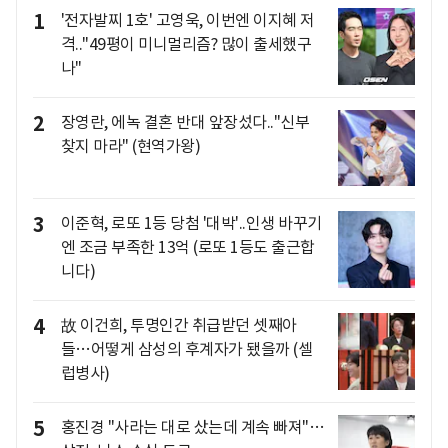
1
'전자발찌 1호' 고영욱, 이번엔 이지혜 저
격.."49평이 미니멀리즘? 많이 출세했구
나"
2
장영란, 에녹 결혼 반대 앞장섰다.."신부
찾지 마라" (현역가왕)
3
이준혁, 로또 1등 당첨 '대박'..인생 바꾸기
엔 조금 부족한 13억 (로또 1등도 출근합
니다)
4
故 이건희, 투명인간 취급받던 셋째아
들…어떻게 삼성의 후계자가 됐을까 (셀
럽병사)
5
홍진경 "사라는 대로 샀는데 계속 빠져"…