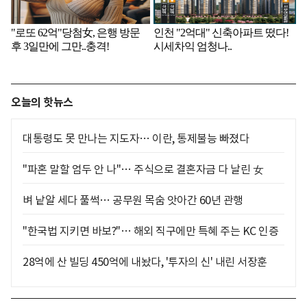
오늘의 핫뉴스
대통령도 못 만나는 지도자… 이란, 통제불능 빠졌다
"파혼 말할 엄두 안 나"… 주식으로 결혼자금 다 날린 女
벼 낱알 세다 풀썩… 공무원 목숨 앗아간 60년 관행
"한국법 지키면 바보?"… 해외 직구에만 특혜 주는 KC 인증
28억에 산 빌딩 450억에 내놨다, '투자의 신' 내린 서장훈