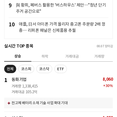
9
與 황희, 폐버스 활용한 '버스하우스' 제안…"청년 단기
주거 공간으로"
10
애플, 日서 아이폰 가격 올리자 중고폰 주문량 2배 껑
충… 리퍼폰 패널은 신제품용 추월
실시간 TOP 종목
08.07
장마감
상승
하락
거래대금
거래량
전체
코스피
코스닥
ETF
8,060
1
동화기업
+
30
%
거래량
1,338,415
거래대금
105.2억
전고체 배터리 소재 기술 사업 확대 기대