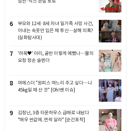
삼전·닉스 손실 토로
6
부모와 12세·8세 자녀 일가족 사망 사건,
아내는 속옷만 입은 채 투신…살해 의혹?
(실화탐사대)
7
'려욱♥' 아리, 골반 이렇게 예뻤나…물의
요정 청순 슬렌더
8
여에스더 "원피스 며느리 주고 싶다…나
45kg일 때 산 것" [Oh!쎈 이슈]
9
김정난, 3층 타운하우스 급매로 내놨다
"매우 싼값에..연락 달라" [순간포착]