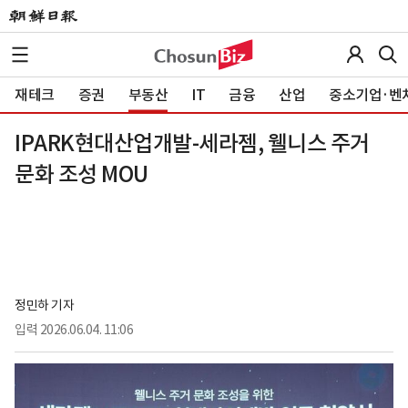
재테크
증권
부동산
IT
금융
산업
중소기업·벤
IPARK현대산업개발-세라젬, 웰니스 주거
문화 조성 MOU
정민하 기자
입력
2026.06.04. 11:06