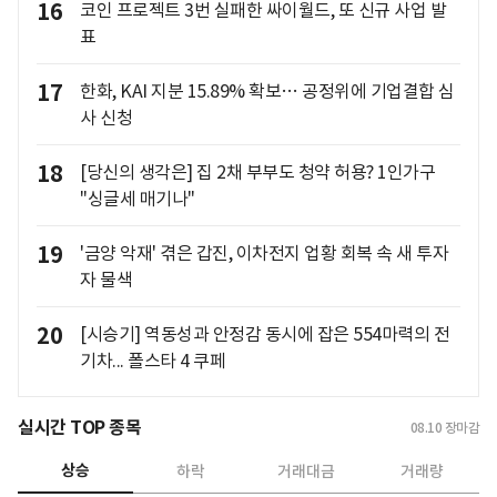
16
코인 프로젝트 3번 실패한 싸이월드, 또 신규 사업 발
표
17
한화, KAI 지분 15.89% 확보… 공정위에 기업결합 심
사 신청
18
[당신의 생각은] 집 2채 부부도 청약 허용? 1인가구
"싱글세 매기나"
19
'금양 악재' 겪은 갑진, 이차전지 업황 회복 속 새 투자
자 물색
20
[시승기] 역동성과 안정감 동시에 잡은 554마력의 전
기차... 폴스타 4 쿠페
실시간 TOP 종목
08.10
장마감
상승
하락
거래대금
거래량