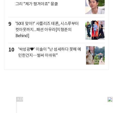
그리 "제가 챙겨야죠" 뭉클
9
'50대 맞아?' 샤를리즈 테론, 시스루부터
컷아웃까지...패션 아우라[지형준의
Behind]
10
'박성광♥' 이솔이 "난 섬세하다 못해 예
민한건지…벌써 아쉬워"