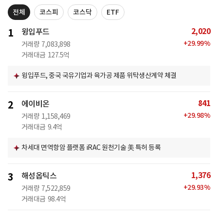
전체
코스피
코스닥
ETF
2,020
1
윙입푸드
+
29.99
%
거래량
7,083,898
거래대금
127.5억
윙입푸드, 중국 국유기업과 육가공 제품 위탁생산계약 체결
841
2
에이비온
+
29.98
%
거래량
1,158,469
거래대금
9.4억
차세대 면역항암 플랫폼 iRAC 원천기술 美 특허 등록
1,376
3
해성옵틱스
+
29.93
%
거래량
7,522,859
거래대금
98.4억