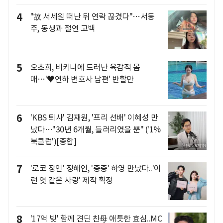
4
"故 서세원 떠난 뒤 연락 끊겼다"…서동
주, 동생과 절연 고백
5
오초희, 비키니에 드러난 육감적 몸
매…'♥연하 변호사 남편' 반할만
6
'KBS 퇴사' 김재원, '프리 선배' 이혜성 만
났다…"30년 6개월, 들러리였을 뿐" ('1%
북클럽')[종합]
7
'로코 장인' 정해인, '중증' 하영 만났다..'이
런 엿 같은 사랑' 제작 확정
8
'17억 빚' 함께 견딘 친母 애틋한 효심..MC