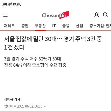
재테크
증권
부동산
IT
금융
산업
중소기업·벤
서울 집값에 밀린 30대… 경기 주택 3건 중
1건 샀다
3월 경기 주택 매수 32%가 30대
전용 84㎡ 이하 중소형에 수요 집중
정해용 기자
업데이트
2026.06.02. 06:26