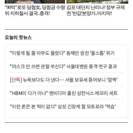
오늘의 핫뉴스
"이렇게 될 줄 아무도 몰랐다" 동해안 원전 '올스톱' 위기
"마스크 안 쓰면 관절 쑤신다" 서울대병원 충격 연구 결과
[단독]
뉴욕보다도 더 낸다… 서울 보유세 뜯어보니 '깜짝'
"HBM이 다가 아냐" 엔비디아 홀린 삼전닉스 메모리 세트
"이런 폰은 본 적이 없다" 삼성 긴장케 할 모토로라 '역습'