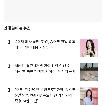
연예 많이 본 뉴스
1
'4대째 의사 집안' 하영, 증조부 친일 의혹
에 "온라인 내용 사실무근"
2
서혜원, 결혼 4개월 만에 전한 임신 소
식…"행복한 엄마가 되어라" 메시지 공개
3
"조부=한센병 연구 안부호" 하영, 증조부
친일 의혹 연좌제? 중요한 건 역사 인식 부
족 [Oh!쎈 초점]