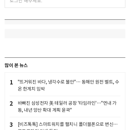
많이 본 뉴스
1
"뜨거워진 바다, 냉각수로 불안"… 동해안 원전 벨트, 수
온 한계치 임박
2
바빠진 삼성전자 美 테일러 공장 '타임라인'…"연내 가
동, 내년 양산 확대 계획 윤곽"
3
[비즈톡톡] 스마트워치를 펼치니 폴더블폰으로 변신…