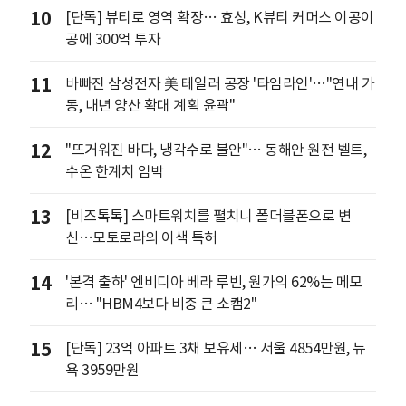
10
[단독] 뷰티로 영역 확장… 효성, K뷰티 커머스 이공이
공에 300억 투자
11
바빠진 삼성전자 美 테일러 공장 '타임라인'…"연내 가
동, 내년 양산 확대 계획 윤곽"
12
"뜨거워진 바다, 냉각수로 불안"… 동해안 원전 벨트,
수온 한계치 임박
13
[비즈톡톡] 스마트워치를 펼치니 폴더블폰으로 변
신…모토로라의 이색 특허
14
'본격 출하' 엔비디아 베라 루빈, 원가의 62%는 메모
리… "HBM4보다 비중 큰 소캠2"
15
[단독] 23억 아파트 3채 보유세… 서울 4854만원, 뉴
욕 3959만원