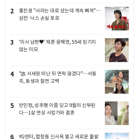
2
홍진경 "사라는 대로 샀는데 계속 빠져"…
삼전·닉스 손실 토로
3
'의사 남편♥' 재혼 윤해영, 55세 믿기지
않는 미모
4
"故 서세원 떠난 뒤 연락 끊겼다"…서동
주, 동생과 절연 고백
5
반민정, 성추행 아픔 딛고 9월의 신부된
다…1살 연상 사업가와 결혼
6
YG엔터, 합정동 신사옥 열고 새로운 출발