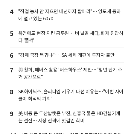
4
"직접 농사 안 지으면 내년까지 팔아라"… 양도세 중과
에 떨고 있는 6070
5
폭염에도 현장 지킨 공무원… 벼 낱알 세다, 화재 진압하
다 '풀썩'
6
"강제 국장 복귀냐"… ISA 세제 개편에 투자자 불만
7
與 황희, 폐버스 활용 '버스하우스' 제안…"청년 단기 주
거 공간으로"
8
SK하이닉스, 솔리다임 키우기 나선 이유는…"이번 사이
클이 최적의 기회"
9
美 비중 큰 두산밥캣은 부진, 신흥국 뚫은 HD건설기계
는 선전… 시장 전략에 엇갈린 희비