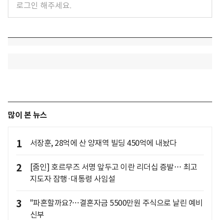
많이 본 뉴스
1
서장훈, 28억에 산 양재역 빌딩 450억에 내놨다
2
[줌인] 호르무즈 서명 앞두고 이란 리더십 증발… 최고
지도자 잠행·대통령 사임설
3
"파혼할까요?…결혼자금 5500만원 주식으로 날린 예비
신부