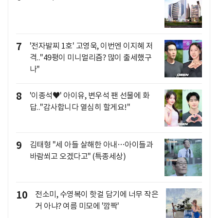
7
'전자발찌 1호' 고영욱, 이번엔 이지혜 저
격.."49평이 미니멀리즘? 많이 출세했구
나"
8
'이종석♥' 아이유, 변우석 팬 선물에 화
답.."감사합니다 열심히 할게요!"
9
김태형 "세 아들 살해한 아내…아이들과
바람쐬고 오겠다고" (특종세상)
10
전소미, 수영복이 핫걸 담기에 너무 작은
거 아냐? 여름 미모에 '깜짝'