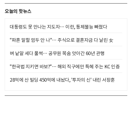
오늘의 핫뉴스
대통령도 못 만나는 지도자… 이란, 통제불능 빠졌다
"파혼 말할 엄두 안 나"… 주식으로 결혼자금 다 날린 女
벼 낱알 세다 풀썩… 공무원 목숨 앗아간 60년 관행
"한국법 지키면 바보?"… 해외 직구에만 특혜 주는 KC 인증
28억에 산 빌딩 450억에 내놨다, '투자의 신' 내린 서장훈