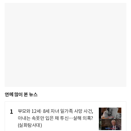
연예 많이 본 뉴스
1
부모와 12세·8세 자녀 일가족 사망 사건,
아내는 속옷만 입은 채 투신…살해 의혹?
(실화탐사대)