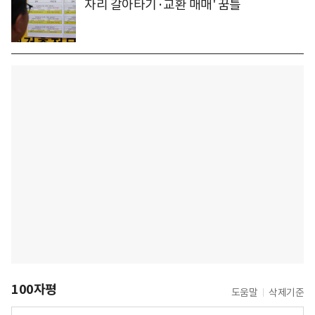
자리 갈아타기·교환 매매' 꿈틀
100자평
도움말
삭제기준