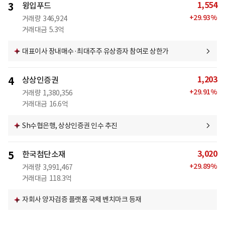
1,554
3
윙입푸드
+
29.93
%
거래량
346,924
거래대금
5.3억
대표이사 장내매수·최대주주 유상증자 참여로 상한가
1,203
4
상상인증권
+
29.91
%
거래량
1,380,356
거래대금
16.6억
Sh수협은행, 상상인증권 인수 추진
3,020
5
한국첨단소재
+
29.89
%
거래량
3,991,467
거래대금
118.3억
자회사 양자검증 플랫폼 국제 벤치마크 등재