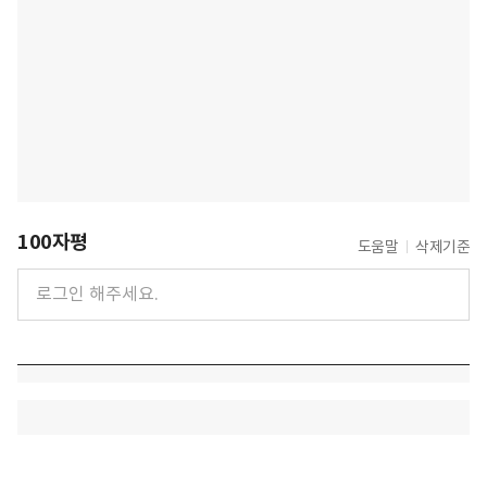
100자평
도움말
삭제기준