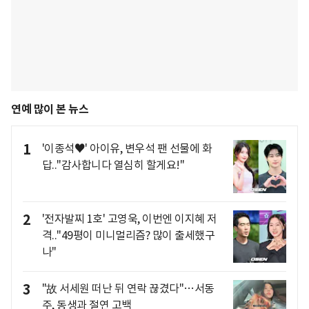
연예 많이 본 뉴스
1
'이종석♥' 아이유, 변우석 팬 선물에 화
답.."감사합니다 열심히 할게요!"
2
'전자발찌 1호' 고영욱, 이번엔 이지혜 저
격.."49평이 미니멀리즘? 많이 출세했구
나"
3
"故 서세원 떠난 뒤 연락 끊겼다"…서동
주, 동생과 절연 고백