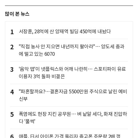
많이 본 뉴스
1
서장훈, 28억에 산 양재역 빌딩 450억에 내놨다
2
"직접 농사 안 지으면 내년까지 팔아라"… 양도세 중과
에 떨고 있는 6070
3
'음악 앱'이 넷플릭스와 어깨 나란히… 스포티파이 유료
이용자 3억 돌파 비결은
4
"파혼할까요?…결혼자금 5500만원 주식으로 날린 예비
신부
5
폭염에도 현장 지킨 공무원… 벼 낱알 세다, 화재 진압하
다 '풀썩'
6
애플, 日서 아이폰 가격 올리자 중고폰 주문량 2배 껑