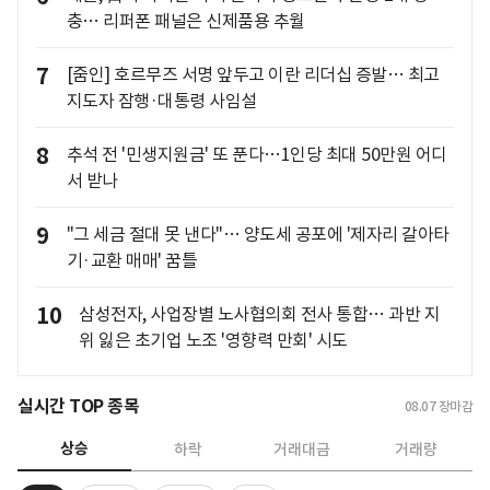
충… 리퍼폰 패널은 신제품용 추월
7
[줌인] 호르무즈 서명 앞두고 이란 리더십 증발… 최고
지도자 잠행·대통령 사임설
8
추석 전 '민생지원금' 또 푼다…1인당 최대 50만원 어디
서 받나
9
"그 세금 절대 못 낸다"… 양도세 공포에 '제자리 갈아타
기·교환 매매' 꿈틀
10
삼성전자, 사업장별 노사협의회 전사 통합… 과반 지
위 잃은 초기업 노조 '영향력 만회' 시도
실시간 TOP 종목
08.07
장마감
상승
하락
거래대금
거래량