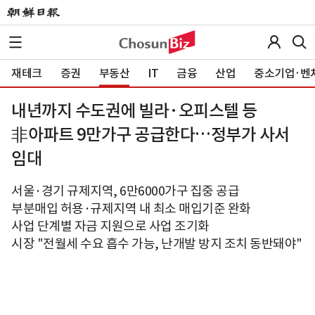
재테크
증권
부동산
IT
금융
산업
중소기업·벤
내년까지 수도권에 빌라·오피스텔 등
非아파트 9만가구 공급한다…정부가 사서
임대
서울·경기 규제지역, 6만6000가구 집중 공급
부분매입 허용·규제지역 내 최소 매입기준 완화
사업 단계별 자금 지원으로 사업 조기화
시장 "전월세 수요 흡수 가능, 난개발 방지 조치 동반돼야"