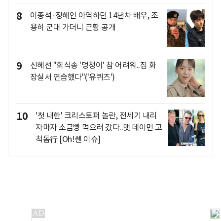
8
이종석·정해인 아역하던 14년차 배우, 조
용히 군대 가더니 근황 공개
9
신혜선 "회식송 '멍청이' 참 어려워..집 화
장실서 연습했다"('유퀴즈')
10
'첫 내한' 크리스토퍼 놀란, 전세기 내리
자마자 소금빵 먹으러 갔다..맷 데이먼 고
척돔行 [Oh!쎈 이슈]