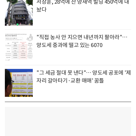
서장훈, 28억에 산 양재역 빌딩 450억에 내
놨다
"직접 농사 안 지으면 내년까지 팔아라"…
양도세 중과에 떨고 있는 6070
"그 세금 절대 못 낸다"… 양도세 공포에 '제
자리 갈아타기·교환 매매' 꿈틀