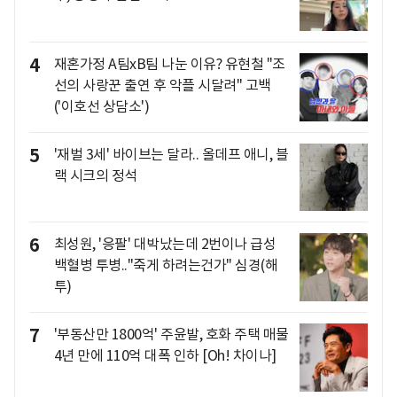
4
재혼가정 A팀xB팀 나눈 이유? 유현철 "조
선의 사랑꾼 출연 후 악플 시달려" 고백
('이호선 상담소')
5
'재벌 3세' 바이브는 달라.. 올데프 애니, 블
랙 시크의 정석
6
최성원, '응팔' 대박났는데 2번이나 급성
백혈병 투병.."죽게 하려는건가" 심경(해
투)
7
'부동산만 1800억' 주윤발, 호화 주택 매물
4년 만에 110억 대폭 인하 [Oh! 차이나]