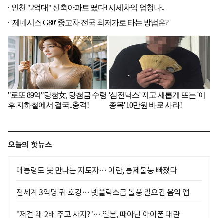
오늘의 핫뉴스
대통령도 못 만나는 지도자… 이란, 통제불능 빠졌다
전세계 3억명 귀 호강… 넷플릭스급 돌풍 일으킨 음악 앱
"저걸 왜 2배 주고 사지?"… 일본, 때아닌 아이폰 대란