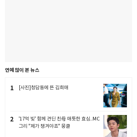
연예 많이 본 뉴스
1
[사진]청담동에 뜬 김희애
2
'17억 빚' 함께 견딘 친母 애틋한 효심..MC
그리 "제가 챙겨야죠" 뭉클