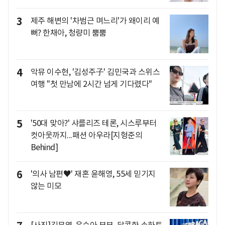
3
제주 해변의 '차범근 며느리'가 왜이리 예
뻐? 한채아, 청량미 뿜뿜
4
악뮤 이수현, '김성주子' 김민국과 스위스
여행 "첫 만남에 2시간 넘게 기다렸다"
5
'50대 맞아?' 샤를리즈 테론, 시스루부터
컷아웃까지...패션 아우라[지형준의
Behind]
6
'의사 남편♥' 재혼 윤해영, 55세 믿기지
않는 미모
[사진]김무열-윤승아 부부, 달콤한 손하트