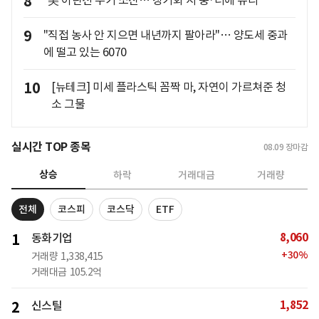
8
"美 이란전 무기 소진… 장기화 시 중·러에 유리"
9
"직접 농사 안 지으면 내년까지 팔아라"… 양도세 중과
에 떨고 있는 6070
10
[뉴테크] 미세 플라스틱 꼼짝 마, 자연이 가르쳐준 청
소 그물
실시간 TOP 종목
08.09
장마감
상승
하락
거래대금
거래량
전체
코스피
코스닥
ETF
8,060
1
동화기업
+
30
%
거래량
1,338,415
거래대금
105.2억
1,852
2
신스틸