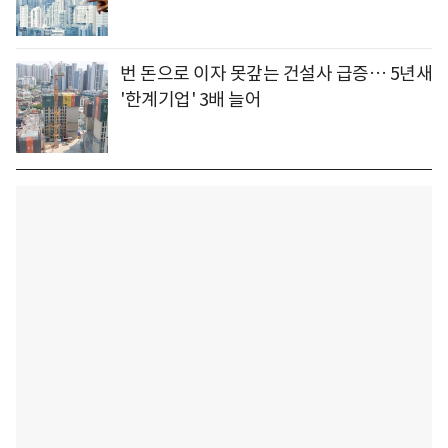
번 돈으로 이자 못갚는 건설사 급증… 5년새
'한계기업' 3배 늘어