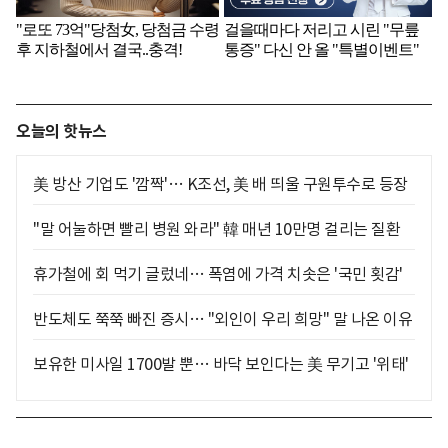
오늘의 핫뉴스
美 방산 기업도 '깜짝'… K조선, 美 배 띄울 구원투수로 등장
"말 어눌하면 빨리 병원 와라" 韓 매년 10만명 걸리는 질환
휴가철에 회 먹기 글렀네… 폭염에 가격 치솟은 '국민 횟감'
반도체도 쭉쭉 빠진 증시… "외인이 우리 희망" 말 나온 이유
보유한 미사일 1700발 뿐… 바닥 보인다는 美 무기고 '위태'