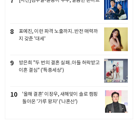
7
8
표예진, 이런 파격 노출까지..반전 매력까
지 갖춘 '대세'
9
방은희 "두 번의 결혼 실패..아들 허락받고
이혼 결심" ('특종세상')
10
'올해 결혼' 이장우, 새해맞이 솔로 캠핑
돌아온 '가루 왕자' ('나혼산')