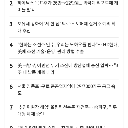
2
하이닉스 목표주가 26만→12만원... 외국계 리포트에 개
미들 발칵
3
보유세 강화에 '세 낀 집' 퇴로… 토허제 실거주 예외 확
대 추진
4
"한화는 조선소 인수, 우리는 노하우를 판다"… HD현대,
美에 조선 기술·운영·관리 방법 수출
5
美 국방부, 이란전 무기 소진에 방산업체 증산 압박… "3
주 내 납품 계획 내라"
6
서울 영등포·구로 준공업지역에 2만7000가구 공급 속
도
7
'추진위원장 해임' 올림픽선수촌 재건축… 송파구, 직무
대행 체제 승인