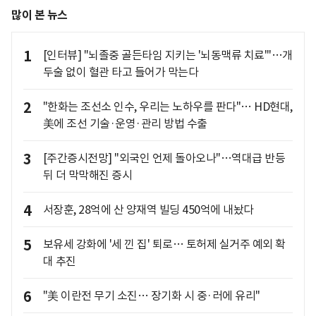
많이 본 뉴스
1
[인터뷰] "뇌졸중 골든타임 지키는 '뇌동맥류 치료'"…개
두술 없이 혈관 타고 들어가 막는다
2
"한화는 조선소 인수, 우리는 노하우를 판다"… HD현대,
美에 조선 기술·운영·관리 방법 수출
3
[주간증시전망] "외국인 언제 돌아오나"…역대급 반등
뒤 더 막막해진 증시
4
서장훈, 28억에 산 양재역 빌딩 450억에 내놨다
5
보유세 강화에 '세 낀 집' 퇴로… 토허제 실거주 예외 확
대 추진
6
"美 이란전 무기 소진… 장기화 시 중·러에 유리"