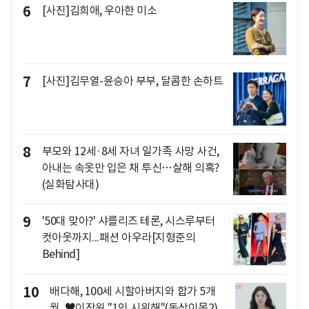
6
[사진]김희애, 우아한 미소
7
[사진]김무열-윤승아 부부, 달콤한 손하트
8
부모와 12세·8세 자녀 일가족 사망 사건,
아내는 속옷만 입은 채 투신…살해 의혹?
(실화탐사대)
9
'50대 맞아?' 샤를리즈 테론, 시스루부터
컷아웃까지...패션 아우라[지형준의
Behind]
10
배다해, 100세 시할아버지와 합가 5개
월..♥이장원 "1인 시위해"(동상이몽2)