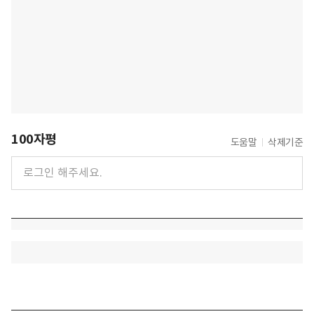
100자평
도움말
삭제기준