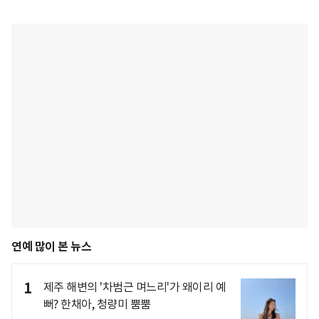
연예 많이 본 뉴스
1
제주 해변의 '차범근 며느리'가 왜이리 예
뻐? 한채아, 청량미 뿜뿜