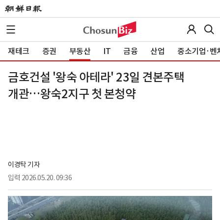
재테크
증권
부동산
IT
금융
산업
중소기업·벤
금호건설 '왕숙 아테라' 23일 견본주택
개관…왕숙2지구 첫 본청약
이경탁 기자
입력
2026.05.20. 09:36