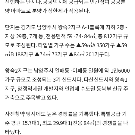
진행하는 단지다. 공공택지에 공급되는 민간참여 공공분
양 아파트로 분양가 상한제가 적용된다.
단지는 경기도 남양주시 왕숙2지구 A-1블록에 지하 2층~
지상 29층, 7개 동, 전용면적 59·74·84㎡, 총 812가구 규
모로 조성된다. 타입별 가구 수는 ▲59㎡A 350가구 ▲59
㎡B 188가구 ▲74㎡ 73가구 ▲84㎡ 201가구다.
왕숙2지구는 남양주시 일패동·이패동 일원에 약 1만6000
가구 규모로 조성되는 3기 신도시다. 다산신도시와 왕숙1
지구, 양정역세권 개발지와 인접해 수도권 동북부 신규 주
거축으로 주목받고 있다.
사전청약 당시에도 높은 경쟁률을 기록했다. 특별공급 기
준 평균 15.7대1, 최고 29.9대1(전용 84㎡)의 경쟁률을 나
타냈다.