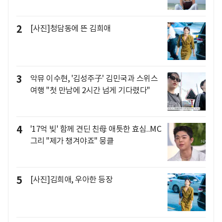
2
[사진]청담동에 뜬 김희애
3
악뮤 이수현, '김성주子' 김민국과 스위스
여행 "첫 만남에 2시간 넘게 기다렸다"
4
'17억 빚' 함께 견딘 친母 애틋한 효심..MC
그리 "제가 챙겨야죠" 뭉클
5
[사진]김희애, 우아한 등장