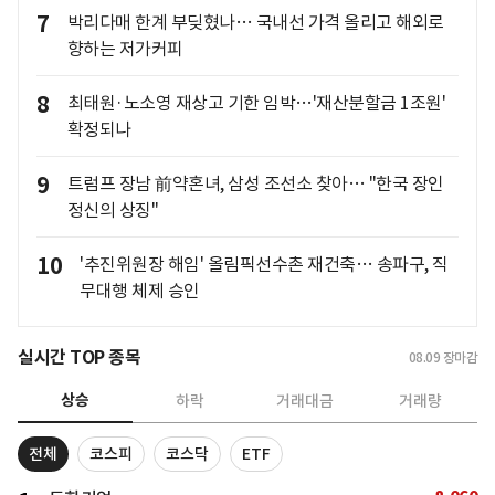
7
박리다매 한계 부딪혔나… 국내선 가격 올리고 해외로
향하는 저가커피
8
최태원·노소영 재상고 기한 임박…'재산분할금 1조원'
확정되나
9
트럼프 장남 前약혼녀, 삼성 조선소 찾아… "한국 장인
정신의 상징"
10
'추진위원장 해임' 올림픽선수촌 재건축… 송파구, 직
무대행 체제 승인
실시간 TOP 종목
08.09
장마감
상승
하락
거래대금
거래량
전체
코스피
코스닥
ETF