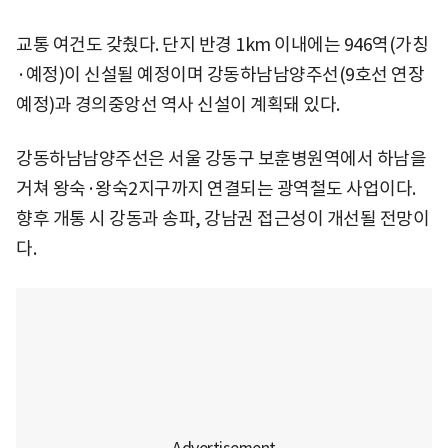
교통 여건도 갖췄다. 단지 반경 1km 이내에는 946역(가칭
·예정)이 신설될 예정이며 강동하남남양주선(9호선 연장
예정)과 경의중앙선 역사 신설이 계획돼 있다.
강동하남남양주선은 서울 강동구 보훈병원역에서 하남을
거쳐 왕숙·왕숙2지구까지 연결되는 광역철도 사업이다.
향후 개통 시 강동과 송파, 강남권 접근성이 개선될 전망이
다.