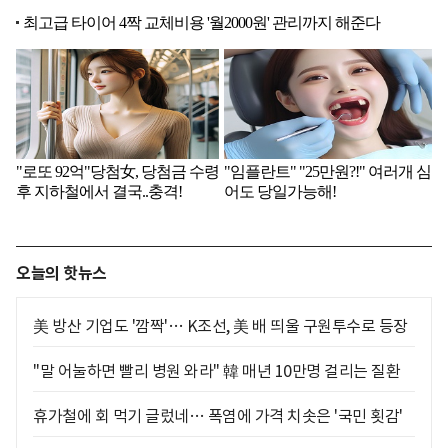
오늘의 핫뉴스
美 방산 기업도 '깜짝'… K조선, 美 배 띄울 구원투수로 등장
"말 어눌하면 빨리 병원 와라" 韓 매년 10만명 걸리는 질환
휴가철에 회 먹기 글렀네… 폭염에 가격 치솟은 '국민 횟감'