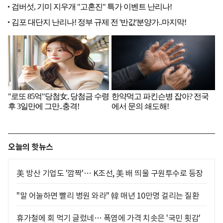
오늘의 핫뉴스
美 방산 기업도 '깜짝'… K조선, 美 배 띄울 구원투수로 등장
"말 어눌하면 빨리 병원 와라" 韓 매년 10만명 걸리는 질환
휴가철에 회 먹기 글렀네… 폭염에 가격 치솟은 '국민 횟감'