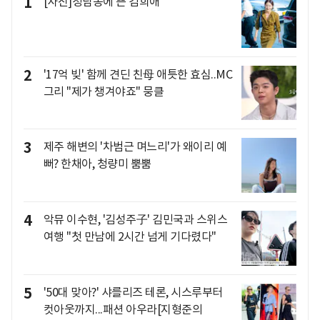
1
[사진]청담동에 뜬 김희애
2
'17억 빚' 함께 견딘 친母 애틋한 효심..MC
그리 "제가 챙겨야죠" 뭉클
3
제주 해변의 '차범근 며느리'가 왜이리 예
뻐? 한채아, 청량미 뿜뿜
4
악뮤 이수현, '김성주子' 김민국과 스위스
여행 "첫 만남에 2시간 넘게 기다렸다"
5
'50대 맞아?' 샤를리즈 테론, 시스루부터
컷아웃까지...패션 아우라[지형준의