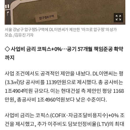
서울 강남구 압구정5구역에 DL이앤씨가 제안한 '아크로 압구정'의 상가
모습. /김유진 기자
◇ 사업비 금리 코픽스+0%…공기 57개월 책임준공 확약
까지
사업 조건에서도 공격적인 제안을 내놨다. DL이앤씨는 평
(3.3㎡)당 공사비를 1139만원으로 제시했다. 총 공사비는
1조4904억원 규모다. 이는 현대건설 측 제안인 평당 1168
만원, 총공사비 1조4960억원보다 낮은 수준이다.
사업비 금리는 코픽스(COFIX·자금조달비용지수)+0% 조
건을 제시했고, 추가 이주비도 담보인정비율(LTV)의 최대