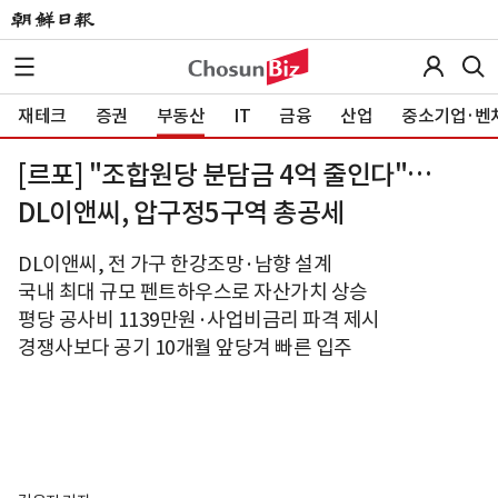
재테크
증권
부동산
IT
금융
산업
중소기업·벤
[르포] "조합원당 분담금 4억 줄인다"…
DL이앤씨, 압구정5구역 총공세
DL이앤씨, 전 가구 한강조망·남향 설계
국내 최대 규모 펜트하우스로 자산가치 상승
평당 공사비 1139만원·사업비금리 파격 제시
경쟁사보다 공기 10개월 앞당겨 빠른 입주