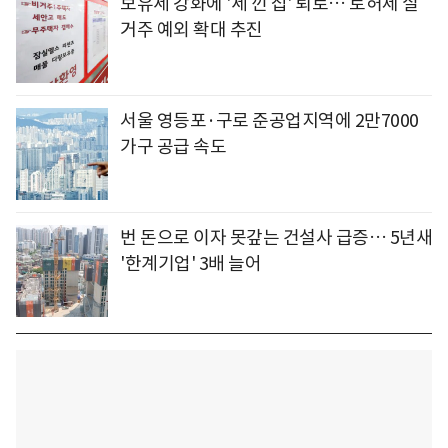
보유세 강화에 '세 낀 집' 퇴로… 토허제 실
거주 예외 확대 추진
서울 영등포·구로 준공업지역에 2만7000
가구 공급 속도
번 돈으로 이자 못갚는 건설사 급증… 5년새
'한계기업' 3배 늘어