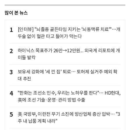
많이 본 뉴스
1
[인터뷰] "뇌졸중 골든타임 지키는 '뇌동맥류 치료'"…개
두술 없이 혈관 타고 들어가 막는다
2
하이닉스 목표주가 26만→12만원... 외국계 리포트에 개
미들 발칵
3
보유세 강화에 '세 낀 집' 퇴로… 토허제 실거주 예외 확
대 추진
4
"한화는 조선소 인수, 우리는 노하우를 판다"… HD현대,
美에 조선 기술·운영·관리 방법 수출
5
美 국방부, 이란전 무기 소진에 방산업체 증산 압박… "3
주 내 납품 계획 내라"