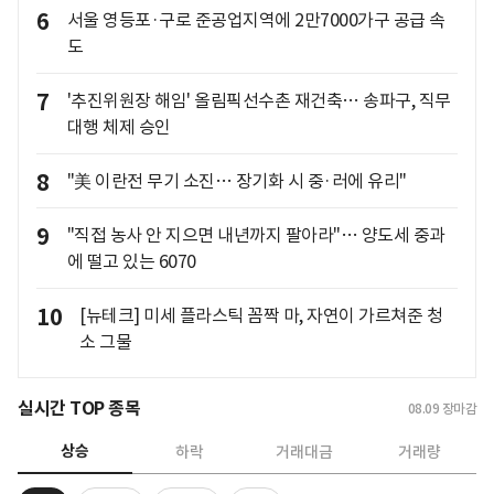
6
서울 영등포·구로 준공업지역에 2만7000가구 공급 속
도
7
'추진위원장 해임' 올림픽선수촌 재건축… 송파구, 직무
대행 체제 승인
8
"美 이란전 무기 소진… 장기화 시 중·러에 유리"
9
"직접 농사 안 지으면 내년까지 팔아라"… 양도세 중과
에 떨고 있는 6070
10
[뉴테크] 미세 플라스틱 꼼짝 마, 자연이 가르쳐준 청
소 그물
실시간 TOP 종목
08.09
장마감
상승
하락
거래대금
거래량