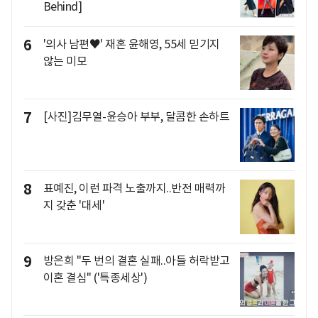
Behind]
6
'의사 남편♥' 재혼 윤해영, 55세 믿기지
않는 미모
7
[사진]김무열-윤승아 부부, 달콤한 손하트
8
표예진, 이런 파격 노출까지..반전 매력까
지 갖춘 '대세'
9
방은희 "두 번의 결혼 실패..아들 허락받고
이혼 결심" ('특종세상')