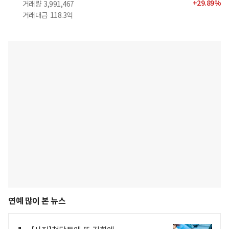
+
29.89
%
거래량
3,991,467
거래대금
118.3억
연예 많이 본 뉴스