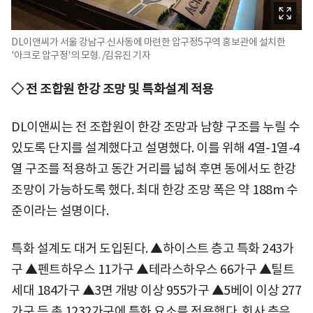
DL이앤씨가 서울 강남구 신사동에 마련한 압구정5구역 홍보관에 설치한
'아크로 압구정'의 모형. /김유진 기자
◇ 전 조합원 한강 조망 및 특화설계 적용
DL이앤씨는 전 조합원이 한강 조망과 남향 구조를 누릴 수
있도록 단지를 설계했다고 설명했다. 이를 위해 4열-1열-4
열 구조를 적용하고 동간 거리를 넓혀 후면 동에서도 한강
조망이 가능하도록 했다. 최대 한강 조망 폭은 약 188m 수
준이라는 설명이다.
특화 설계도 대거 도입된다. ▲하이스트 층고 특화 243가
구 ▲펜트하우스 11가구 ▲테라스하우스 66가구 ▲틸트
세대 184가구 ▲3면 개방 이상 955가구 ▲5베이 이상 277
가구 등 총 1232가구에 특화 요소를 적용했다. 회사 측은