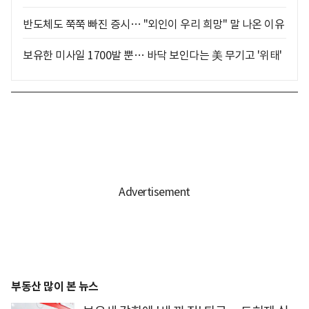
반도체도 쭉쭉 빠진 증시… "외인이 우리 희망" 말 나온 이유
보유한 미사일 1700발 뿐… 바닥 보인다는 美 무기고 '위태'
부동산 많이 본 뉴스