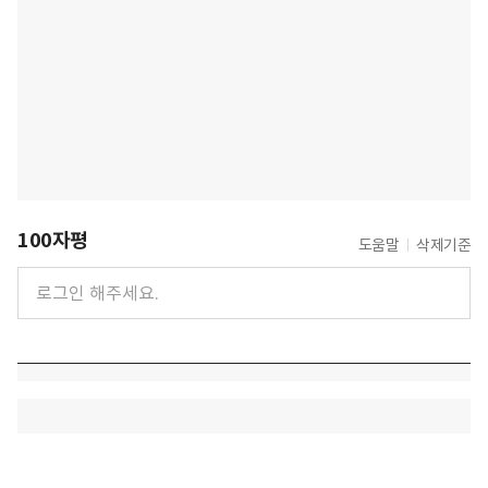
100자평
도움말
삭제기준