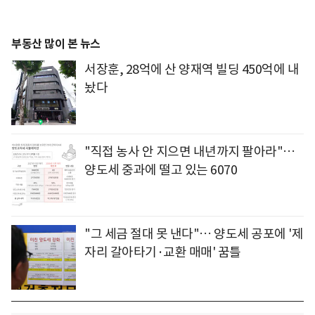
부동산 많이 본 뉴스
서장훈, 28억에 산 양재역 빌딩 450억에 내
놨다
"직접 농사 안 지으면 내년까지 팔아라"…
양도세 중과에 떨고 있는 6070
"그 세금 절대 못 낸다"… 양도세 공포에 '제
자리 갈아타기·교환 매매' 꿈틀