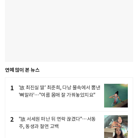
연예 많이 본 뉴스
1
'故 최진실 딸' 최준희, 다낭 물속에서 뽐낸
'뼈말라'…"여름 몸매 잘 가꿔놓았지요"
2
"故 서세원 떠난 뒤 연락 끊겼다"…서동
주, 동생과 절연 고백