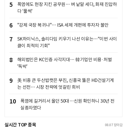
5
폭염에도 현장 지킨 공무원… 벼 낱알 세다, 화재 진압하
다 '풀썩'
6
"강제 국장 복귀냐"… ISA 세제 개편에 투자자 불만
7
SK하이닉스, 솔리다임 키우기 나선 이유는…"이번 사이
클이 최적의 기회"
8
해외법인은 KC인증 사각지대… 韓기업만 비용·처벌
'독박'
9
美 비중 큰 두산밥캣은 부진, 신흥국 뚫은 HD건설기계
는 선전… 시장 전략에 엇갈린 희비
10
폭염에 길거리서 울던 50대…신원 확인하니 30년 전
실종자였다
실시간 TOP 종목
08.07
장마감