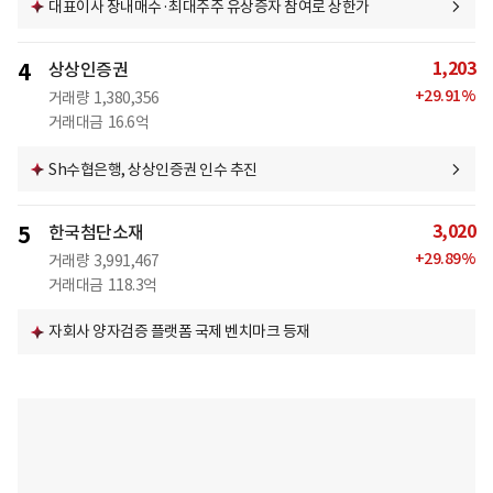
대표이사 장내매수·최대주주 유상증자 참여로 상한가
1,203
4
상상인증권
+
29.91
%
거래량
1,380,356
거래대금
16.6억
Sh수협은행, 상상인증권 인수 추진
3,020
5
한국첨단소재
+
29.89
%
거래량
3,991,467
거래대금
118.3억
자회사 양자검증 플랫폼 국제 벤치마크 등재