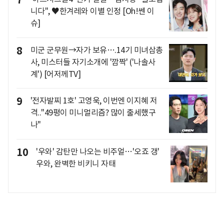
니다", ♥한겨레와 이별 인정 [Oh!쎈 이
슈]
8
미군 군무원→자가 보유….14기 미녀삼총
사, 미스터들 자기소개에 '깜짝' ('나솔사
계') [어저께TV]
9
'전자발찌 1호' 고영욱, 이번엔 이지혜 저
격.."49평이 미니멀리즘? 많이 출세했구
나"
10
'우와' 감탄만 나오는 비주얼…'오죠 갱'
우와, 완벽한 비키니 자태