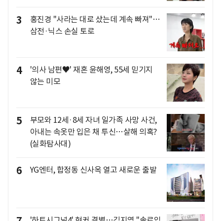
3
홍진경 "사라는 대로 샀는데 계속 빠져"…
삼전·닉스 손실 토로
4
'의사 남편♥' 재혼 윤해영, 55세 믿기지
않는 미모
5
부모와 12세·8세 자녀 일가족 사망 사건,
아내는 속옷만 입은 채 투신…살해 의혹?
(실화탐사대)
6
YG엔터, 합정동 신사옥 열고 새로운 출발
7
'하트시그널4' 현커 결별…김지영 "솔로입