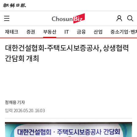
재테크
증권
부동산
IT
금융
산업
중소기업·벤
대한건설협회-주택도시보증공사, 상생협력
간담회 개최
정해용 기자
입력
2026.05.20. 16:03