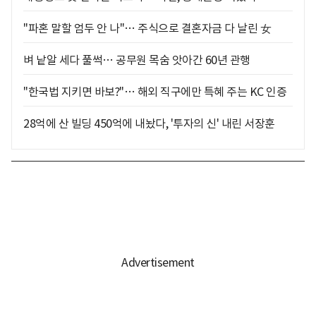
"파혼 말할 엄두 안 나"… 주식으로 결혼자금 다 날린 女
벼 낱알 세다 풀썩… 공무원 목숨 앗아간 60년 관행
"한국법 지키면 바보?"… 해외 직구에만 특혜 주는 KC 인증
28억에 산 빌딩 450억에 내놨다, '투자의 신' 내린 서장훈