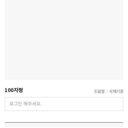
100자평
도움말
삭제기준