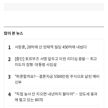
많이 본 뉴스
1
서장훈, 28억에 산 양재역 빌딩 450억에 내놨다
2
[줌인] 호르무즈 서명 앞두고 이란 리더십 증발… 최고
지도자 잠행·대통령 사임설
3
"파혼할까요?…결혼자금 5500만원 주식으로 날린 예비
신부
4
"직접 농사 안 지으면 내년까지 팔아라"… 양도세 중과
에 떨고 있는 6070