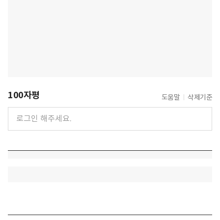
100자평
도움말
삭제기준