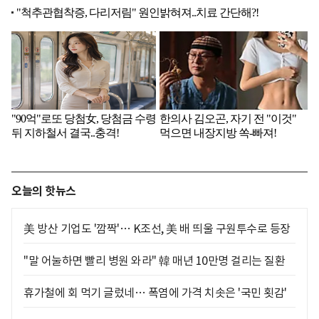
오늘의 핫뉴스
美 방산 기업도 '깜짝'… K조선, 美 배 띄울 구원투수로 등장
"말 어눌하면 빨리 병원 와라" 韓 매년 10만명 걸리는 질환
휴가철에 회 먹기 글렀네… 폭염에 가격 치솟은 '국민 횟감'