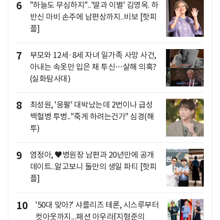
6
"하늘도 무심하지"..'딸과 이별' 김영옥. 하
반신 마비 손주에 남편상까지..비보 [핫피
플]
7
부모와 12세·8세 자녀 일가족 사망 사건,
아내는 속옷만 입은 채 투신…살해 의혹?
(실화탐사대)
8
최성원, '응팔' 대박났는데 2번이나 급성
백혈병 투병.."죽게 하려는건가" 심경(해
투)
9
염정아, ♥병원장 남편과 20년만에 공개
데이트..알고보니 둘만의 생일 파티 [핫피
플]
10
'50대 맞아?' 샤를리즈 테론, 시스루부터
컷아웃까지...패션 아우라[지형준의