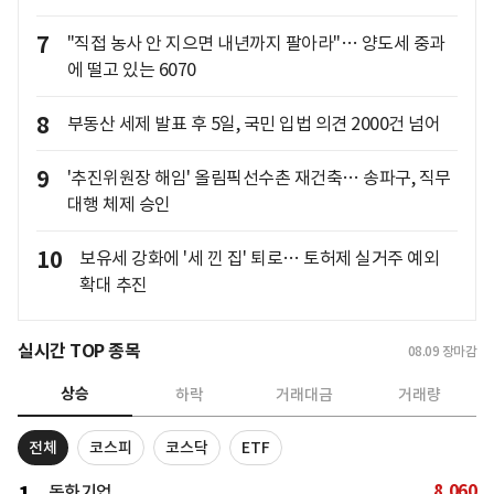
7
"직접 농사 안 지으면 내년까지 팔아라"… 양도세 중과
에 떨고 있는 6070
8
부동산 세제 발표 후 5일, 국민 입법 의견 2000건 넘어
9
'추진위원장 해임' 올림픽선수촌 재건축… 송파구, 직무
대행 체제 승인
10
보유세 강화에 '세 낀 집' 퇴로… 토허제 실거주 예외
확대 추진
실시간 TOP 종목
08.09
장마감
상승
하락
거래대금
거래량
전체
코스피
코스닥
ETF
8,060
동화기업