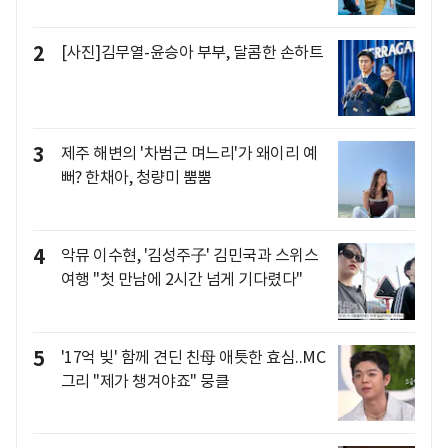
2
[사진]김무열-윤승아 부부, 달콤한 손하트
3
제주 해변의 '차범근 며느리'가 왜이리 예
뻐? 한채아, 청량미 뿜뿜
4
악뮤 이수현, '김성주子' 김민국과 스위스
여행 "첫 만남에 2시간 넘게 기다렸다"
5
'17억 빚' 함께 견딘 친母 애틋한 효심..MC
그리 "제가 챙겨야죠" 뭉클