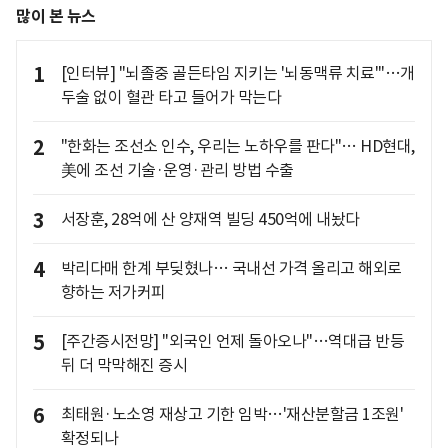
많이 본 뉴스
1
[인터뷰] "뇌졸중 골든타임 지키는 '뇌동맥류 치료'"…개
두술 없이 혈관 타고 들어가 막는다
2
"한화는 조선소 인수, 우리는 노하우를 판다"… HD현대,
美에 조선 기술·운영·관리 방법 수출
3
서장훈, 28억에 산 양재역 빌딩 450억에 내놨다
4
박리다매 한계 부딪혔나… 국내선 가격 올리고 해외로
향하는 저가커피
5
[주간증시전망] "외국인 언제 돌아오나"…역대급 반등
뒤 더 막막해진 증시
6
최태원·노소영 재상고 기한 임박…'재산분할금 1조원'
확정되나