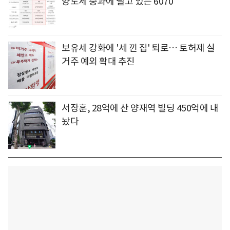
양도세 중과에 떨고 있는 6070
보유세 강화에 '세 낀 집' 퇴로… 토허제 실
거주 예외 확대 추진
서장훈, 28억에 산 양재역 빌딩 450억에 내
놨다