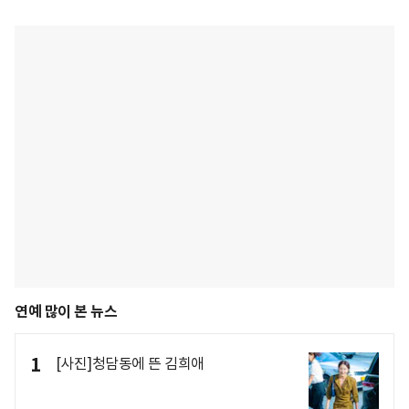
연예 많이 본 뉴스
1
[사진]청담동에 뜬 김희애