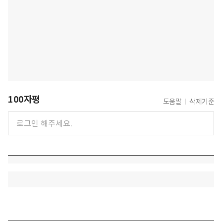
100자평
도움말
삭제기준