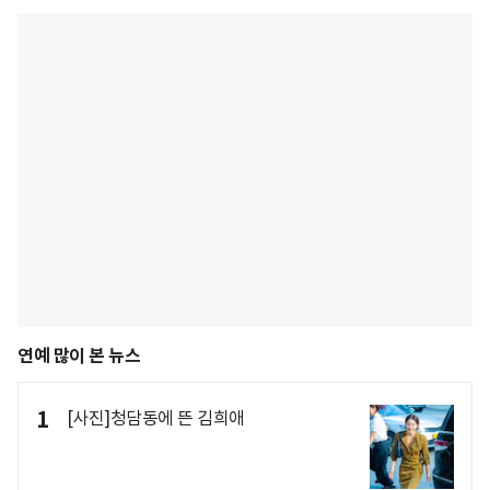
연예 많이 본 뉴스
1
[사진]청담동에 뜬 김희애