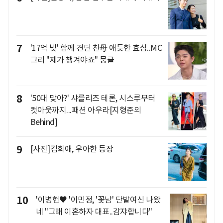
7
'17억 빚' 함께 견딘 친母 애틋한 효심..MC
그리 "제가 챙겨야죠" 뭉클
8
'50대 맞아?' 샤를리즈 테론, 시스루부터
컷아웃까지...패션 아우라[지형준의
Behind]
9
[사진]김희애, 우아한 등장
10
'이병헌♥ '이민정, '꽃남' 단발여신 나왔
네 "그래 이혼하자 대표..감쟈합니다"