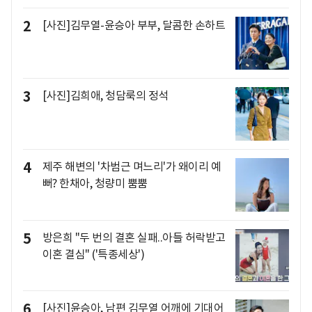
2
[사진]김무열-윤승아 부부, 달콤한 손하트
3
[사진]김희애, 청담룩의 정석
4
제주 해변의 '차범근 며느리'가 왜이리 예
뻐? 한채아, 청량미 뿜뿜
5
방은희 "두 번의 결혼 실패..아들 허락받고
이혼 결심" ('특종세상')
6
[사진]윤승아, 남편 김무열 어깨에 기대어