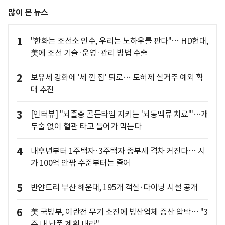
많이 본 뉴스
1
"한화는 조선소 인수, 우리는 노하우를 판다"… HD현대,
美에 조선 기술·운영·관리 방법 수출
2
보유세 강화에 '세 낀 집' 퇴로… 토허제 실거주 예외 확
대 추진
3
[인터뷰] "뇌졸중 골든타임 지키는 '뇌동맥류 치료'"…개
두술 없이 혈관 타고 들어가 막는다
4
내후년부터 1주택자·3주택자 종부세 격차 커진다… 시
가 100억 안팎 수준부터는 줄어
5
반얀트리 부산 해운대, 195개 객실·다이닝 시설 공개
6
美 국방부, 이란전 무기 소진에 방산업체 증산 압박… "3
주 내 납품 계획 내라"