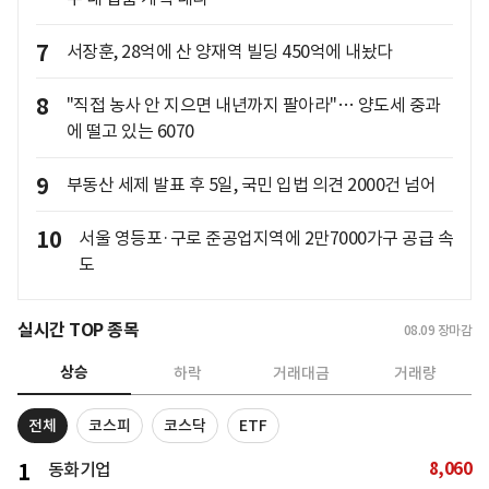
7
서장훈, 28억에 산 양재역 빌딩 450억에 내놨다
8
"직접 농사 안 지으면 내년까지 팔아라"… 양도세 중과
에 떨고 있는 6070
9
부동산 세제 발표 후 5일, 국민 입법 의견 2000건 넘어
10
서울 영등포·구로 준공업지역에 2만7000가구 공급 속
도
실시간 TOP 종목
08.09
장마감
상승
하락
거래대금
거래량
전체
코스피
코스닥
ETF
8,060
1
동화기업