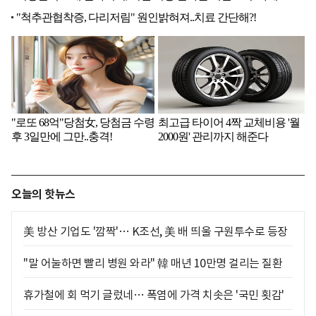
오늘의 핫뉴스
美 방산 기업도 '깜짝'… K조선, 美 배 띄울 구원투수로 등장
"말 어눌하면 빨리 병원 와라" 韓 매년 10만명 걸리는 질환
휴가철에 회 먹기 글렀네… 폭염에 가격 치솟은 '국민 횟감'