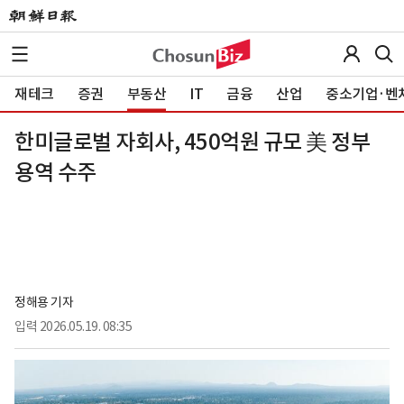
재테크
증권
부동산
IT
금융
산업
중소기업·벤
한미글로벌 자회사, 450억원 규모 美 정부
용역 수주
정해용 기자
입력
2026.05.19. 08:35