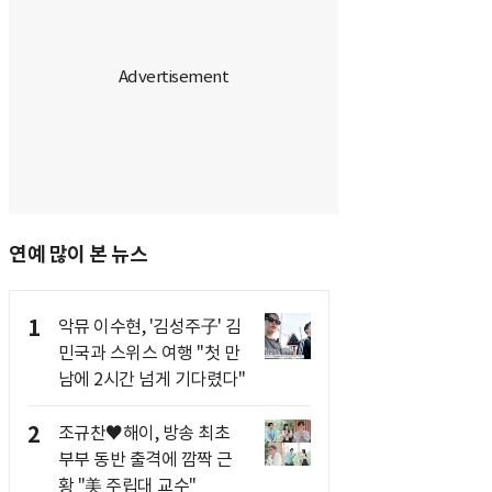
연예 많이 본 뉴스
1
악뮤 이수현, '김성주子' 김
민국과 스위스 여행 "첫 만
남에 2시간 넘게 기다렸다"
2
조규찬♥해이, 방송 최초
부부 동반 출격에 깜짝 근
황 "美 주립대 교수"