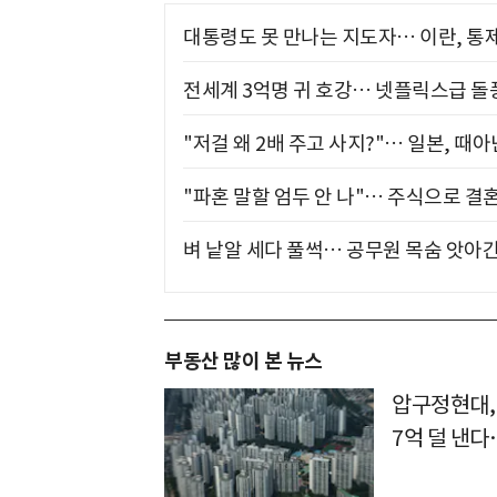
대통령도 못 만나는 지도자… 이란, 통
전세계 3억명 귀 호강… 넷플릭스급 돌
"저걸 왜 2배 주고 사지?"… 일본, 때
"파혼 말할 엄두 안 나"… 주식으로 결
벼 낱알 세다 풀썩… 공무원 목숨 앗아간
부동산 많이 본 뉴스
압구정현대,
7억 덜 낸