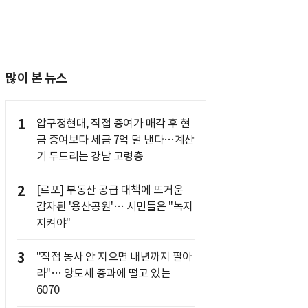
많이 본 뉴스
1
압구정현대, 직접 증여가 매각 후 현
금 증여보다 세금 7억 덜 낸다…계산
기 두드리는 강남 고령층
2
[르포] 부동산 공급 대책에 뜨거운
감자된 '용산공원'… 시민들은 "녹지
지켜야"
3
"직접 농사 안 지으면 내년까지 팔아
라"… 양도세 중과에 떨고 있는
6070