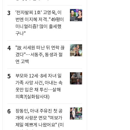
3
'전자발찌 1호' 고영욱, 이
번엔 이지혜 저격.."49평이
미니멀리즘? 많이 출세했
구나"
4
"故 서세원 떠난 뒤 연락 끊
겼다"…서동주, 동생과 절
연 고백
5
부모와 12세·8세 자녀 일
가족 사망 사건, 아내는 속
옷만 입은 채 투신…살해
의혹?(실화탐사대)
6
장동민, 아내 주유진 첫 공
개에 사랑꾼 면모 "여보가
제일 예쁘게 나왔어요" (미