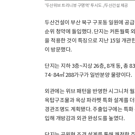
'두산위브 트리니뷰 구명역' 투시도 ./두산건설 제공
두산건설이 부산 북구 구포동 일원에 공급하
순위 청약에 돌입했다. 단지는 커튼월룩 외
을 적용한 것이 특징으로 지난 15일 개관
이 방문했다.
단지는 지하 3층~지상 26층, 8개 동, 총
74·84㎡ 288가구가 일반분양 물량이다.
외관에는 위브 패턴을 반영한 시그니처 월
옥탑구조물과 옥상 파라펫 특화 설계를 더
경관조명도 계획됐다. 주출입구에는 특화 
입해 개방감과 외관 완성도를 높였다.
단지는 공원형 조경 설계를 통해 쾌적한 