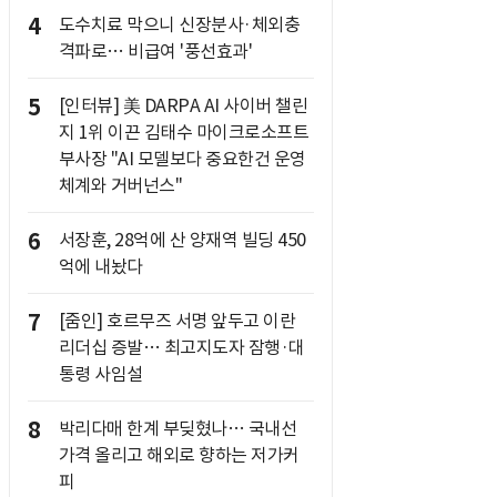
4
도수치료 막으니 신장분사·체외충
격파로… 비급여 '풍선효과'
5
[인터뷰] 美 DARPA AI 사이버 챌린
지 1위 이끈 김태수 마이크로소프트
부사장 "AI 모델보다 중요한건 운영
체계와 거버넌스"
6
서장훈, 28억에 산 양재역 빌딩 450
억에 내놨다
7
[줌인] 호르무즈 서명 앞두고 이란
리더십 증발… 최고지도자 잠행·대
통령 사임설
8
박리다매 한계 부딪혔나… 국내선
가격 올리고 해외로 향하는 저가커
피