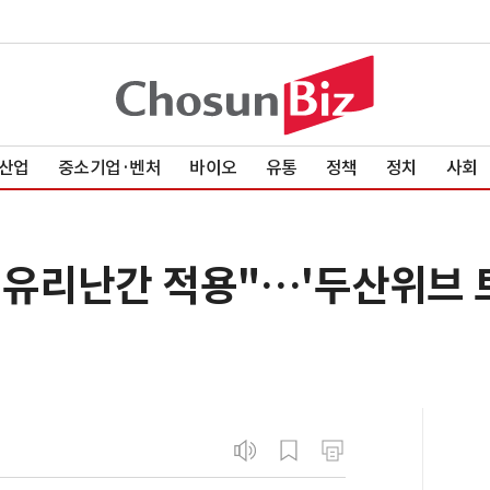
산업
중소기업·벤처
바이오
유통
정책
정치
사회
 유리난간 적용"…'두산위브 