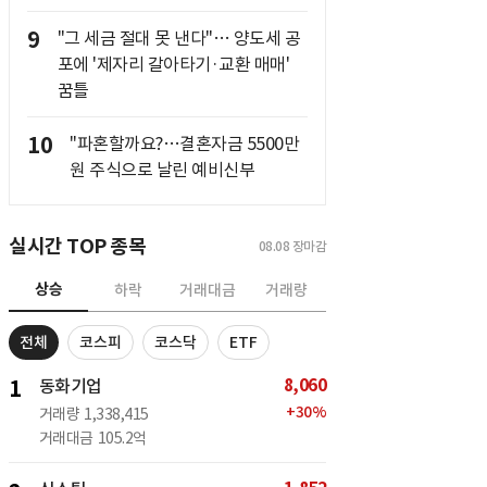
9
"그 세금 절대 못 낸다"… 양도세 공
포에 '제자리 갈아타기·교환 매매'
꿈틀
10
"파혼할까요?…결혼자금 5500만
원 주식으로 날린 예비신부
실시간 TOP 종목
08.08
장마감
상승
하락
거래대금
거래량
전체
코스피
코스닥
ETF
8,060
1
동화기업
+
30
%
거래량
1,338,415
거래대금
105.2억