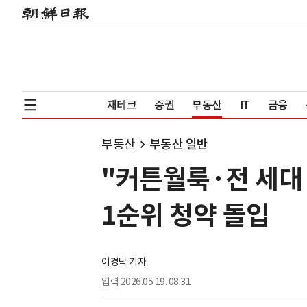
재테크
증권
부동산
IT
금융
부동산
부동산 일반
"커튼월룩·전 세대
1순위 청약 돌입
이경탁 기자
입력
2026.05.19. 08:31