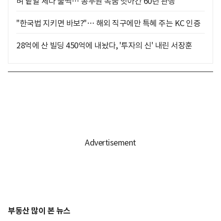
벼 낱알 세다 풀썩… 공무원 목숨 앗아간 60년 관행
"한국법 지키면 바보?"… 해외 직구에만 특혜 주는 KC 인증
28억에 산 빌딩 450억에 내놨다, '투자의 신' 내린 서장훈
부동산 많이 본 뉴스