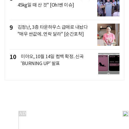
45kg일 때 산 것" [Oh!쎈 이슈]
9
김정난, 3층 타운하우스 급매로 내놨다
"매우 싼값에..연락 달라" [순간포착]
10
미야오, 10월 14일 컴백 확정..신곡
'BURNING UP' 발표