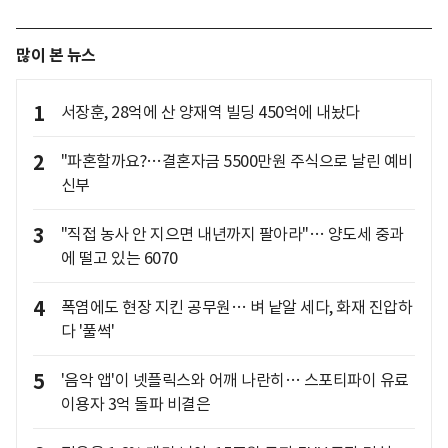
많이 본 뉴스
1
서장훈, 28억에 산 양재역 빌딩 450억에 내놨다
2
"파혼할까요?…결혼자금 5500만원 주식으로 날린 예비
신부
3
"직접 농사 안 지으면 내년까지 팔아라"… 양도세 중과
에 떨고 있는 6070
4
폭염에도 현장 지킨 공무원… 벼 낱알 세다, 화재 진압하
다 '풀썩'
5
'음악 앱'이 넷플릭스와 어깨 나란히… 스포티파이 유료
이용자 3억 돌파 비결은