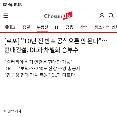
재테크
증권
부동산
IT
금융
산업
중소기업·벤
[르포] "10년 전 반포 공식으론 안 된다"…
현대건설, DL과 차별화 승부수
"갤러리아 직접 연결은 현대만 가능"
DRT·로보틱스·240도 한강 조망 총공세
"압구정 현대 가치 복원" DL과 다르다
이경탁 기자