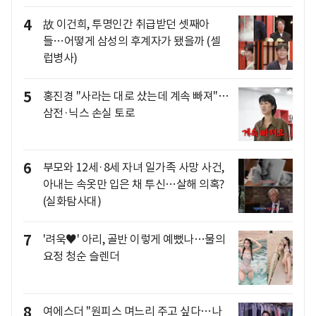
4
故 이건희, 투명인간 취급받던 셋째아
들…어떻게 삼성의 후계자가 됐을까 (셀
럽병사)
5
홍진경 "사라는 대로 샀는데 계속 빠져"…
삼전·닉스 손실 토로
6
부모와 12세·8세 자녀 일가족 사망 사건,
아내는 속옷만 입은 채 투신…살해 의혹?
(실화탐사대)
7
'려욱♥' 아리, 골반 이렇게 예뻤나…물의
요정 청순 슬렌더
8
여에스더 "원피스 며느리 주고 싶다…나