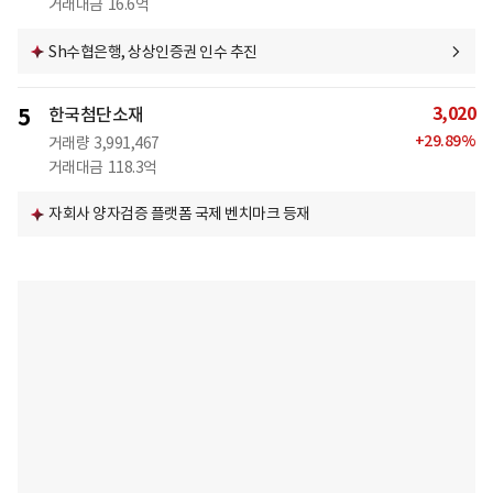
거래대금
16.6억
Sh수협은행, 상상인증권 인수 추진
3,020
5
한국첨단소재
+
29.89
%
거래량
3,991,467
거래대금
118.3억
자회사 양자검증 플랫폼 국제 벤치마크 등재