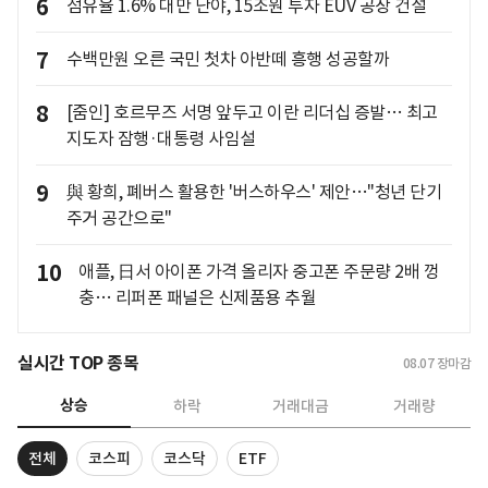
6
점유율 1.6% 대만 난야, 15조원 투자 EUV 공장 건설
7
수백만원 오른 국민 첫차 아반떼 흥행 성공할까
8
[줌인] 호르무즈 서명 앞두고 이란 리더십 증발… 최고
지도자 잠행·대통령 사임설
9
與 황희, 폐버스 활용한 '버스하우스' 제안…"청년 단기
주거 공간으로"
10
애플, 日서 아이폰 가격 올리자 중고폰 주문량 2배 껑
충… 리퍼폰 패널은 신제품용 추월
실시간 TOP 종목
08.07
장마감
상승
하락
거래대금
거래량
전체
코스피
코스닥
ETF