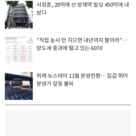
서장훈, 28억에 산 양재역 빌딩 450억에 내
놨다
"직접 농사 안 지으면 내년까지 팔아라"…
양도세 중과에 떨고 있는 6070
위례 뉴스테이 11월 분양전환… 집값 뛰어
분양가 갈등 불씨