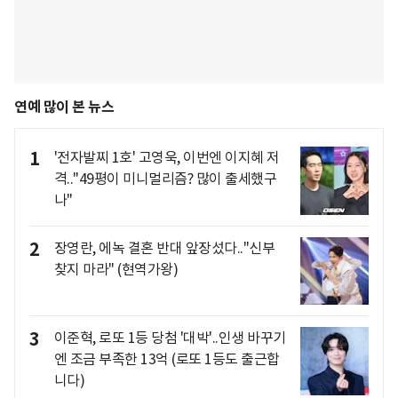
연예 많이 본 뉴스
1
'전자발찌 1호' 고영욱, 이번엔 이지혜 저
격.."49평이 미니멀리즘? 많이 출세했구
나"
2
장영란, 에녹 결혼 반대 앞장섰다.."신부
찾지 마라" (현역가왕)
3
이준혁, 로또 1등 당첨 '대박'..인생 바꾸기
엔 조금 부족한 13억 (로또 1등도 출근합
니다)