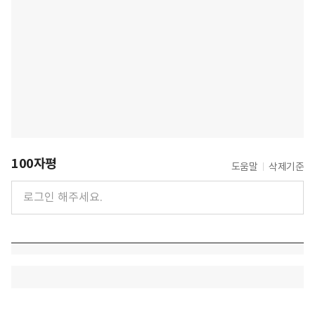
100자평
도움말
삭제기준