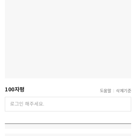
100자평
도움말
삭제기준