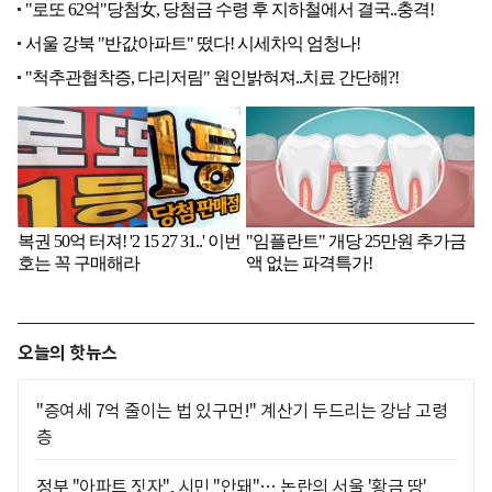
오늘의 핫뉴스
"증여세 7억 줄이는 법 있구먼!" 계산기 두드리는 강남 고령
층
정부 "아파트 짓자", 시민 "안돼"… 논란의 서울 '황금 땅'