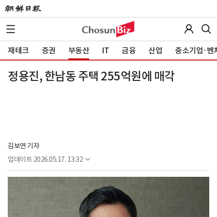
재테크
증권
부동산
IT
금융
산업
중소기업·벤
정용진, 한남동 주택 255억원에 매각
김보연 기자
업데이트
2026.05.17. 13:32