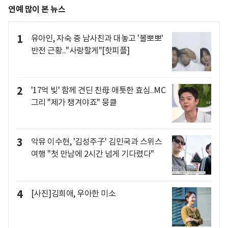
연예 많이 본 뉴스
1
유아인, 자숙 중 남사친과 대놓고 '볼뽀뽀'
반전 근황.."사랑할게"[핫피플]
2
'17억 빚' 함께 견딘 친母 애틋한 효심..MC
그리 "제가 챙겨야죠" 뭉클
3
악뮤 이수현, '김성주子' 김민국과 스위스
여행 "첫 만남에 2시간 넘게 기다렸다"
4
[사진]김희애, 우아한 미소