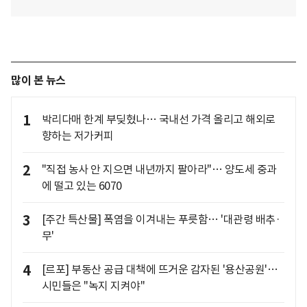
많이 본 뉴스
1
박리다매 한계 부딪혔나… 국내선 가격 올리고 해외로
향하는 저가커피
2
"직접 농사 안 지으면 내년까지 팔아라"… 양도세 중과
에 떨고 있는 6070
3
[주간 특산물] 폭염을 이겨내는 푸릇함… '대관령 배추·
무'
4
[르포] 부동산 공급 대책에 뜨거운 감자된 '용산공원'…
시민들은 "녹지 지켜야"