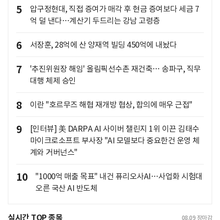
5
압구정현대, 직접 증여가 매각 후 현금 증여보다 세금 7
억 덜 낸다…계산기 두드리는 강남 고령층
6
서장훈, 28억에 산 양재역 빌딩 450억에 내놨다
7
'추진위원장 해임' 올림픽선수촌 재건축… 송파구, 직무
대행 체제 승인
8
이란 "호르무즈 해협 재개방 협상, 합의에 매우 근접"
9
[인터뷰] 美 DARPA AI 사이버 챌린지 1위 이끈 김태수
마이크로소프트 부사장 "AI 모델보다 중요한건 운영 체
계와 거버넌스"
10
"1000억 매출 목표" 내건 퓨리오사AI…사업화 시험대
오른 국산 AI 반도체
실시간 TOP 종목
08.09
장마감