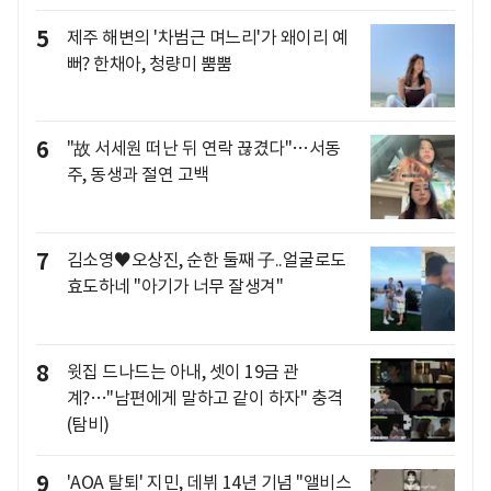
5
제주 해변의 '차범근 며느리'가 왜이리 예
뻐? 한채아, 청량미 뿜뿜
6
"故 서세원 떠난 뒤 연락 끊겼다"…서동
주, 동생과 절연 고백
7
김소영♥오상진, 순한 둘째 子..얼굴로도
효도하네 "아기가 너무 잘생겨"
8
윗집 드나드는 아내, 셋이 19금 관
계?…"남편에게 말하고 같이 하자" 충격
(탐비)
9
'AOA 탈퇴' 지민, 데뷔 14년 기념 "앨비스