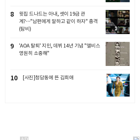
8
윗집 드나드는 아내, 셋이 19금 관
계?…"남편에게 말하고 같이 하자" 충격
(탐비)
9
'AOA 탈퇴' 지민, 데뷔 14년 기념 "앨비스
영원히 소중해"
10
[사진]청담동에 뜬 김희애