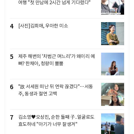
여행 "첫 만남에 2시간 넘게 기다렸다"
4
[사진]김희애, 우아한 미소
5
제주 해변의 '차범근 며느리'가 왜이리 예
뻐? 한채아, 청량미 뿜뿜
6
"故 서세원 떠난 뒤 연락 끊겼다"…서동
주, 동생과 절연 고백
7
김소영♥오상진, 순한 둘째 子..얼굴로도
효도하네 "아기가 너무 잘생겨"