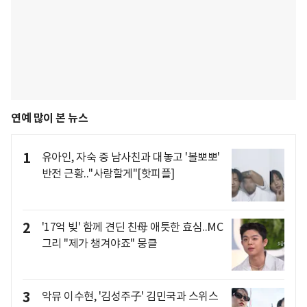
연예 많이 본 뉴스
1
유아인, 자숙 중 남사친과 대놓고 '볼뽀뽀'
반전 근황.."사랑할게"[핫피플]
2
'17억 빚' 함께 견딘 친母 애틋한 효심..MC
그리 "제가 챙겨야죠" 뭉클
3
악뮤 이수현, '김성주子' 김민국과 스위스