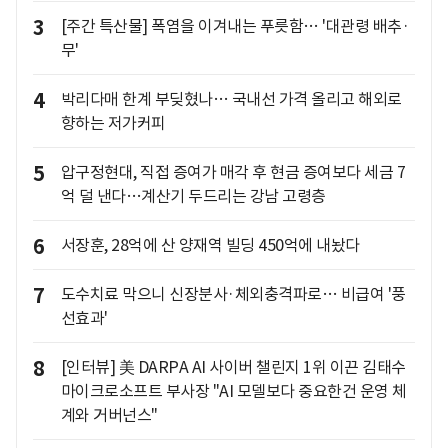
3
[주간 특산물] 폭염을 이겨내는 푸릇함… '대관령 배추·
무'
4
박리다매 한계 부딪혔나… 국내선 가격 올리고 해외로
향하는 저가커피
5
압구정현대, 직접 증여가 매각 후 현금 증여보다 세금 7
억 덜 낸다…계산기 두드리는 강남 고령층
6
서장훈, 28억에 산 양재역 빌딩 450억에 내놨다
7
도수치료 막으니 신장분사·체외충격파로… 비급여 '풍
선효과'
8
[인터뷰] 美 DARPA AI 사이버 챌린지 1위 이끈 김태수
마이크로소프트 부사장 "AI 모델보다 중요한건 운영 체
계와 거버넌스"