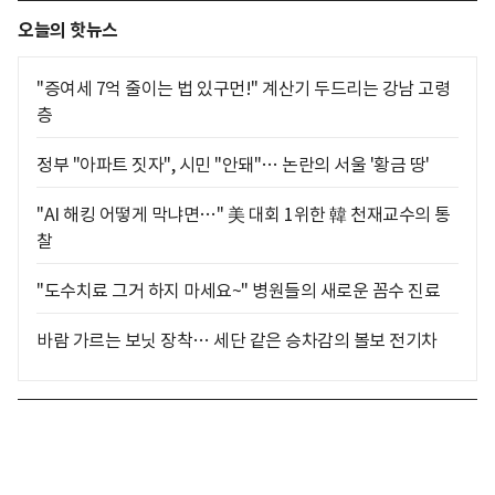
오늘의 핫뉴스
"증여세 7억 줄이는 법 있구먼!" 계산기 두드리는 강남 고령
층
정부 "아파트 짓자", 시민 "안돼"… 논란의 서울 '황금 땅'
"AI 해킹 어떻게 막냐면…" 美 대회 1위한 韓 천재교수의 통
찰
"도수치료 그거 하지 마세요~" 병원들의 새로운 꼼수 진료
바람 가르는 보닛 장착… 세단 같은 승차감의 볼보 전기차