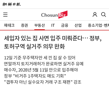
재테크
증권
부동산
IT
금융
산업
중소기업·벤
세입자 있는 집 사면 입주 미뤄준다… 정부,
토허구역 실거주 의무 완화
12일 기준 무주택자만 세 낀 집 살 수 있어
연말까지 토지거래허가 완료하면 실거주 유예
매수자, 2028년 5월 11일 안으로 입주해야
정부 "비거주 1주택자도 매도 기회"
"갭투자 아닌 실수요자 거래 구조 재편" 강조