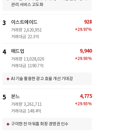
관리 서비스 고도화
928
3
이스트에이드
+
29.97
%
거래량
2,620,951
거래대금
22.3억
9,940
4
매드업
+
29.93
%
거래량
13,028,020
거래대금
1190.7억
AI 기술 활용한 광고 효율 개선 기대감
4,775
5
본느
+
29.93
%
거래량
3,261,711
거래대금
148.4억
구미현 전 아워홈 회장 경영권 인수