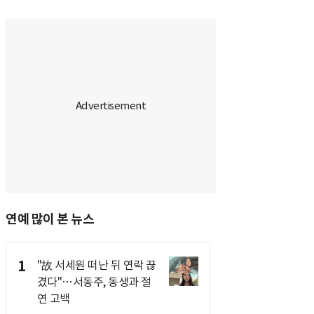
연예 많이 본 뉴스
1
"故 서세원 떠난 뒤 연락 끊
겼다"…서동주, 동생과 절
연 고백