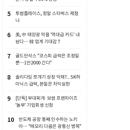
5
투썸플레이스, 정말 스타벅스 제쳤
나
6
美, 中 태양광 막을 '역대급 카드' 내
놨다… 韓 업계 기대감↑
7
골드만삭스 "코스피 급락은 조정일
뿐…1만2000 간다"
8
솔리다임 쪼개기 상장 악재?... SK하
이닉스 급락, 본질은 차익실현
9
[단독] 부대찌개·보쌈 프랜차이즈
'놀부' 기업회생 신청
10
반도체 공장 통째 인수하는 노키
아… "메모리 다음은 광통신 병목"