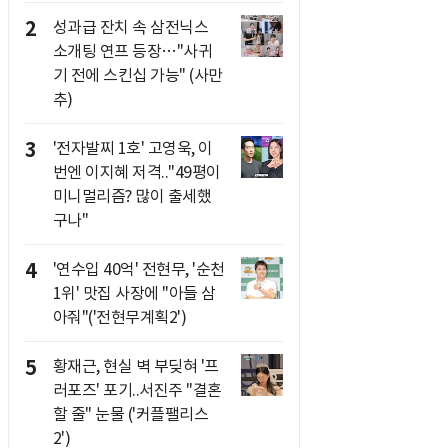
2
성과급 잔치 속 삼전닉스
소개팅 연프 등장…"사귀
기 전에 스킨십 가능" (사만
추)
3
'전자발찌 1호' 고영욱, 이
번엔 이지혜 저격.."49평이
미니멀리즘? 많이 출세했
구나"
4
'연수입 40억' 전현무, '순천
1위' 맛집 사장에 "아들 삼
아줘"('전현무계획2')
5
황재근, 현실 벽 부딪혀 '프
러포즈' 포기..서진주 "결혼
할 줄" 눈물 ('커플팰리스
2')