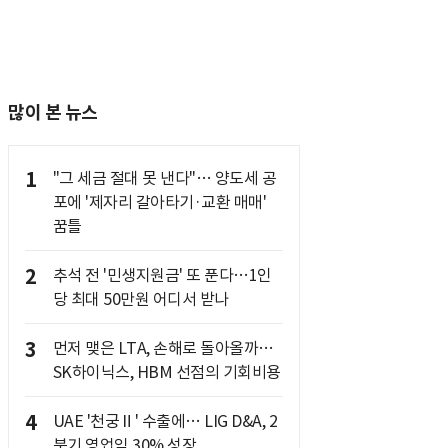
많이 본 뉴스
1
"그 세금 절대 못 낸다"… 양도세 공
포에 '제자리 갈아타기·교환 매매'
꿈틀
2
추석 전 '민생지원금' 또 푼다…1인
당 최대 50만원 어디서 받나
3
먼저 맺은 LTA, 손해로 돌아올까…
SK하이닉스, HBM 선점의 기회비용
4
UAE '천궁Ⅱ' 수출에… LIG D&A, 2
분기 영업익 30% 성장