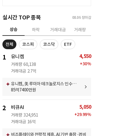
실시간 TOP 종목
08.06
장마감
상승
하락
거래대금
거래량
전체
코스피
코스닥
ETF
4,550
1
유니켐
+
30
%
거래량
60,138
거래대금
2.7억
유니켐, 美 루미아 테크놀로지스 인수…
85억7400만원
5,050
2
비큐AI
+
29.99
%
거래량
324,951
거래대금
16억
비즈플레이와 전략적 제휴, AI 기반 출장·경비