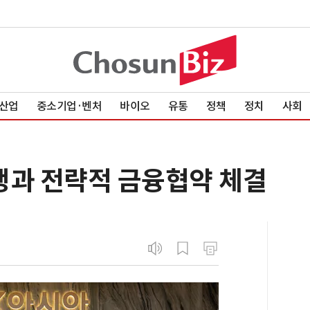
산업
중소기업·벤처
바이오
유통
정책
정치
사회
행과 전략적 금융협약 체결