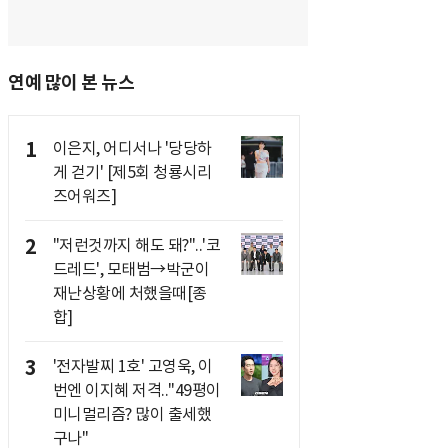
연예 많이 본 뉴스
1
이은지, 어디서나 '당당하
게 걷기' [제5회 청룡시리
즈어워즈]
2
"저런것까지 해도 돼?"..'코
드레드', 모태범→박군이
재난상황에 처했을때[종
합]
3
'전자발찌 1호' 고영욱, 이
번엔 이지혜 저격.."49평이
미니멀리즘? 많이 출세했
구나"