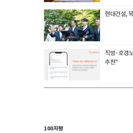
현대건설, 
직방·호갱노노
추천"
100자평