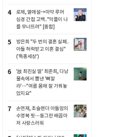
4
로제, 열애설→마약 루머
심경 간접 고백.."악플이 나
를 무너뜨려" [종합]
5
방은희 "두 번의 결혼 실패..
아들 허락받고 이혼 결심"
('특종세상')
6
'故 최진실 딸' 최준희, 다낭
물속에서 뽐낸 '뼈말
라'…"여름 몸매 잘 가꿔놓
았지요"
7
손연재, 초슬렌더 아들맘의
수영복 핏…동그란 배꼽마
저 사랑스러워