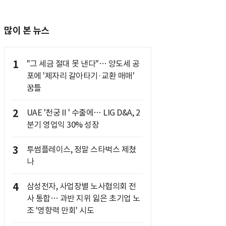
많이 본 뉴스
1
"그 세금 절대 못 낸다"… 양도세 공
포에 '제자리 갈아타기·교환 매매'
꿈틀
2
UAE '천궁Ⅱ' 수출에… LIG D&A, 2
분기 영업익 30% 성장
3
투썸플레이스, 정말 스타벅스 제쳤
나
4
삼성전자, 사업장별 노사협의회 전
사 통합… 과반 지위 잃은 초기업 노
조 '영향력 만회' 시도