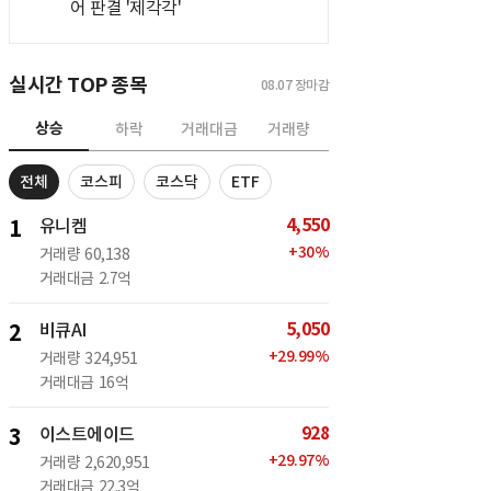
어 판결 '제각각'
실시간 TOP 종목
08.07
장마감
상승
하락
거래대금
거래량
전체
코스피
코스닥
ETF
4,550
1
유니켐
+
30
%
거래량
60,138
거래대금
2.7억
5,050
2
비큐AI
+
29.99
%
거래량
324,951
거래대금
16억
928
3
이스트에이드
+
29.97
%
거래량
2,620,951
거래대금
22.3억