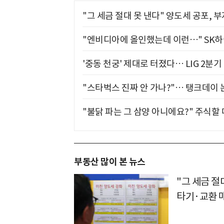
"그 세금 절대 못 낸다" 양도세 공포, 
"엔비디아에 올인했는데 이런…" SK
'중동 천궁' 제대로 터졌다… LIG 2분
"스타벅스 진짜 안 가나?"… 탱크데이 
"불닭 파는 그 삼양 아니에요?" 주식할
부동산 많이 본 뉴스
"그 세금 절
타기·교환 