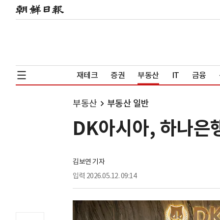
재테크
증권
부동산
IT
금융
부동산
부동산 일반
DK아시아, 하나은
김보연 기자
입력
2026.05.12. 09:14