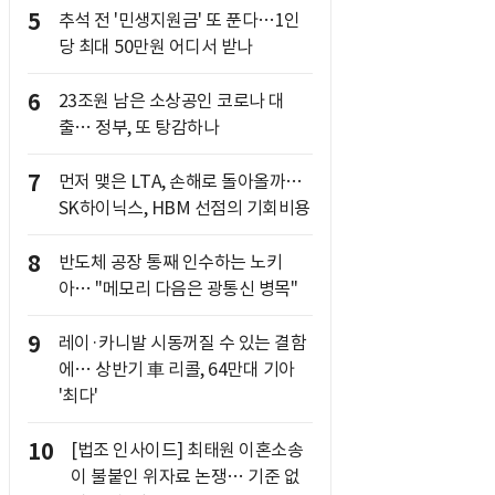
5
추석 전 '민생지원금' 또 푼다…1인
당 최대 50만원 어디서 받나
6
23조원 남은 소상공인 코로나 대
출… 정부, 또 탕감하나
7
먼저 맺은 LTA, 손해로 돌아올까…
SK하이닉스, HBM 선점의 기회비용
8
반도체 공장 통째 인수하는 노키
아… "메모리 다음은 광통신 병목"
9
레이·카니발 시동꺼질 수 있는 결함
에… 상반기 車 리콜, 64만대 기아
'최다'
10
[법조 인사이드] 최태원 이혼소송
이 불붙인 위자료 논쟁… 기준 없