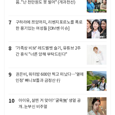
움.."난 천만원도 못 벌어" (개과천선)
7
구하라에 쯔양까지, 리벤지포르노를 폭로
한 용기있는 여성들 [Oh!쎈 이슈]
8
'가족상 비보' 레드벨벳 슬기, 유튜브 2주
간 휴식 "너른 양해 부탁드린다"
9
권은비, 워터밤 600만 찍고 떠났다…'열애
인정' 빠니보틀과 금정산 行
10
아이유, 살찐 거 맞아? '굴욕無' 생얼 공
개..눈부신 비주얼