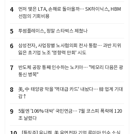
4
먼저 맺은 LTA, 손해로 돌아올까… SK하이닉스, HBM
선점의 기회비용
5
투썸플레이스, 정말 스타벅스 제쳤나
6
삼성전자, 사업장별 노사협의회 전사 통합… 과반 지위
잃은 초기업 노조 '영향력 만회' 시도
7
반도체 공장 통째 인수하는 노키아… "메모리 다음은 광
통신 병목"
8
美, 中 태양광 막을 '역대급 카드' 내놨다… 韓 업계 기대
감↑
9
5월엔 '106% 대박' 국민연금… 7월 코스피 폭락에 120
조 날렸다
10
[특징주] 유니켐, 美 유연전자 기업 루미아 인수 소식