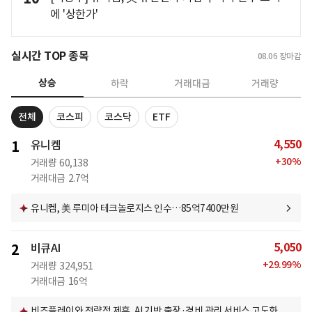
에 '상한가'
실시간 TOP 종목
08.06
장마감
상승
하락
거래대금
거래량
전체
코스피
코스닥
ETF
4,550
1
유니켐
+
30
%
거래량
60,138
거래대금
2.7억
유니켐, 美 루미아 테크놀로지스 인수…85억7400만원
5,050
2
비큐AI
+
29.99
%
거래량
324,951
거래대금
16억
비즈플레이와 전략적 제휴, AI 기반 출장·경비 관리 서비스 고도화