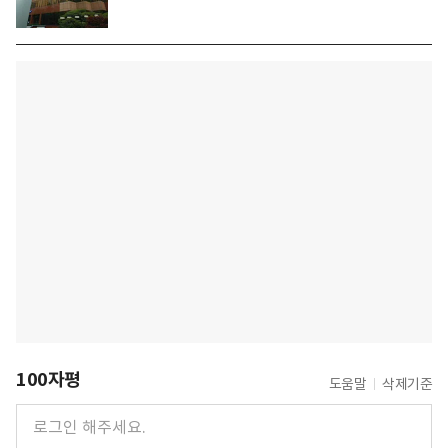
100자평
도움말
삭제기준