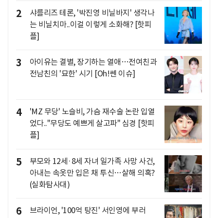
2
샤를리즈 테론, '박진영 비닐바지' 생각나
는 비닐치마..이걸 이렇게 소화해? [핫피
플]
3
아이유는 결별, 장기하는 열애…전여친과
전남친의 '묘한' 시기 [Oh!쎈 이슈]
4
'MZ 무당' 노슬비, 가슴 재수술 논란 입열
었다.."무당도 예쁘게 살고파" 심경 [핫피
플]
5
부모와 12세·8세 자녀 일가족 사망 사건,
아내는 속옷만 입은 채 투신…살해 의혹?
(실화탐사대)
6
브라이언, '100억 탕진' 서인영에 부러