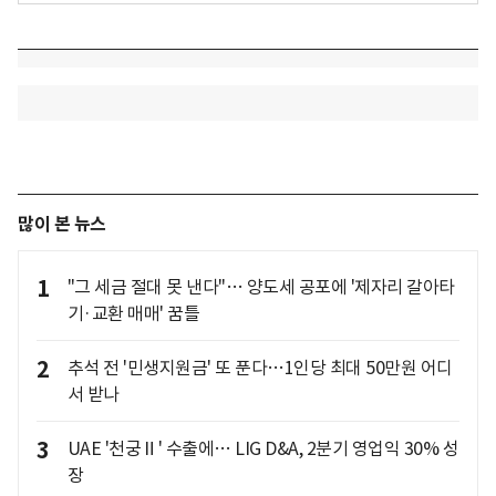
많이 본 뉴스
1
"그 세금 절대 못 낸다"… 양도세 공포에 '제자리 갈아타
기·교환 매매' 꿈틀
2
추석 전 '민생지원금' 또 푼다…1인당 최대 50만원 어디
서 받나
3
UAE '천궁Ⅱ' 수출에… LIG D&A, 2분기 영업익 30% 성
장