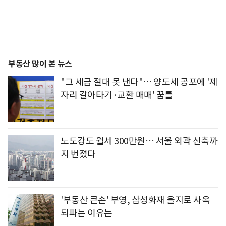
부동산 많이 본 뉴스
"그 세금 절대 못 낸다"… 양도세 공포에 '제
자리 갈아타기·교환 매매' 꿈틀
노도강도 월세 300만원… 서울 외곽 신축까
지 번졌다
'부동산 큰손' 부영, 삼성화재 을지로 사옥
되파는 이유는