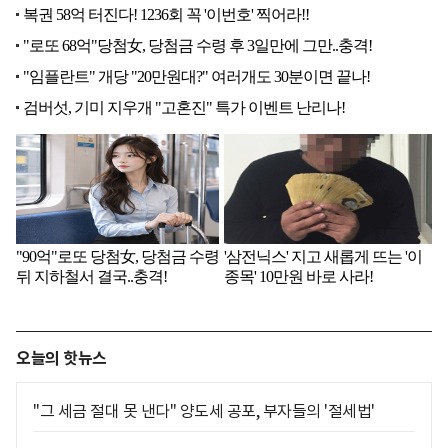
오늘의 핫뉴스
"그 세금 절대 못 낸다" 양도세 공포, 부자들의 '절세법'