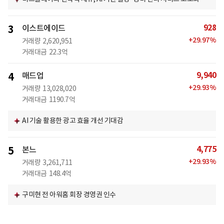
928
3
이스트에이드
+
29.97
%
거래량
2,620,951
거래대금
22.3억
9,940
4
매드업
+
29.93
%
거래량
13,028,020
거래대금
1190.7억
AI 기술 활용한 광고 효율 개선 기대감
4,775
5
본느
+
29.93
%
거래량
3,261,711
거래대금
148.4억
구미현 전 아워홈 회장 경영권 인수