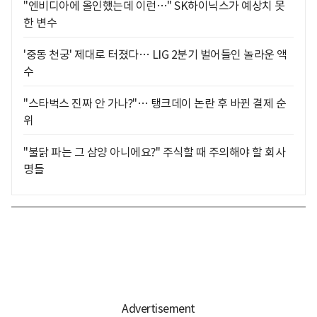
"엔비디아에 올인했는데 이런…" SK하이닉스가 예상치 못
한 변수
'중동 천궁' 제대로 터졌다… LIG 2분기 벌어들인 놀라운 액
수
"스타벅스 진짜 안 가나?"… 탱크데이 논란 후 바뀐 결제 순
위
"불닭 파는 그 삼양 아니에요?" 주식할 때 주의해야 할 회사
명들