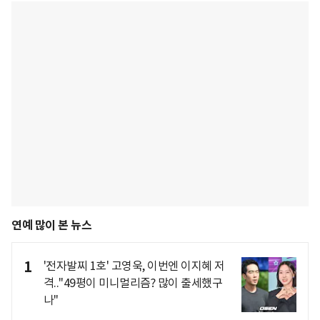
연예 많이 본 뉴스
1
'전자발찌 1호' 고영욱, 이번엔 이지혜 저
격.."49평이 미니멀리즘? 많이 출세했구
나"