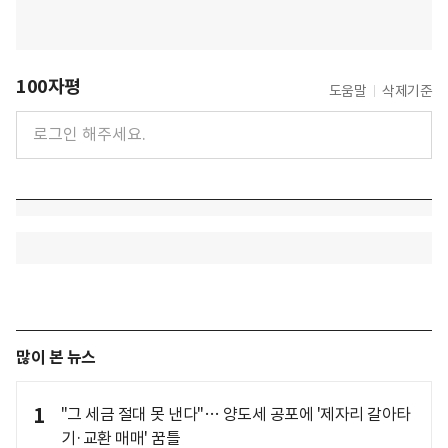
100자평
도움말
삭제기준
많이 본 뉴스
1
"그 세금 절대 못 낸다"… 양도세 공포에 '제자리 갈아타
기·교환 매매' 꿈틀