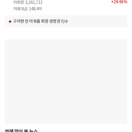
+
29.93
%
거래량
3,261,711
거래대금
148.4억
구미현 전 아워홈 회장 경영권 인수
연예 많이 본 뉴스