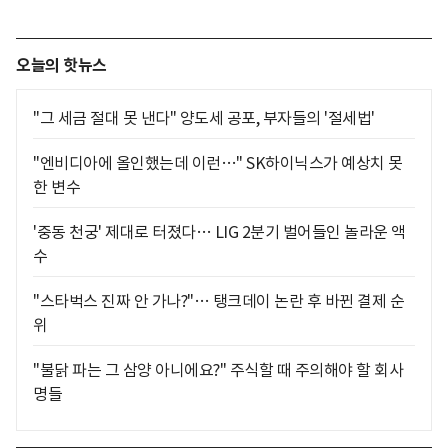
오늘의 핫뉴스
"그 세금 절대 못 낸다" 양도세 공포, 부자들의 '절세법'
"엔비디아에 올인했는데 이런…" SK하이닉스가 예상치 못
한 변수
'중동 천궁' 제대로 터졌다… LIG 2분기 벌어들인 놀라운 액
수
"스타벅스 진짜 안 가나?"… 탱크데이 논란 후 바뀐 결제 순
위
"불닭 파는 그 삼양 아니에요?" 주식할 때 주의해야 할 회사
명들