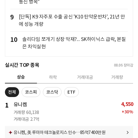
통신 병목"
9
[단독] K9 자주포 수출 공신 'K10 탄약운반차', 21년 만
에 성능 개량
10
솔리다임 쪼개기 상장 악재?... SK하이닉스 급락, 본질
은 차익실현
실시간 TOP 종목
08.06
장마감
상승
하락
거래대금
거래량
전체
코스피
코스닥
ETF
4,550
1
유니켐
+
30
%
거래량
60,138
거래대금
2.7억
유니켐, 美 루미아 테크놀로지스 인수…85억7400만원