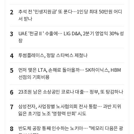
2
추석 전 '민생지원금' 또 푼다…1인당 최대 50만원 어디
서 받나
3
UAE '천궁Ⅱ' 수출에… LIG D&A, 2분기 영업익 30% 성
장
4
투썸플레이스, 정말 스타벅스 제쳤나
5
먼저 맺은 LTA, 손해로 돌아올까… SK하이닉스, HBM
선점의 기회비용
6
23조원 남은 소상공인 코로나 대출… 정부, 또 탕감하나
7
삼성전자, 사업장별 노사협의회 전사 통합… 과반 지위
잃은 초기업 노조 '영향력 만회' 시도
8
반도체 공장 통째 인수하는 노키아… "메모리 다음은 광