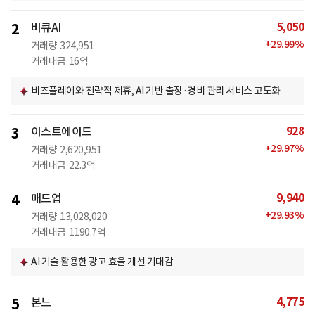
5,050
2
비큐AI
+
29.99
%
거래량
324,951
거래대금
16억
비즈플레이와 전략적 제휴, AI 기반 출장·경비 관리 서비스 고도화
928
3
이스트에이드
+
29.97
%
거래량
2,620,951
거래대금
22.3억
9,940
4
매드업
+
29.93
%
거래량
13,028,020
거래대금
1190.7억
AI 기술 활용한 광고 효율 개선 기대감
4,775
5
본느