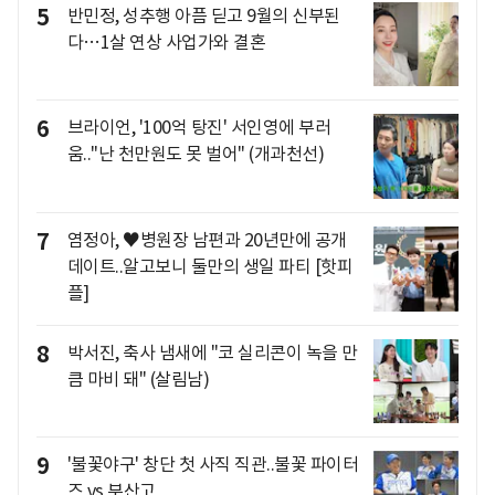
5
반민정, 성추행 아픔 딛고 9월의 신부된
다…1살 연상 사업가와 결혼
6
브라이언, '100억 탕진' 서인영에 부러
움.."난 천만원도 못 벌어" (개과천선)
7
염정아, ♥병원장 남편과 20년만에 공개
데이트..알고보니 둘만의 생일 파티 [핫피
플]
8
박서진, 축사 냄새에 "코 실리콘이 녹을 만
큼 마비 돼" (살림남)
9
'불꽃야구' 창단 첫 사직 직관..불꽃 파이터
즈 vs 부산고