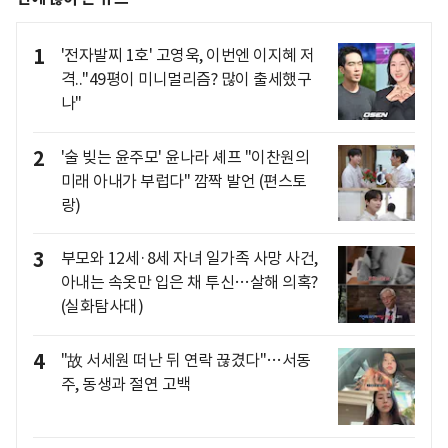
1
'전자발찌 1호' 고영욱, 이번엔 이지혜 저
격.."49평이 미니멀리즘? 많이 출세했구
나"
2
'술 빚는 윤주모' 윤나라 셰프 "이찬원의
미래 아내가 부럽다" 깜짝 발언 (편스토
랑)
3
부모와 12세·8세 자녀 일가족 사망 사건,
아내는 속옷만 입은 채 투신…살해 의혹?
(실화탐사대)
4
"故 서세원 떠난 뒤 연락 끊겼다"…서동
주, 동생과 절연 고백