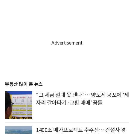
부동산 많이 본 뉴스
"그 세금 절대 못 낸다"… 양도세 공포에 '제
자리 갈아타기·교환 매매' 꿈틀
1400조 메가프로젝트 수주전… 건설사 경