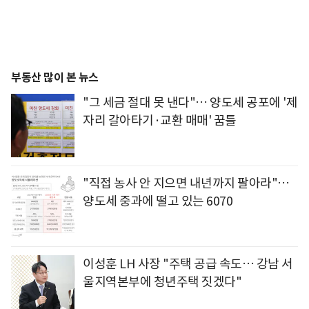
부동산 많이 본 뉴스
"그 세금 절대 못 낸다"… 양도세 공포에 '제
자리 갈아타기·교환 매매' 꿈틀
"직접 농사 안 지으면 내년까지 팔아라"…
양도세 중과에 떨고 있는 6070
이성훈 LH 사장 "주택 공급 속도… 강남 서
울지역본부에 청년주택 짓겠다"