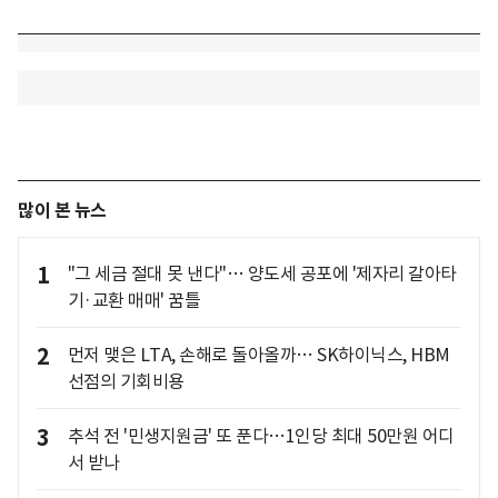
많이 본 뉴스
1
"그 세금 절대 못 낸다"… 양도세 공포에 '제자리 갈아타
기·교환 매매' 꿈틀
2
먼저 맺은 LTA, 손해로 돌아올까… SK하이닉스, HBM
선점의 기회비용
3
추석 전 '민생지원금' 또 푼다…1인당 최대 50만원 어디
서 받나