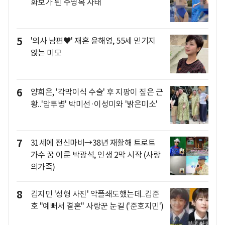
화보가 된 수영복 자태
5
'의사 남편♥' 재혼 윤해영, 55세 믿기지
않는 미모
6
양희은, '각막이식 수술' 후 지팡이 짚은 근
황..'암투병' 박미선·이성미와 '밝은미소'
7
31세에 전신마비→38년 재활해 트로트
가수 꿈 이룬 박광석, 인생 2막 시작 (사랑
의가족)
8
김지민 '성형 사진' 악플쇄도했는데..김준
호 "예뻐서 결혼" 사랑꾼 눈길 ('준호지민')