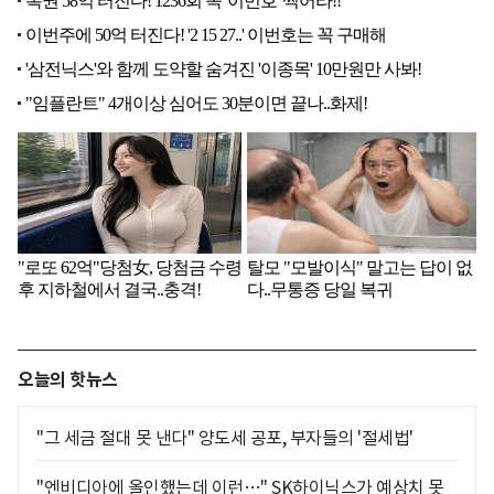
오늘의 핫뉴스
"그 세금 절대 못 낸다" 양도세 공포, 부자들의 '절세법'
"엔비디아에 올인했는데 이런…" SK하이닉스가 예상치 못