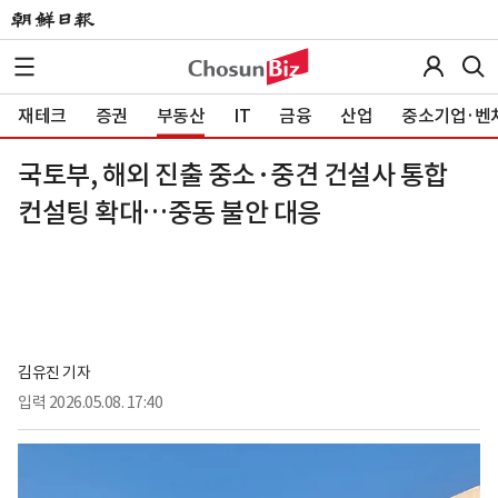
재테크
증권
부동산
IT
금융
산업
중소기업·벤
국토부, 해외 진출 중소·중견 건설사 통합
컨설팅 확대…중동 불안 대응
김유진 기자
입력
2026.05.08. 17:40