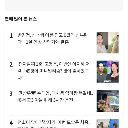
연예 많이 본 뉴스
1
반민정, 성추행 아픔 딛고 9월의 신부된
다…1살 연상 사업가와 결혼
2
'전자발찌 1호' 고영욱, 이번엔 이지혜 저
격.."49평이 미니멀리즘? 많이 출세했구
나"
3
'권상우♥' 손태영, 대치동 엄마랑 똑같네..
美서 고3 아들 위해 3시간 운전
4
전소미 맞아? '갑자기' 이런 모습은 처음...