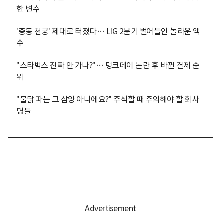
한 변수
'중동 천궁' 제대로 터졌다… LIG 2분기 벌어들인 놀라운 액
수
"스타벅스 진짜 안 가나?"… 탱크데이 논란 후 바뀐 결제 순
위
"불닭 파는 그 삼양 아니에요?" 주식할 때 주의해야 할 회사
명들