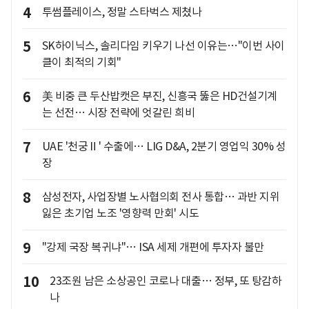
4
투썸플레이스, 정말 스타벅스 제쳤나
5
SK하이닉스, 솔리다임 키우기 나선 이유는…"이번 사이
클이 최적의 기회"
6
美 비중 큰 두산밥캣은 부진, 신흥국 뚫은 HD건설기계
는 선전… 시장 전략에 엇갈린 희비
7
UAE '천궁Ⅱ' 수출에… LIG D&A, 2분기 영업익 30% 성
장
8
삼성전자, 사업장별 노사협의회 전사 통합… 과반 지위
잃은 초기업 노조 '영향력 만회' 시도
9
"강제 국장 복귀냐"… ISA 세제 개편에 투자자 불만
10
23조원 남은 소상공인 코로나 대출… 정부, 또 탕감하
나