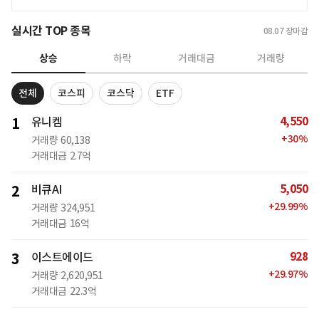
실시간 TOP 종목
08.07
장마감
상승
하락
거래대금
거래량
전체
코스피
코스닥
ETF
4,550
1
유니켐
+
30
%
거래량
60,138
거래대금
2.7억
5,050
2
비큐AI
+
29.99
%
거래량
324,951
거래대금
16억
928
3
이스트에이드
+
29.97
%
거래량
2,620,951
거래대금
22.3억