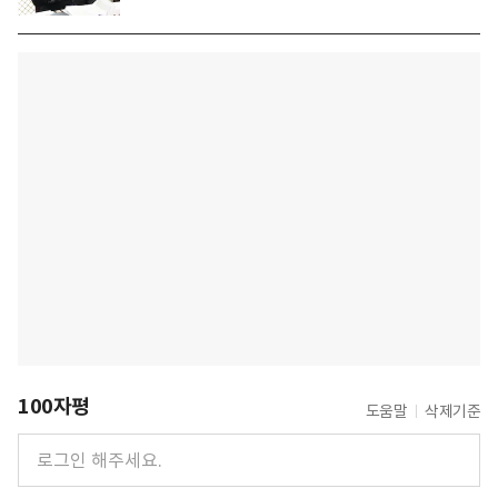
100자평
도움말
삭제기준