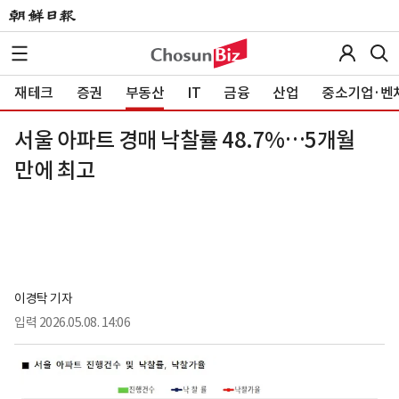
재테크
증권
부동산
IT
금융
산업
중소기업·벤
서울 아파트 경매 낙찰률 48.7%…5개월
만에 최고
이경탁 기자
입력
2026.05.08. 14:06