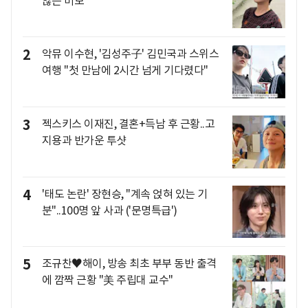
않는 미모
2
악뮤 이수현, '김성주子' 김민국과 스위스
여행 "첫 만남에 2시간 넘게 기다렸다"
3
젝스키스 이재진, 결혼+득남 후 근황..고
지용과 반가운 투샷
4
'태도 논란' 장현승, "계속 얹혀 있는 기
분"..100명 앞 사과 ('문명특급')
5
조규찬♥해이, 방송 최초 부부 동반 출격
에 깜짝 근황 "美 주립대 교수"