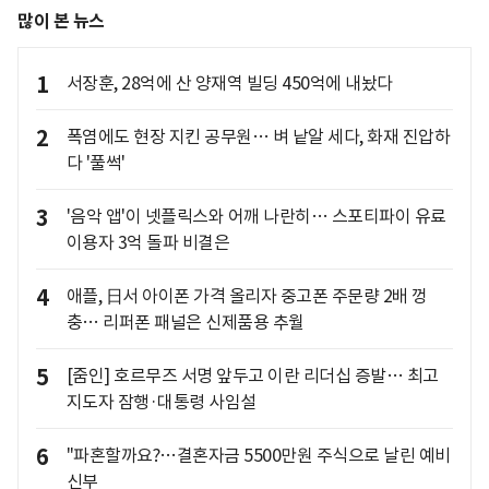
많이 본 뉴스
1
서장훈, 28억에 산 양재역 빌딩 450억에 내놨다
2
폭염에도 현장 지킨 공무원… 벼 낱알 세다, 화재 진압하
다 '풀썩'
3
'음악 앱'이 넷플릭스와 어깨 나란히… 스포티파이 유료
이용자 3억 돌파 비결은
4
애플, 日서 아이폰 가격 올리자 중고폰 주문량 2배 껑
충… 리퍼폰 패널은 신제품용 추월
5
[줌인] 호르무즈 서명 앞두고 이란 리더십 증발… 최고
지도자 잠행·대통령 사임설
6
"파혼할까요?…결혼자금 5500만원 주식으로 날린 예비
신부