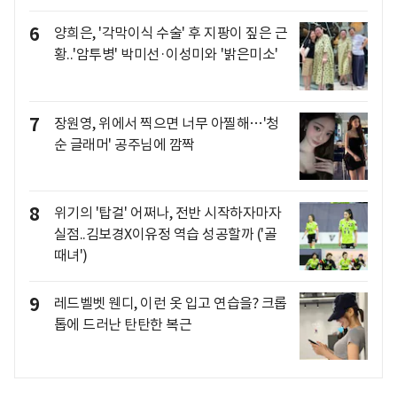
6
양희은, '각막이식 수술' 후 지팡이 짚은 근
황..'암투병' 박미선·이성미와 '밝은미소'
7
장원영, 위에서 찍으면 너무 아찔해…'청
순 글래머' 공주님에 깜짝
8
위기의 '탑걸' 어쩌나, 전반 시작하자마자
실점..김보경X이유정 역습 성공할까 ('골
때녀')
9
레드벨벳 웬디, 이런 옷 입고 연습을? 크롭
톱에 드러난 탄탄한 복근