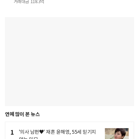
거래대금
118.3억
연예 많이 본 뉴스
1
'의사 남편♥' 재혼 윤해영, 55세 믿기지