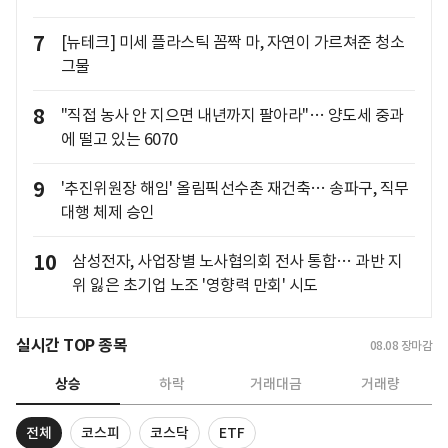
7
[뉴테크] 미세 플라스틱 꼼짝 마, 자연이 가르쳐준 청소
그물
8
"직접 농사 안 지으면 내년까지 팔아라"… 양도세 중과
에 떨고 있는 6070
9
'추진위원장 해임' 올림픽선수촌 재건축… 송파구, 직무
대행 체제 승인
10
삼성전자, 사업장별 노사협의회 전사 통합… 과반 지
위 잃은 초기업 노조 '영향력 만회' 시도
실시간 TOP 종목
08.08
장마감
상승
하락
거래대금
거래량
전체
코스피
코스닥
ETF