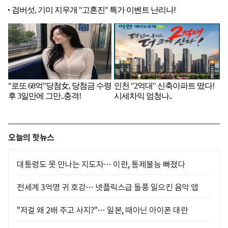
오늘의 핫뉴스
대통령도 못 만나는 지도자… 이란, 통제불능 빠졌다
전세계 3억명 귀 호강… 넷플릭스급 돌풍 일으킨 음악 앱
"저걸 왜 2배 주고 사지?"… 일본, 때아닌 아이폰 대란