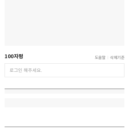
100자평
도움말
삭제기준