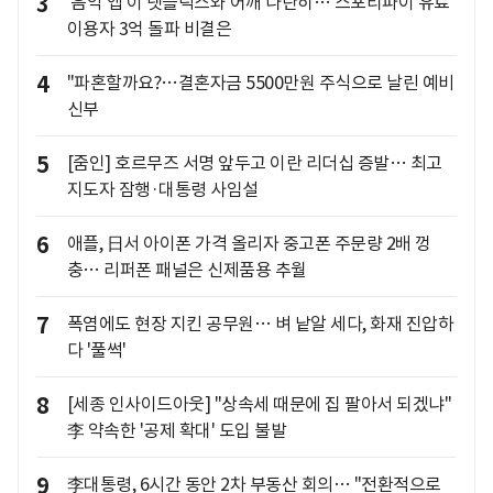
3
'음악 앱'이 넷플릭스와 어깨 나란히… 스포티파이 유료
이용자 3억 돌파 비결은
4
"파혼할까요?…결혼자금 5500만원 주식으로 날린 예비
신부
5
[줌인] 호르무즈 서명 앞두고 이란 리더십 증발… 최고
지도자 잠행·대통령 사임설
6
애플, 日서 아이폰 가격 올리자 중고폰 주문량 2배 껑
충… 리퍼폰 패널은 신제품용 추월
7
폭염에도 현장 지킨 공무원… 벼 낱알 세다, 화재 진압하
다 '풀썩'
8
[세종 인사이드아웃] "상속세 때문에 집 팔아서 되겠냐"
李 약속한 '공제 확대' 도입 불발
9
李대통령, 6시간 동안 2차 부동산 회의… "전환적으로