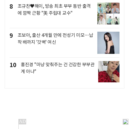
8
조규찬♥해이, 방송 최초 부부 동반 출격
에 깜짝 근황 "美 주립대 교수"
9
조보아, 출산 4개월 만에 전성기 미모…납
작 배까지 '갓벽' 여신
10
홍진경 "마냥 맞춰주는 건 건강한 부부관
계 아냐"