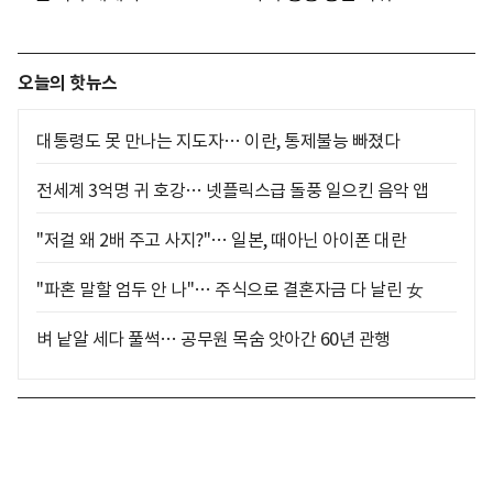
오늘의 핫뉴스
대통령도 못 만나는 지도자… 이란, 통제불능 빠졌다
전세계 3억명 귀 호강… 넷플릭스급 돌풍 일으킨 음악 앱
"저걸 왜 2배 주고 사지?"… 일본, 때아닌 아이폰 대란
"파혼 말할 엄두 안 나"… 주식으로 결혼자금 다 날린 女
벼 낱알 세다 풀썩… 공무원 목숨 앗아간 60년 관행