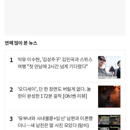
연예 많이 본 뉴스
1
악뮤 이수현, '김성주子' 김민국과 스위스
여행 "첫 만남에 2시간 넘게 기다렸다"
2
'오디세이', 단 한 장면도 버릴게 없다..놀
란이 완성한 172분 걸작 [Oh!쎈 리뷰]
3
'유부녀와 사내불륜+임신' 남편과 이혼했
더니…새 남친은 딸 사진 모았다 (탐비)