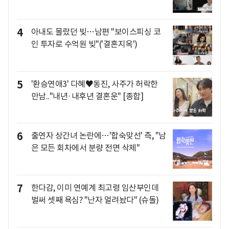
4
아내도 몰랐던 빚…남편 "보이스피싱 코
인 투자로 수억원 빚"('결혼지옥')
5
'환승연애3' 다혜♥동진, 사주가 허락한
만남.."내년·내후년 결혼운" [종합]
6
출연자 상간녀 논란에…'합숙맞선' 측, "남
은 모든 회차에서 분량 전면 삭제"
7
한다감, 이미 연예계 최고령 임산부인데
벌써 셋째 욕심? "난자 얼려놨다" (슈돌)