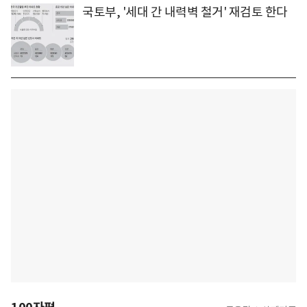
국토부, '세대 간 내력벽 철거' 재검토 한다