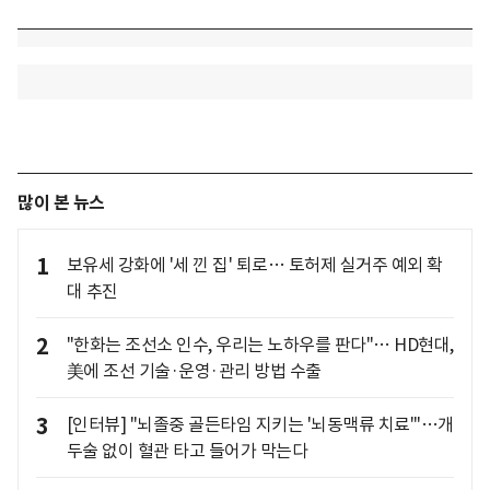
많이 본 뉴스
1
보유세 강화에 '세 낀 집' 퇴로… 토허제 실거주 예외 확
대 추진
2
"한화는 조선소 인수, 우리는 노하우를 판다"… HD현대,
美에 조선 기술·운영·관리 방법 수출
3
[인터뷰] "뇌졸중 골든타임 지키는 '뇌동맥류 치료'"…개
두술 없이 혈관 타고 들어가 막는다