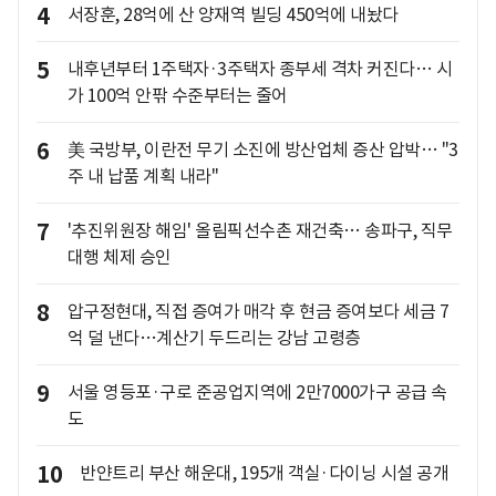
4
서장훈, 28억에 산 양재역 빌딩 450억에 내놨다
5
내후년부터 1주택자·3주택자 종부세 격차 커진다… 시
가 100억 안팎 수준부터는 줄어
6
美 국방부, 이란전 무기 소진에 방산업체 증산 압박… "3
주 내 납품 계획 내라"
7
'추진위원장 해임' 올림픽선수촌 재건축… 송파구, 직무
대행 체제 승인
8
압구정현대, 직접 증여가 매각 후 현금 증여보다 세금 7
억 덜 낸다…계산기 두드리는 강남 고령층
9
서울 영등포·구로 준공업지역에 2만7000가구 공급 속
도
10
반얀트리 부산 해운대, 195개 객실·다이닝 시설 공개