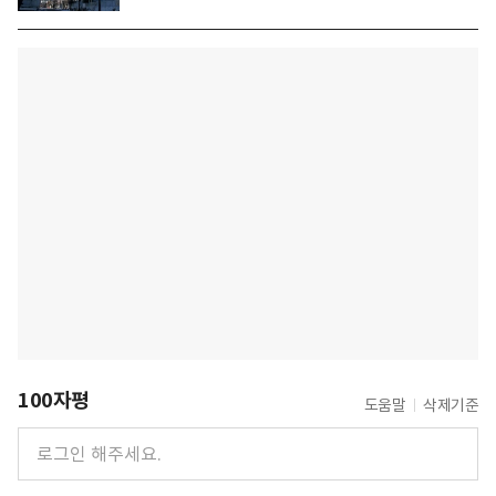
100자평
도움말
삭제기준