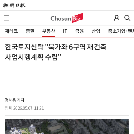
재테크
증권
부동산
IT
금융
산업
중소기업·벤
한국토지신탁 "북가좌 6구역 재건축
사업시행계획 수립"
정해용 기자
입력
2026.05.07. 11:21