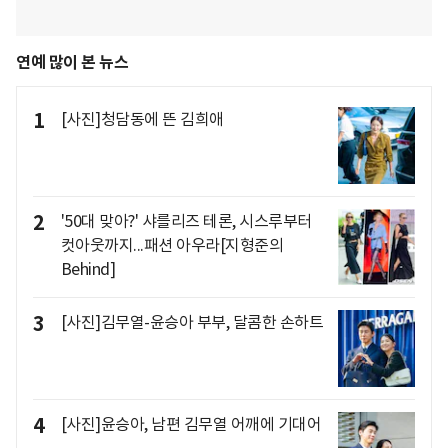
연예 많이 본 뉴스
1
[사진]청담동에 뜬 김희애
2
'50대 맞아?' 샤를리즈 테론, 시스루부터
컷아웃까지...패션 아우라[지형준의
Behind]
3
[사진]김무열-윤승아 부부, 달콤한 손하트
4
[사진]윤승아, 남편 김무열 어깨에 기대어