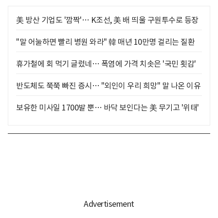
美 방산 기업도 '깜짝'… K조선, 美 배 띄울 구원투수로 등장
"말 어눌하면 빨리 병원 와라" 韓 매년 10만명 걸리는 질환
휴가철에 회 먹기 글렀네… 폭염에 가격 치솟은 '국민 횟감'
반도체도 쭉쭉 빠진 증시… "외인이 우리 희망" 말 나온 이유
보유한 미사일 1700발 뿐… 바닥 보인다는 美 무기고 '위태'