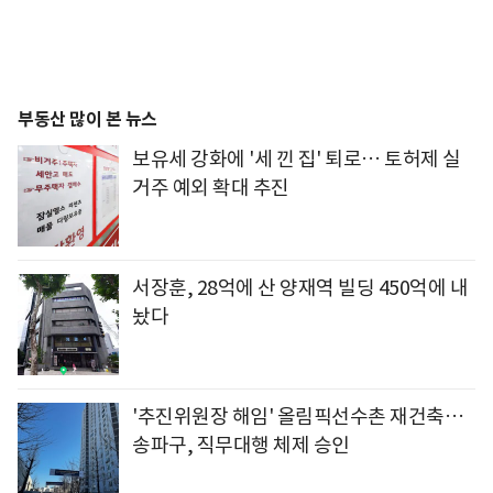
부동산 많이 본 뉴스
보유세 강화에 '세 낀 집' 퇴로… 토허제 실
거주 예외 확대 추진
서장훈, 28억에 산 양재역 빌딩 450억에 내
놨다
'추진위원장 해임' 올림픽선수촌 재건축…
송파구, 직무대행 체제 승인