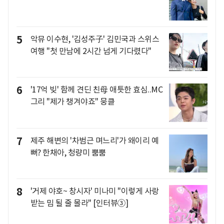
5
악뮤 이수현, '김성주子' 김민국과 스위스
여행 "첫 만남에 2시간 넘게 기다렸다"
6
'17억 빚' 함께 견딘 친母 애틋한 효심..MC
그리 "제가 챙겨야죠" 뭉클
7
제주 해변의 '차범근 며느리'가 왜이리 예
뻐? 한채아, 청량미 뿜뿜
8
'거제 야호~ 창시자' 미나미 "이렇게 사랑
받는 밈 될 줄 몰라" [인터뷰③]