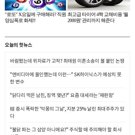
오늘의 핫뉴스
바람폈는데 위자료가 고작? 최태원 이혼소송이 불 붙인 논쟁
"엔비디아에 올인했는데 이런…" SK하이닉스가 예상치 못
한 변수
"닭다리 먹은 남친, 징역 몇년?" 요즘 대세라는 '재판장'
韓 증시 폭락한 '악몽의 그날', 지분 25% 날린 최대주주가 있
다
"불닭 파는 그 삼양 아니에요?" 주식할 때 주의해야 할 회사