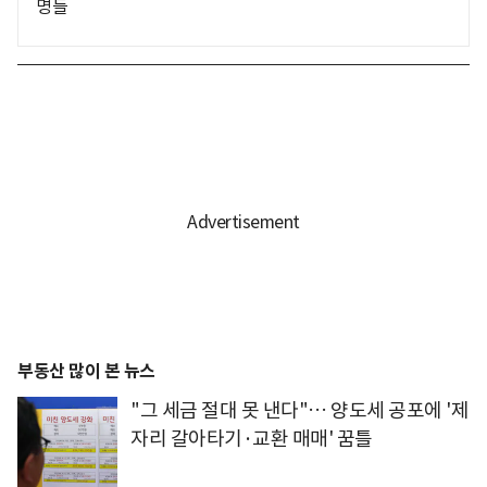
명들
부동산 많이 본 뉴스
"그 세금 절대 못 낸다"… 양도세 공포에 '제
자리 갈아타기·교환 매매' 꿈틀