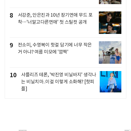
8
서강준, 안은진과 10년 장기연애 무드 포
착…'너말고다른연애' 첫 스틸컷 공개
9
전소미, 수영복이 핫걸 담기에 너무 작은
거 아냐? 여름 미모에 '깜짝'
10
샤를리즈 테론, '박진영 비닐바지' 생각나
는 비닐치마..이걸 이렇게 소화해? [핫피
플]