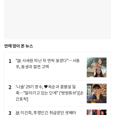
연예 많이 본 뉴스
1
"故 서세원 떠난 뒤 연락 끊겼다"…서동
주, 동생과 절연 고백
2
'나솔' 29기 영수, ♥옥순과 결별설 일
축…"알아가고 있는 단계" ('벙벙튜브')[순
간포착]
3
故 이건희, 투명인간 취급받던 셋째아