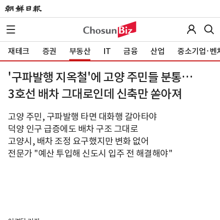
재테크
증권
부동산
IT
금융
산업
중소기업·벤
'구파발행 지옥철'에 고양 주민들 분통…
3호선 배차 그대로인데 신축만 쏟아져
고양 주민, 구파발행 타면 대화행 갈아타야
덕양 인구 급증에도 배차 구조 그대로
고양시, 배차 조정 요구했지만 변화 없어
전문가 "예산 투입해 신도시 입주 전 해결해야"