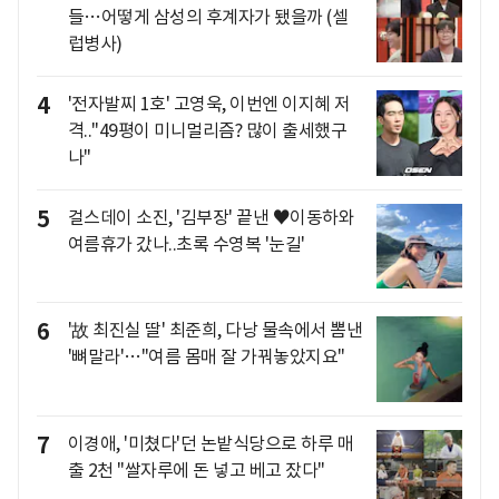
들…어떻게 삼성의 후계자가 됐을까 (셀
럽병사)
4
'전자발찌 1호' 고영욱, 이번엔 이지혜 저
격.."49평이 미니멀리즘? 많이 출세했구
나"
5
걸스데이 소진, '김부장' 끝낸 ♥이동하와
여름휴가 갔나..초록 수영복 '눈길'
6
'故 최진실 딸' 최준희, 다낭 물속에서 뽐낸
'뼈말라'…"여름 몸매 잘 가꿔놓았지요"
7
이경애, '미쳤다'던 논밭식당으로 하루 매
출 2천 "쌀자루에 돈 넣고 베고 잤다"