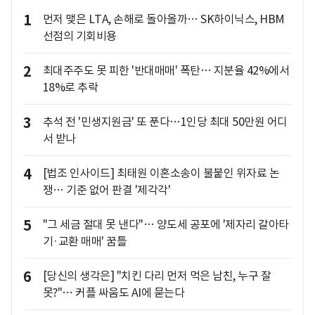
1
먼저 맺은 LTA, 손해로 돌아올까… SK하이닉스, HBM
선점의 기회비용
2
최대주주도 못 피한 '반대매매' 폭탄… 지분율 42%에서
18%로 추락
3
추석 전 '민생지원금' 또 푼다…1인당 최대 50만원 어디
서 받나
4
[법조 인사이드] 최태원 이혼소송이 불붙인 위자료 논
쟁… 기준 없어 판결 '제각각'
5
"그 세금 절대 못 낸다"… 양도세 공포에 '제자리 갈아타
기·교환 매매' 꿈틀
6
[당신의 생각은] "치킨 다리 먼저 먹은 남친, 누구 잘
못?"… 커플 싸움도 AI에 묻는다