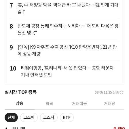
7
美, 中 태양광 막을 '역대급 카드' 내놨다… 韓 업계 기대
감↑
8
반도체 공장 통째 인수하는 노키아… "메모리 다음은 광
통신 병목"
9
[단독] K9 자주포 수출 공신 'K10 탄약운반차', 21년 만
에 성능 개량
10
티웨이항공, '트리니티' 새 옷 입었다… 공항 라운지·
기내 인터넷 도입
실시간 TOP 종목
08.06 11:25
장중
상승
하락
거래대금
거래량
전체
코스피
코스닥
ETF
4,550