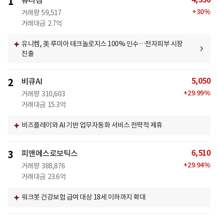
1
유니켐
+
30
%
거래량
59,517
거래대금
2.7억
유니켐, 美 루미아 테크놀로지스 100% 인수…전자피부 시장
진출
5,050
2
비큐AI
+
29.99
%
거래량
310,603
거래대금
15.3억
비즈플레이와 AI 기반 업무자동화 서비스 전략적 제휴
6,510
3
피앤에스로보틱스
+
29.94
%
거래량
388,876
거래대금
23.6억
워크봇 건강보험 급여 대상 18세 이하까지 확대