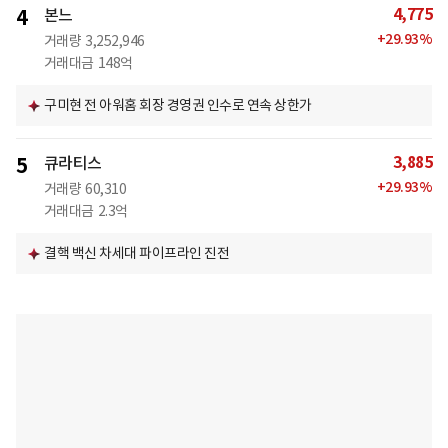
4,775
4
본느
+
29.93
%
거래량
3,252,946
거래대금
148억
구미현 전 아워홈 회장 경영권 인수로 연속 상한가
3,885
5
큐라티스
+
29.93
%
거래량
60,310
거래대금
2.3억
결핵 백신 차세대 파이프라인 진전