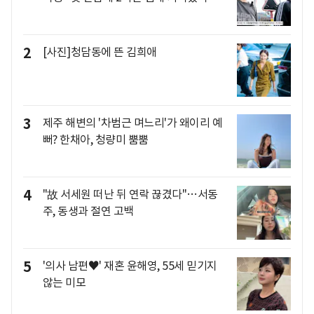
2
[사진]청담동에 뜬 김희애
3
제주 해변의 '차범근 며느리'가 왜이리 예
뻐? 한채아, 청량미 뿜뿜
4
"故 서세원 떠난 뒤 연락 끊겼다"…서동
주, 동생과 절연 고백
5
'의사 남편♥' 재혼 윤해영, 55세 믿기지
않는 미모