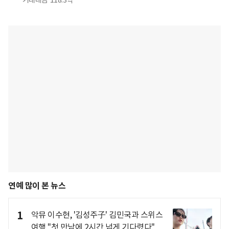
거래대금
118.3억
연예 많이 본 뉴스
1
악뮤 이수현, '김성주子' 김민국과 스위스
여행 "첫 만남에 2시간 넘게 기다렸다"