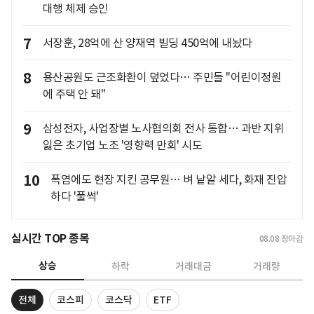
대행 체제 승인
7
서장훈, 28억에 산 양재역 빌딩 450억에 내놨다
8
용산공원도 근조화환이 덮었다… 주민들 "어린이정원
에 주택 안 돼"
9
삼성전자, 사업장별 노사협의회 전사 통합… 과반 지위
잃은 초기업 노조 '영향력 만회' 시도
10
폭염에도 현장 지킨 공무원… 벼 낱알 세다, 화재 진압
하다 '풀썩'
실시간 TOP 종목
08.08
장마감
상승
하락
거래대금
거래량
전체
코스피
코스닥
ETF