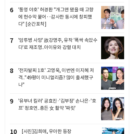
6
'통영 야호' 허경환 "개그맨 됐을 때 고향
에 현수막 붙어‥감사한 동시에 창피했
다" [순간포착]
7
'암투병 사망' 故강명주, 유작 '폭싹 속았수
다'로 재조명..아이유와 강렬 대치
8
'전자발찌 1호' 고영욱, 이번엔 이지혜 저
격.."49평이 미니멀리즘? 많이 출세했구
나"
9
'유부녀 킬러' 공효진·'김부장' 손나은·'호
프' 정호연..총든 女 활약 '짜릿'
10
[사진]김희애, 우아한 등장