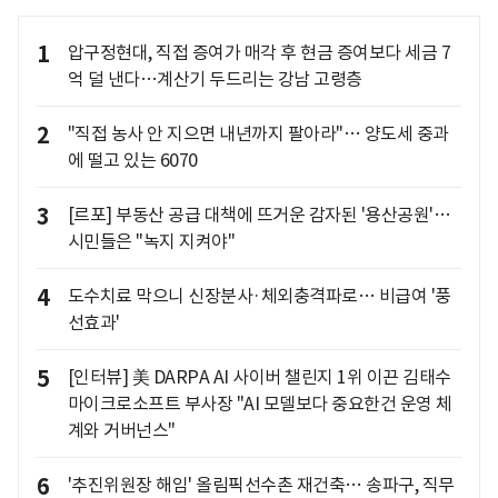
1
압구정현대, 직접 증여가 매각 후 현금 증여보다 세금 7
억 덜 낸다…계산기 두드리는 강남 고령층
2
"직접 농사 안 지으면 내년까지 팔아라"… 양도세 중과
에 떨고 있는 6070
3
[르포] 부동산 공급 대책에 뜨거운 감자된 '용산공원'…
시민들은 "녹지 지켜야"
4
도수치료 막으니 신장분사·체외충격파로… 비급여 '풍
선효과'
5
[인터뷰] 美 DARPA AI 사이버 챌린지 1위 이끈 김태수
마이크로소프트 부사장 "AI 모델보다 중요한건 운영 체
계와 거버넌스"
6
'추진위원장 해임' 올림픽선수촌 재건축… 송파구, 직무