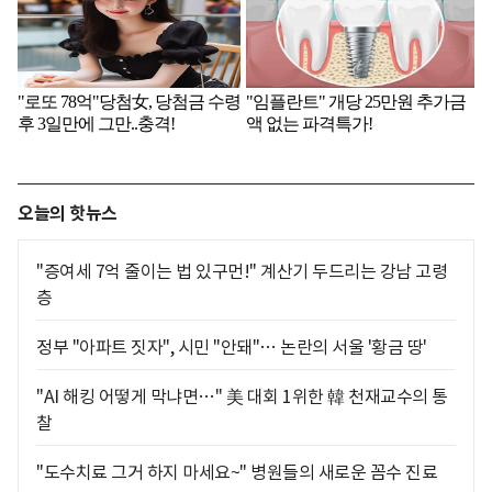
오늘의 핫뉴스
"증여세 7억 줄이는 법 있구먼!" 계산기 두드리는 강남 고령
층
정부 "아파트 짓자", 시민 "안돼"… 논란의 서울 '황금 땅'
"AI 해킹 어떻게 막냐면…" 美 대회 1위한 韓 천재교수의 통
찰
"도수치료 그거 하지 마세요~" 병원들의 새로운 꼼수 진료