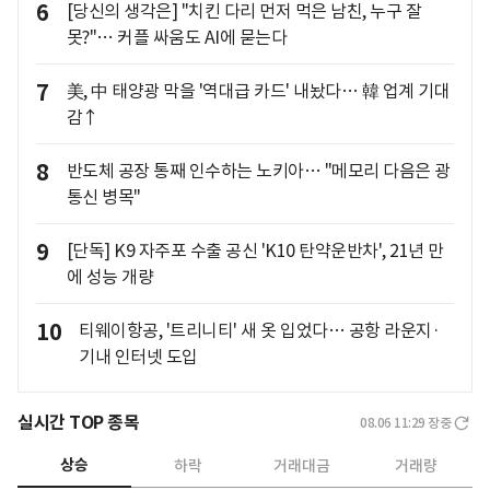
6
[당신의 생각은] "치킨 다리 먼저 먹은 남친, 누구 잘
못?"… 커플 싸움도 AI에 묻는다
7
美, 中 태양광 막을 '역대급 카드' 내놨다… 韓 업계 기대
감↑
8
반도체 공장 통째 인수하는 노키아… "메모리 다음은 광
통신 병목"
9
[단독] K9 자주포 수출 공신 'K10 탄약운반차', 21년 만
에 성능 개량
10
티웨이항공, '트리니티' 새 옷 입었다… 공항 라운지·
기내 인터넷 도입
실시간 TOP 종목
08.06 11:29
장중
상승
하락
거래대금
거래량