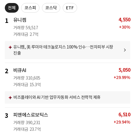
전체
코스피
코스닥
ETF
4,550
1
유니켐
+
30
%
거래량
59,517
거래대금
2.7억
유니켐, 美 루미아 테크놀로지스 100% 인수…전자피부 시장
진출
5,050
2
비큐AI
+
29.99
%
거래량
310,605
거래대금
15.3억
비즈플레이와 AI 기반 업무자동화 서비스 전략적 제휴
6,510
3
피앤에스로보틱스
+
29.94
%
거래량
390,231
거래대금
23.7억