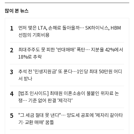
많이 본 뉴스
1
먼저 맺은 LTA, 손해로 돌아올까… SK하이닉스, HBM
선점의 기회비용
2
최대주주도 못 피한 '반대매매' 폭탄… 지분율 42%에서
18%로 추락
3
추석 전 '민생지원금' 또 푼다…1인당 최대 50만원 어디
서 받나
4
[법조 인사이드] 최태원 이혼소송이 불붙인 위자료 논
쟁… 기준 없어 판결 '제각각'
5
"그 세금 절대 못 낸다"… 양도세 공포에 '제자리 갈아타
기·교환 매매' 꿈틀