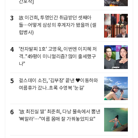
간포착]
3
故 이건희, 투명인간 취급받던 셋째아
들…어떻게 삼성의 후계자가 됐을까 (셀
럽병사)
4
'전자발찌 1호' 고영욱, 이번엔 이지혜 저
격.."49평이 미니멀리즘? 많이 출세했구
나"
5
걸스데이 소진, '김부장' 끝낸 ♥이동하와
여름휴가 갔나..초록 수영복 '눈길'
6
'故 최진실 딸' 최준희, 다낭 물속에서 뽐낸
'뼈말라'…"여름 몸매 잘 가꿔놓았지요"