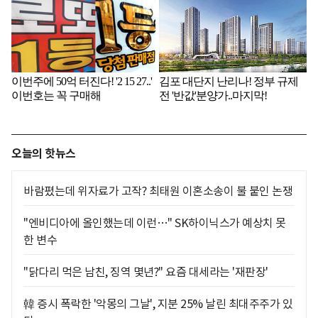
오늘의 핫뉴스
바람폈는데 위자료가 고작? 최태원 이혼소송이 불 붙인 논쟁
"엔비디아에 올인했는데 이런…" SK하이닉스가 예상치 못
한 변수
"닭다리 먹은 남친, 징역 몇년?" 요즘 대세라는 '재판장'
韓 증시 폭락한 '악몽의 그날', 지분 25% 날린 최대주주가 있