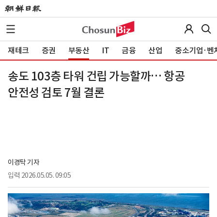
재테크
증권
부동산
IT
금융
산업
중소기업·벤
송도 103층 타워 건립 가능할까… 항공
안전성 검토 7월 결론
이경탁 기자
입력
2026.05.05. 09:05