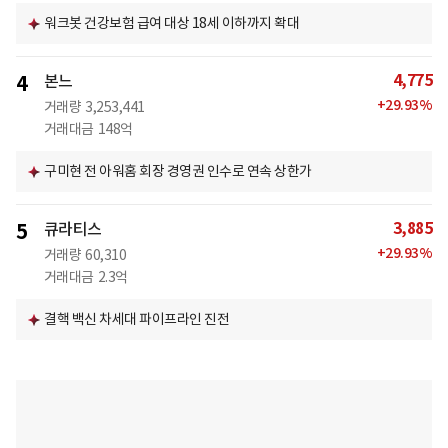
워크봇 건강보험 급여 대상 18세 이하까지 확대
4,775
4
본느
+
29.93
%
거래량
3,253,441
거래대금
148억
구미현 전 아워홈 회장 경영권 인수로 연속 상한가
3,885
5
큐라티스
+
29.93
%
거래량
60,310
거래대금
2.3억
결핵 백신 차세대 파이프라인 진전