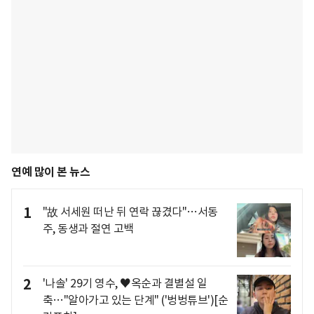
연예 많이 본 뉴스
1
"故 서세원 떠난 뒤 연락 끊겼다"…서동
주, 동생과 절연 고백
2
'나솔' 29기 영수, ♥옥순과 결별설 일
축…"알아가고 있는 단계" ('벙벙튜브')[순