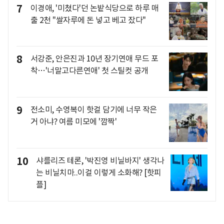
7
이경애, '미쳤다'던 논밭식당으로 하루 매
출 2천 "쌀자루에 돈 넣고 베고 잤다"
8
서강준, 안은진과 10년 장기연애 무드 포
착…'너말고다른연애' 첫 스틸컷 공개
9
전소미, 수영복이 핫걸 담기에 너무 작은
거 아냐? 여름 미모에 '깜짝'
10
샤를리즈 테론, '박진영 비닐바지' 생각나
는 비닐치마..이걸 이렇게 소화해? [핫피
플]