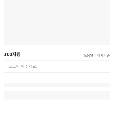
100자평
도움말
삭제기준