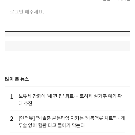
많이 본 뉴스
1
보유세 강화에 '세 낀 집' 퇴로… 토허제 실거주 예외 확
대 추진
2
[인터뷰] "뇌졸중 골든타임 지키는 '뇌동맥류 치료'"…개
두술 없이 혈관 타고 들어가 막는다