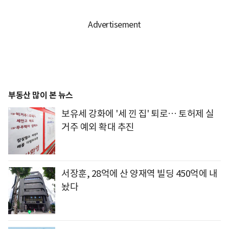
부동산 많이 본 뉴스
보유세 강화에 '세 낀 집' 퇴로… 토허제 실
거주 예외 확대 추진
서장훈, 28억에 산 양재역 빌딩 450억에 내
놨다