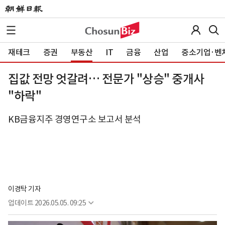
재테크
증권
부동산
IT
금융
산업
중소기업·벤
집값 전망 엇갈려… 전문가 "상승" 중개사
"하락"
KB금융지주 경영연구소 보고서 분석
이경탁 기자
업데이트
2026.05.05. 09:25