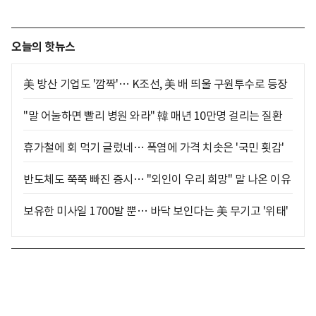
오늘의 핫뉴스
美 방산 기업도 '깜짝'… K조선, 美 배 띄울 구원투수로 등장
"말 어눌하면 빨리 병원 와라" 韓 매년 10만명 걸리는 질환
휴가철에 회 먹기 글렀네… 폭염에 가격 치솟은 '국민 횟감'
반도체도 쭉쭉 빠진 증시… "외인이 우리 희망" 말 나온 이유
보유한 미사일 1700발 뿐… 바닥 보인다는 美 무기고 '위태'