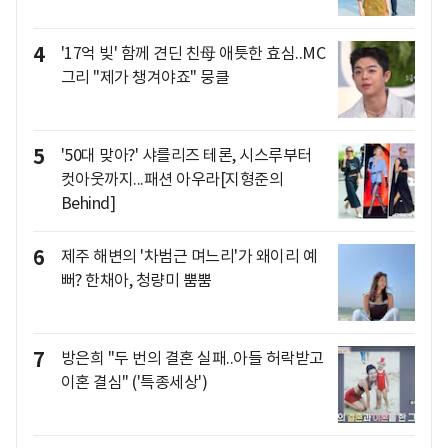
4
'17억 빚' 함께 견딘 친母 애틋한 효심..MC
그리 "제가 챙겨야죠" 뭉클
5
'50대 맞아?' 샤를리즈 테론, 시스루부터
컷아웃까지...패션 아우라[지형준의
Behind]
6
제주 해변의 '차범근 며느리'가 왜이리 예
뻐? 한채아, 청량미 뿜뿜
7
방은희 "두 번의 결혼 실패..아들 허락받고
이혼 결심" ('특종세상')