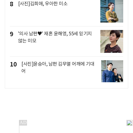
8
[사진]김희애, 우아한 미소
9
'의사 남편♥' 재혼 윤해영, 55세 믿기지
않는 미모
10
[사진]윤승아, 남편 김무열 어깨에 기대
어