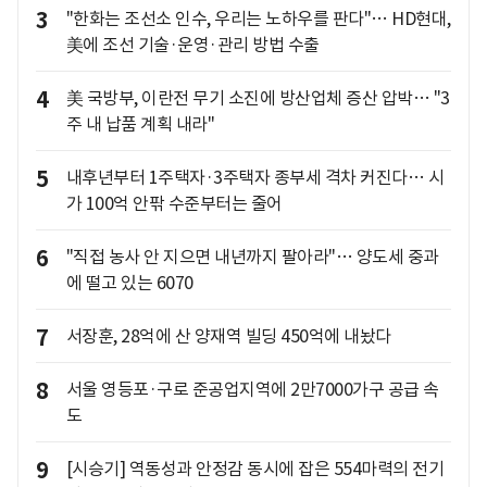
3
"한화는 조선소 인수, 우리는 노하우를 판다"… HD현대,
美에 조선 기술·운영·관리 방법 수출
4
美 국방부, 이란전 무기 소진에 방산업체 증산 압박… "3
주 내 납품 계획 내라"
5
내후년부터 1주택자·3주택자 종부세 격차 커진다… 시
가 100억 안팎 수준부터는 줄어
6
"직접 농사 안 지으면 내년까지 팔아라"… 양도세 중과
에 떨고 있는 6070
7
서장훈, 28억에 산 양재역 빌딩 450억에 내놨다
8
서울 영등포·구로 준공업지역에 2만7000가구 공급 속
도
9
[시승기] 역동성과 안정감 동시에 잡은 554마력의 전기