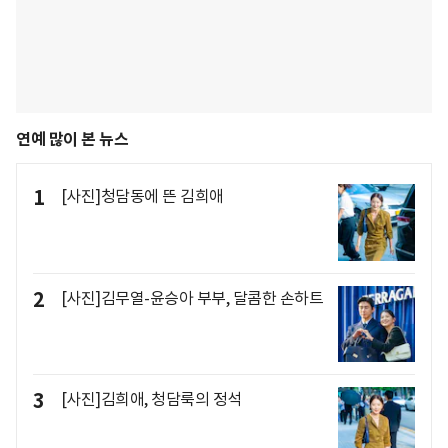
연예 많이 본 뉴스
1
[사진]청담동에 뜬 김희애
2
[사진]김무열-윤승아 부부, 달콤한 손하트
3
[사진]김희애, 청담룩의 정석