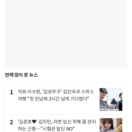
연예 많이 본 뉴스
1
악뮤 이수현, '김성주子' 김민국과 스위스
여행 "첫 만남에 2시간 넘게 기다렸다"
2
'김준호♥' 김지민, 자연 임신 위해 몸 관리
하는 근황…"시험관 일단 NO"