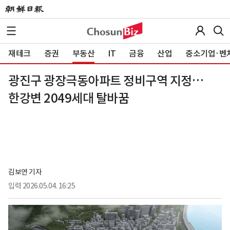
재테크
증권
부동산
IT
금융
산업
중소기업·벤
광진구 광장극동아파트 정비구역 지정…
한강변 2049세대 탈바꿈
김보연 기자
입력
2026.05.04. 16:25