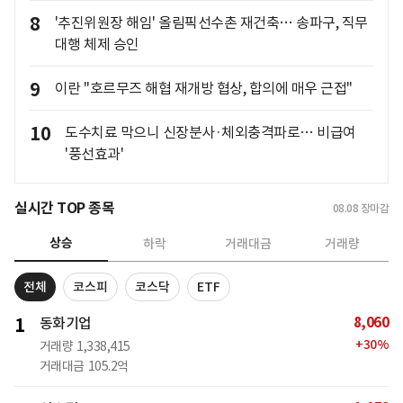
8
'추진위원장 해임' 올림픽선수촌 재건축… 송파구, 직무
대행 체제 승인
9
이란 "호르무즈 해협 재개방 협상, 합의에 매우 근접"
10
도수치료 막으니 신장분사·체외충격파로… 비급여
'풍선효과'
실시간 TOP 종목
08.08
장마감
상승
하락
거래대금
거래량
전체
코스피
코스닥
ETF
8,060
1
동화기업
+
30
%
거래량
1,338,415
거래대금
105.2억