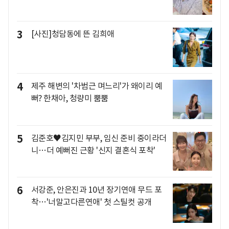
3
[사진]청담동에 뜬 김희애
4
제주 해변의 '차범근 며느리'가 왜이리 예
뻐? 한채아, 청량미 뿜뿜
5
김준호♥김지민 부부, 임신 준비 중이라더
니…더 예뻐진 근황 '신지 결혼식 포착'
6
서강준, 안은진과 10년 장기연애 무드 포
착…'너말고다른연애' 첫 스틸컷 공개