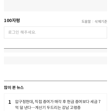
100자평
도움말
삭제기준
많이 본 뉴스
1
압구정현대, 직접 증여가 매각 후 현금 증여보다 세금 7
억 덜 낸다…계산기 두드리는 강남 고령층