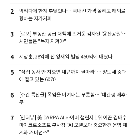
2
박리다매 한계 부딪혔나… 국내선 가격 올리고 해외로
향하는 저가커피
3
[르포] 부동산 공급 대책에 뜨거운 감자된 '용산공원'…
시민들은 "녹지 지켜야"
4
서장훈, 28억에 산 양재역 빌딩 450억에 내놨다
5
"직접 농사 안 지으면 내년까지 팔아라"… 양도세 중과
에 떨고 있는 6070
6
[주간 특산물] 폭염을 이겨내는 푸릇함… '대관령 배추·
무'
7
[인터뷰] 美 DARPA AI 사이버 챌린지 1위 이끈 김태수
마이크로소프트 부사장 "AI 모델보다 중요한건 운영 체
계와 거버넌스"