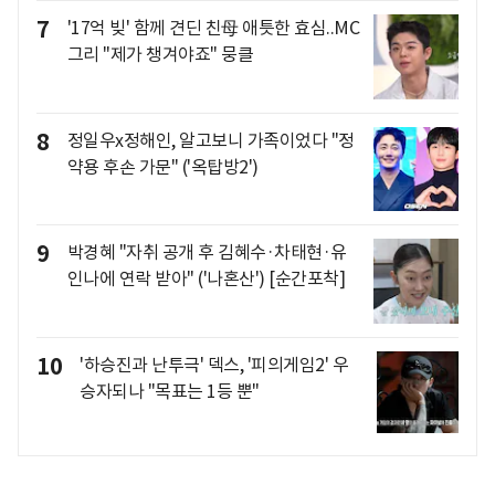
7
'17억 빚' 함께 견딘 친母 애틋한 효심..MC
그리 "제가 챙겨야죠" 뭉클
8
정일우x정해인, 알고보니 가족이었다 "정
약용 후손 가문" ('옥탑방2')
9
박경혜 "자취 공개 후 김혜수·차태현·유
인나에 연락 받아" ('나혼산') [순간포착]
10
'하승진과 난투극' 덱스, '피의게임2' 우
승자되나 "목표는 1등 뿐"