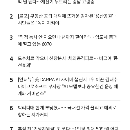
억 덜 낸다…계산기 두드리는 강남 고령층
2
[르포] 부동산 공급 대책에 뜨거운 감자된 '용산공원'…
시민들은 "녹지 지켜야"
3
"직접 농사 안 지으면 내년까지 팔아라"… 양도세 중과
에 떨고 있는 6070
4
도수치료 막으니 신장분사·체외충격파로… 비급여 '풍
선효과'
5
[인터뷰] 美 DARPA AI 사이버 챌린지 1위 이끈 김태수
마이크로소프트 부사장 "AI 모델보다 중요한건 운영 체
계와 거버넌스"
6
박리다매 한계 부딪혔나… 국내선 가격 올리고 해외로
향하는 저가커피
7
추석 전 '민생지원금' 또 푼다…1인당 최대 50만원 어디