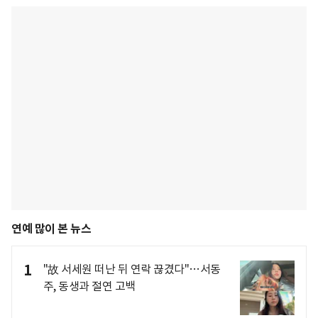
연예 많이 본 뉴스
1
"故 서세원 떠난 뒤 연락 끊겼다"…서동
주, 동생과 절연 고백