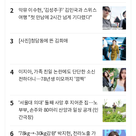
2
악뮤 이수현, '김성주子' 김민국과 스위스
여행 "첫 만남에 2시간 넘게 기다렸다"
3
[사진]청담동에 뜬 김희애
4
이지아, 가족 친일 논란에도 단단한 소신
전하더니…78년생 미모까지 '깜짝'
5
'서울대 의대' 둘째 사망 후 지어준 집…노
부부, 손주와 80마리 산양과 일상 공개 (인
간극장)
6
'78kg→-30kg감량' 박지현, 전라노출 가