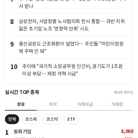
서 받나
8
삼성전자, 사업장별 노사협의회 전사 통합… 과반 지위
잃은 초기업 노조 '영향력 만회' 시도
9
용산공원도 근조화환이 덮었다… 주민들 "어린이정원
에 주택 안 돼"
10
추미애 "국가직 소방공무원 인건비, 경기도가 1조원
이상 부담… 재정 개혁 시급"
실시간 TOP 종목
08.08
장마감
상승
하락
거래대금
거래량
전체
코스피
코스닥
ETF
8,060
1
동화기업