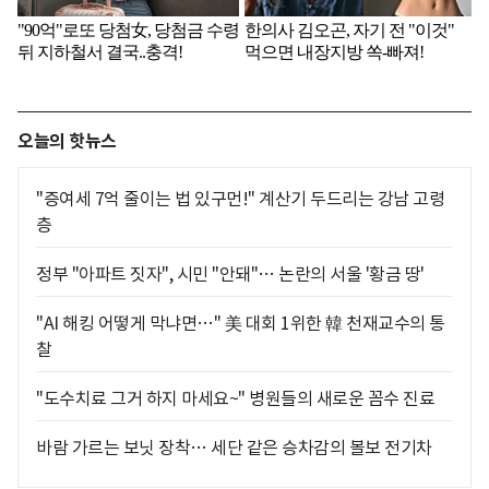
오늘의 핫뉴스
"증여세 7억 줄이는 법 있구먼!" 계산기 두드리는 강남 고령
층
정부 "아파트 짓자", 시민 "안돼"… 논란의 서울 '황금 땅'
"AI 해킹 어떻게 막냐면…" 美 대회 1위한 韓 천재교수의 통
찰
"도수치료 그거 하지 마세요~" 병원들의 새로운 꼼수 진료
바람 가르는 보닛 장착… 세단 같은 승차감의 볼보 전기차