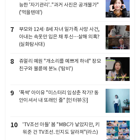
능한 '자기관리'.."과거 사진은 공개불가"
('먹을텐데')
7
부모와 12세·8세 자녀 일가족 사망 사건,
아내는 속옷만 입은 채 투신…살해 의혹?
(실화탐사대)
8
쥬얼리 예원 "개소리를 예쁘게 하네" 장모
친구와 불륜에 분노 ('탐비')
9
'폭싹' 아이유 "미스터리 임상춘 작가? 동
안이셔서 내 또래인 줄" [인터뷰⑤]
10
'TV조선 아들' 붐 "MBC가 낳았지만, 키
워준 건 TV조선..인지도 달라져"(라스)