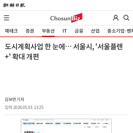
재테크
증권
부동산
IT
금융
산업
중소기업·벤
도시계획사업 한 눈에… 서울시, '서울플랜
+' 확대 개편
김보연 기자
입력
2026.05.03. 13:25