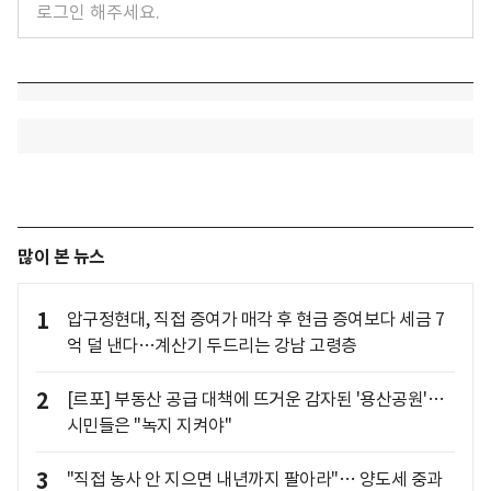
많이 본 뉴스
1
압구정현대, 직접 증여가 매각 후 현금 증여보다 세금 7
억 덜 낸다…계산기 두드리는 강남 고령층
2
[르포] 부동산 공급 대책에 뜨거운 감자된 '용산공원'…
시민들은 "녹지 지켜야"
3
"직접 농사 안 지으면 내년까지 팔아라"… 양도세 중과