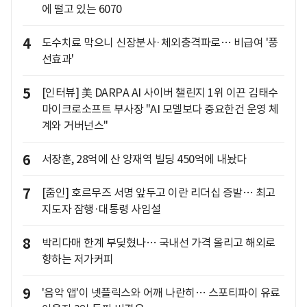
에 떨고 있는 6070
4
도수치료 막으니 신장분사·체외충격파로… 비급여 '풍
선효과'
5
[인터뷰] 美 DARPA AI 사이버 챌린지 1위 이끈 김태수
마이크로소프트 부사장 "AI 모델보다 중요한건 운영 체
계와 거버넌스"
6
서장훈, 28억에 산 양재역 빌딩 450억에 내놨다
7
[줌인] 호르무즈 서명 앞두고 이란 리더십 증발… 최고
지도자 잠행·대통령 사임설
8
박리다매 한계 부딪혔나… 국내선 가격 올리고 해외로
향하는 저가커피
9
'음악 앱'이 넷플릭스와 어깨 나란히… 스포티파이 유료