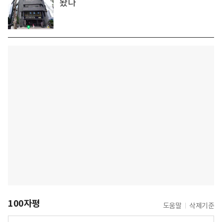
놨다
100자평
도움말
삭제기준