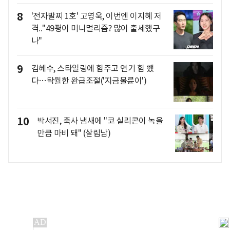
8
'전자발찌 1호' 고영욱, 이번엔 이지혜 저
격.."49평이 미니멀리즘? 많이 출세했구
나"
9
김혜수, 스타일링에 힘주고 연기 힘 뺐
다…탁월한 완급조절('지금불륜이')
10
박서진, 축사 냄새에 "코 실리콘이 녹을
만큼 마비 돼" (살림남)