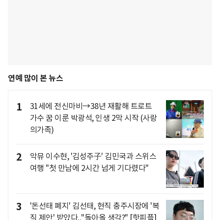
연예 많이 본 뉴스
1
31세에 전신마비→38년 재활해 트로트
가수 꿈 이룬 박광석, 인생 2막 시작 (사랑
의가족)
2
악뮤 이수현, '김성주子' 김민국과 스위스
여행 "첫 만남에 2시간 넘게 기다렸다"
3
'돈선태 폐지' 김선태, 현직 충주시장에 '복
직 제안' 받았다.."돌아올 생각?" [핫피플]