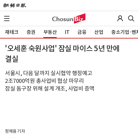
재테크
증권
부동산
IT
금융
산업
중소기업·벤
'오세훈 숙원사업' 잠실 마이스 5년 만에
결실
서울시, 다음 달까지 실시협약 행정예고
2조7000억원 총사업비 협상 마무리
잠실 돔구장 위해 설계 개조, 사업비 증액
정해용 기자