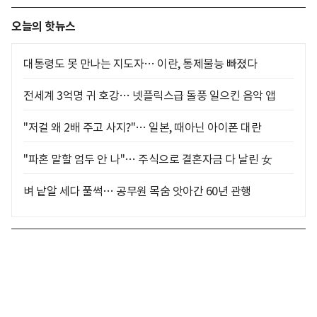
오늘의 핫뉴스
대통령도 못 만나는 지도자… 이란, 통제불능 빠졌다
전세계 3억명 귀 호강… 넷플릭스급 돌풍 일으킨 음악 앱
"저걸 왜 2배 주고 사지?"… 일본, 때아닌 아이폰 대란
"파혼 말할 엄두 안 나"… 주식으로 결혼자금 다 날린 女
벼 낱알 세다 풀썩… 공무원 목숨 앗아간 60년 관행