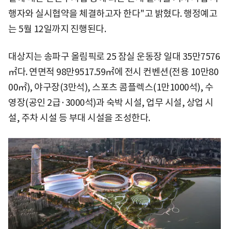
행자와 실시협약을 체결하고자 한다"고 밝혔다. 행정예고
는 5월 12일까지 진행된다.
대상지는 송파구 올림픽로 25 잠실 운동장 일대 35만7576
㎡다. 연면적 98만9517.59㎡에 전시 컨벤션(전용 10만80
00㎡), 야구장(3만석), 스포츠 콤플렉스(1만1000석), 수
영장(공인 2급·3000석)과 숙박 시설, 업무 시설, 상업 시
설, 주차 시설 등 부대 시설을 조성한다.