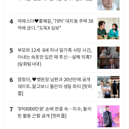
4
여에스더♥홍혜걸, '70억' 대치동 주택 38
억에 샀다.."도둑X 심보"
5
부모와 12세·8세 자녀 일가족 사망 사건,
아내는 속옷만 입은 채 투신…살해 의혹?
(실화탐사대)
6
염정아, ♥병원장 남편과 20년만에 공개
데이트..알고보니 둘만의 생일 파티 [핫피
플]
7
'8억8000만원' 손배 판결 속…지수, 필리
핀 활동 근황 공개 [핫피플]