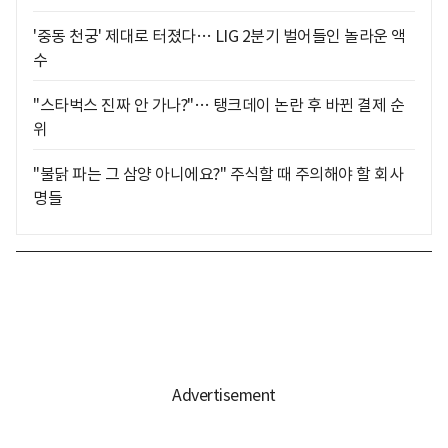
'중동 천궁' 제대로 터졌다… LIG 2분기 벌어들인 놀라운 액
수
"스타벅스 진짜 안 가나?"… 탱크데이 논란 후 바뀐 결제 순
위
"불닭 파는 그 삼양 아니에요?" 주식할 때 주의해야 할 회사
명들