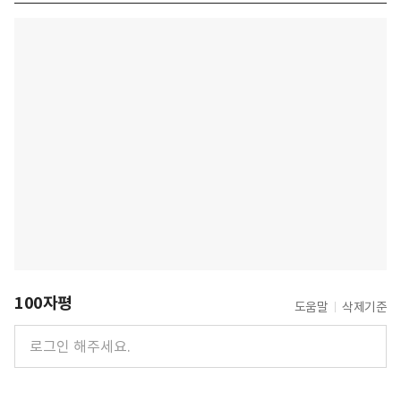
100자평
도움말
삭제기준