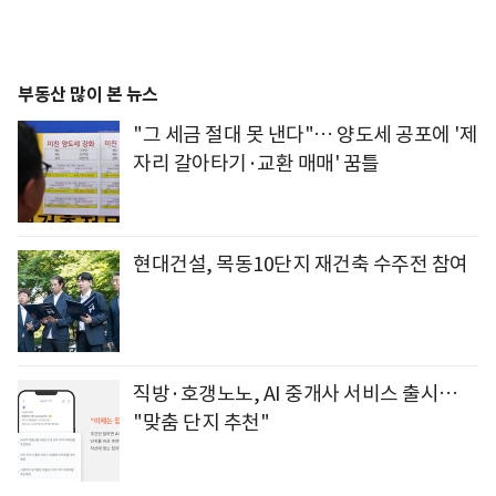
부동산 많이 본 뉴스
"그 세금 절대 못 낸다"… 양도세 공포에 '제
자리 갈아타기·교환 매매' 꿈틀
현대건설, 목동10단지 재건축 수주전 참여
직방·호갱노노, AI 중개사 서비스 출시…
"맞춤 단지 추천"