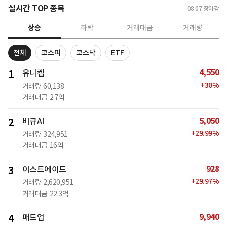
실시간 TOP 종목
08.07
장마감
상승
하락
거래대금
거래량
전체
코스피
코스닥
ETF
4,550
1
유니켐
+
30
%
거래량
60,138
거래대금
2.7억
5,050
2
비큐AI
+
29.99
%
거래량
324,951
거래대금
16억
928
3
이스트에이드
+
29.97
%
거래량
2,620,951
거래대금
22.3억
9,940
4
매드업