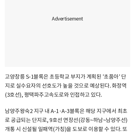
고양창릉 S-1블록은 초등학교 부지가 계획된 '초품아' 단
지로 실수요자의 선호도가 높을 것으로 예상된다. 화정역
(3호선), 평택파주고속도로와 인접하고 있다.
남양주왕숙2 지구 내 A-1·A-3블록은 해당 지구에서 최초
로 공급되는 단지로, 9호선 연장선(강동~하남~남양주선)
개통 시 신설될 일패역(가칭)을 도보로 이용할 수 있다. 또