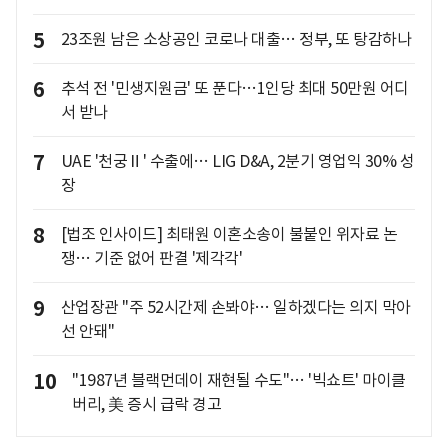
5
23조원 남은 소상공인 코로나 대출… 정부, 또 탕감하나
6
추석 전 '민생지원금' 또 푼다…1인당 최대 50만원 어디
서 받나
7
UAE '천궁Ⅱ' 수출에… LIG D&A, 2분기 영업익 30% 성
장
8
[법조 인사이드] 최태원 이혼소송이 불붙인 위자료 논
쟁… 기준 없어 판결 '제각각'
9
산업장관 "주 52시간제 손봐야… 일하겠다는 의지 막아
선 안돼"
10
"1987년 블랙먼데이 재현될 수도"… '빅쇼트' 마이클
버리, 美 증시 급락 경고