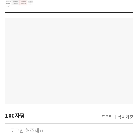
100자평
도움말
삭제기준