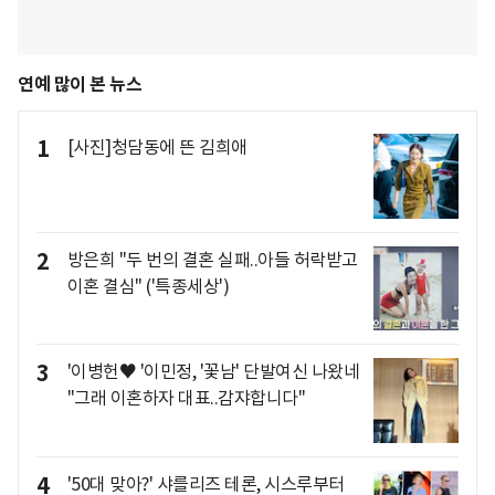
연예 많이 본 뉴스
1
[사진]청담동에 뜬 김희애
2
방은희 "두 번의 결혼 실패..아들 허락받고
이혼 결심" ('특종세상')
3
'이병헌♥ '이민정, '꽃남' 단발여신 나왔네
"그래 이혼하자 대표..감쟈합니다"
4
'50대 맞아?' 샤를리즈 테론, 시스루부터