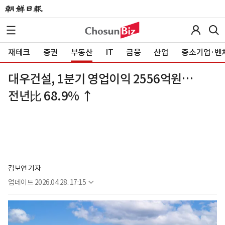
재테크
증권
부동산
IT
금융
산업
중소기업·벤
대우건설, 1분기 영업이익 2556억원…
전년比 68.9% ↑
김보연 기자
업데이트
2026.04.28. 17:15