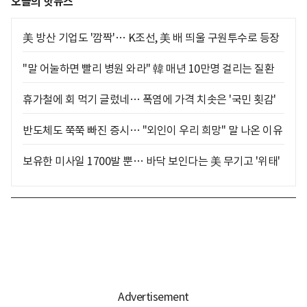
오늘의 핫뉴스
美 방산 기업도 '깜짝'… K조선, 美 배 띄울 구원투수로 등장
"말 어눌하면 빨리 병원 와라" 韓 매년 10만명 걸리는 질환
휴가철에 회 먹기 글렀네… 폭염에 가격 치솟은 '국민 횟감'
반도체도 쭉쭉 빠진 증시… "외인이 우리 희망" 말 나온 이유
보유한 미사일 1700발 뿐… 바닥 보인다는 美 무기고 '위태'