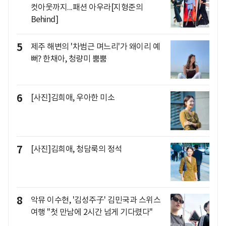
컷아웃까지...패션 아우라[지형준의
Behind]
5
제주 해변의 '차범근 며느리'가 왜이리 예
뻐? 한채아, 청량미 뿜뿜
6
[사진]김희애, 우아한 미소
7
[사진]김희애, 청담룩의 정석
8
악뮤 이수현, '김성주子' 김민국과 스위스
여행 "첫 만남에 2시간 넘게 기다렸다"