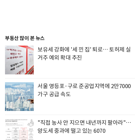
부동산 많이 본 뉴스
보유세 강화에 '세 낀 집' 퇴로… 토허제 실
거주 예외 확대 추진
서울 영등포·구로 준공업지역에 2만7000
가구 공급 속도
"직접 농사 안 지으면 내년까지 팔아라"…
양도세 중과에 떨고 있는 6070