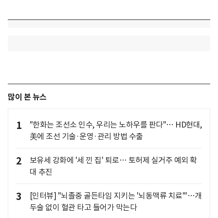
많이 본 뉴스
1
"한화는 조선소 인수, 우리는 노하우를 판다"… HD현대,
美에 조선 기술·운영·관리 방법 수출
2
보유세 강화에 '세 낀 집' 퇴로… 토허제 실거주 예외 확
대 추진
3
[인터뷰] "뇌졸중 골든타임 지키는 '뇌동맥류 치료'"…개
두술 없이 혈관 타고 들어가 막는다