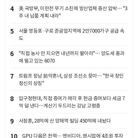
4
美 국방부, 이란전 무기 소진에 방산업체 증산 압박… "3
주 내 납품 계획 내라"
5
서울 영등포·구로 준공업지역에 2만7000가구 공급 속
도
6
"직접 농사 안 지으면 내년까지 팔아라"… 양도세 중과
에 떨고 있는 6070
7
트럼프 장남 前약혼녀, 삼성 조선소 찾아… "한국 장인
정신의 상징"
8
압구정현대, 직접 증여가 매각 후 현금 증여보다 세금 7
억 덜 낸다…계산기 두드리는 강남 고령층
9
서장훈, 28억에 산 양재역 빌딩 450억에 내놨다
10
GPU 다음은 전력… 엔비디아, 랜시엄에 4조원 투자