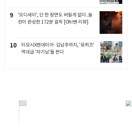
9
'오디세이', 단 한 장면도 버릴게 없다..놀
란이 완성한 172분 걸작 [Oh!쎈 리뷰]
10
티모시X젠데이아·김남주까지, '유퀴즈'
역대급 '자기님'들 뜬다
개인정보처리방침
앱설치(Android)