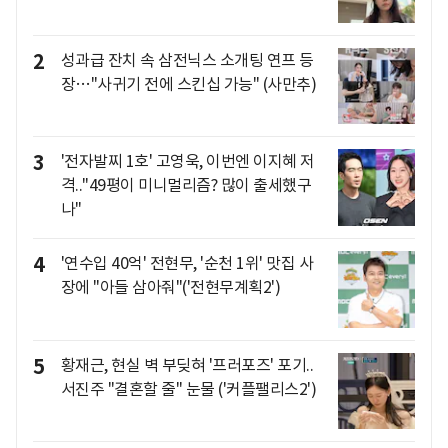
2
성과급 잔치 속 삼전닉스 소개팅 연프 등
장…"사귀기 전에 스킨십 가능" (사만추)
3
'전자발찌 1호' 고영욱, 이번엔 이지혜 저
격.."49평이 미니멀리즘? 많이 출세했구
나"
4
'연수입 40억' 전현무, '순천 1위' 맛집 사
장에 "아들 삼아줘"('전현무계획2')
5
황재근, 현실 벽 부딪혀 '프러포즈' 포기..
서진주 "결혼할 줄" 눈물 ('커플팰리스2')