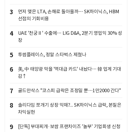
3
먼저 맺은 LTA, 손해로 돌아올까… SK하이닉스, HBM
선점의 기회비용
4
UAE '천궁Ⅱ' 수출에… LIG D&A, 2분기 영업익 30% 성
장
5
투썸플레이스, 정말 스타벅스 제쳤나
6
美, 中 태양광 막을 '역대급 카드' 내놨다… 韓 업계 기대
감↑
7
골드만삭스 "코스피 급락은 조정일 뿐…1만2000 간다"
8
솔리다임 쪼개기 상장 악재?... SK하이닉스 급락, 본질은
차익실현
9
[단독] 부대찌개·보쌈 프랜차이즈 '놀부' 기업회생 신청