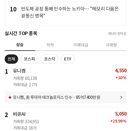
10
반도체 공장 통째 인수하는 노키아… "메모리 다음은
광통신 병목"
실시간 TOP 종목
08.06
장마감
상승
하락
거래대금
거래량
전체
코스피
코스닥
ETF
4,550
1
유니켐
+
30
%
거래량
60,138
거래대금
2.7억
유니켐, 美 루미아 테크놀로지스 인수…85억7400만원
5,050
2
비큐AI
+
29.99
%
거래량
324,951
거래대금
16억