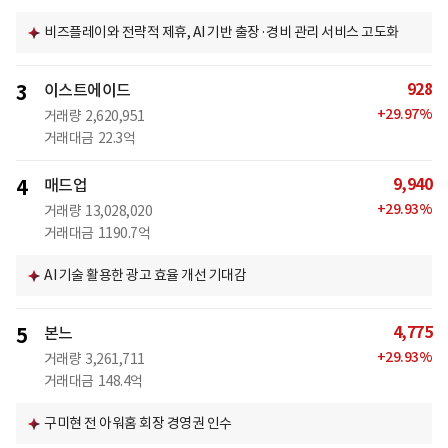
비즈플레이와 전략적 제휴, AI 기반 출장·경비 관리 서비스 고도화
928
3
이스트에이드
+
29.97
%
거래량
2,620,951
거래대금
22.3억
9,940
4
매드업
+
29.93
%
거래량
13,028,020
거래대금
1190.7억
AI 기술 활용한 광고 효율 개선 기대감
4,775
5
본느
+
29.93
%
거래량
3,261,711
거래대금
148.4억
구미현 전 아워홈 회장 경영권 인수