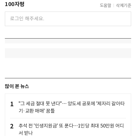
100자평
도움말
삭제기준
많이 본 뉴스
1
"그 세금 절대 못 낸다"… 양도세 공포에 '제자리 갈아타
기·교환 매매' 꿈틀
2
추석 전 '민생지원금' 또 푼다…1인당 최대 50만원 어디
서 받나