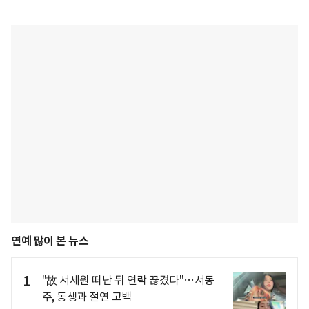
연예 많이 본 뉴스
1
"故 서세원 떠난 뒤 연락 끊겼다"…서동
주, 동생과 절연 고백