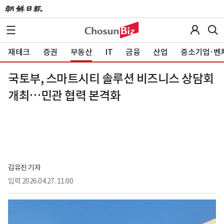
재테크
증권
부동산
IT
금융
산업
중소기업·벤
국토부, 스마트시티 솔루션 비즈니스 상담회
개최…민관 협력 본격화
김유진 기자
입력
2026.04.27. 11:00