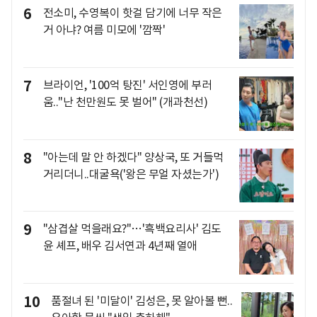
6
전소미, 수영복이 핫걸 담기에 너무 작은
거 아냐? 여름 미모에 '깜짝'
7
브라이언, '100억 탕진' 서인영에 부러
움.."난 천만원도 못 벌어" (개과천선)
8
"아는데 말 안 하겠다" 양상국, 또 거들먹
거리더니..대굴욕('왕은 무얼 자셨는가')
9
"삼겹살 먹을래요?"…'흑백요리사' 김도
윤 셰프, 배우 김서연과 4년째 열애
10
품절녀 된 '미달이' 김성은, 못 알아볼 뻔..