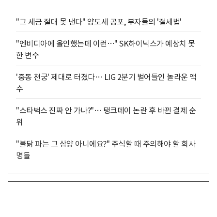
"그 세금 절대 못 낸다" 양도세 공포, 부자들의 '절세법'
"엔비디아에 올인했는데 이런…" SK하이닉스가 예상치 못
한 변수
'중동 천궁' 제대로 터졌다… LIG 2분기 벌어들인 놀라운 액
수
"스타벅스 진짜 안 가나?"… 탱크데이 논란 후 바뀐 결제 순
위
"불닭 파는 그 삼양 아니에요?" 주식할 때 주의해야 할 회사
명들