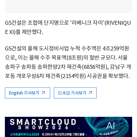
GS건설은 조합에 단지명으로 '리베니크 자이'(RIVENIQU
E XI)를 제안했다.
GS건설의 올해 도시정비사업 누적 수주액은 4조259억원
으로, 이는 올해 수주 목표액(8조원)의 절반 규모다. 서울
송파구 송파동 송파한양2차 재건축(6856억원), 강남구 개
포동 개포우성6차 재건축(2154억원) 시공권을 확보했다.
English 기사보기
日本語 기사보기