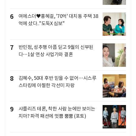
6
여에스더♥홍혜걸, '70억' 대치동 주택 38
억에 샀다.."도둑X 심보"
7
반민정, 성추행 아픔 딛고 9월의 신부된
다…1살 연상 사업가와 결혼
8
김혜수, 50대 후반 믿을 수 없어…시스루
스타킹에 아찔한 각선미 자랑
9
샤를리즈 테론, 착한 사람 눈에만 보이는
치마? 파격 패션에 멋쁨 뿜뿜 (포토)