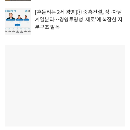
[흔들리는 2세 경영]① 중흥건설, 장·차남
계열분리…경영투명성 '제로'에 복잡한 지
분구조 발목