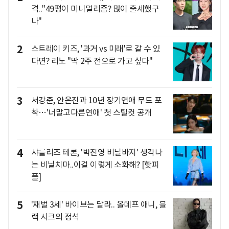
격.."49평이 미니멀리즘? 많이 출세했구
나"
2
스트레이 키즈, '과거 vs 미래'로 갈 수 있
다면? 리노 "딱 2주 전으로 가고 싶다"
3
서강준, 안은진과 10년 장기연애 무드 포
착…'너말고다른연애' 첫 스틸컷 공개
4
샤를리즈 테론, '박진영 비닐바지' 생각나
는 비닐치마..이걸 이렇게 소화해? [핫피
플]
5
'재벌 3세' 바이브는 달라.. 올데프 애니, 블
랙 시크의 정석