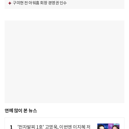
구미현 전 아워홈 회장 경영권 인수
연예 많이 본 뉴스
1
'전자발찌 1호' 고영욱, 이번엔 이지혜 저