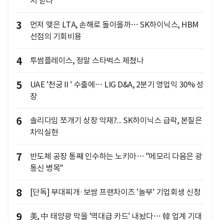
서 받나
3
먼저 맺은 LTA, 손해로 돌아올까… SK하이닉스, HBM
선점의 기회비용
4
투썸플레이스, 정말 스타벅스 제쳤나
5
UAE '천궁Ⅱ' 수출에… LIG D&A, 2분기 영업익 30% 성
장
6
솔리다임 쪼개기 상장 악재?... SK하이닉스 급락, 본질은
차익실현
7
반도체 공장 통째 인수하는 노키아… "메모리 다음은 광
통신 병목"
8
[단독] 부대찌개·보쌈 프랜차이즈 '놀부' 기업회생 신청
9
美, 中 태양광 막을 '역대급 카드' 내놨다… 韓 업계 기대