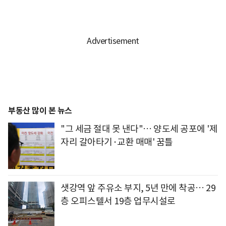
부동산 많이 본 뉴스
"그 세금 절대 못 낸다"… 양도세 공포에 '제
자리 갈아타기·교환 매매' 꿈틀
샛강역 앞 주유소 부지, 5년 만에 착공… 29
층 오피스텔서 19층 업무시설로