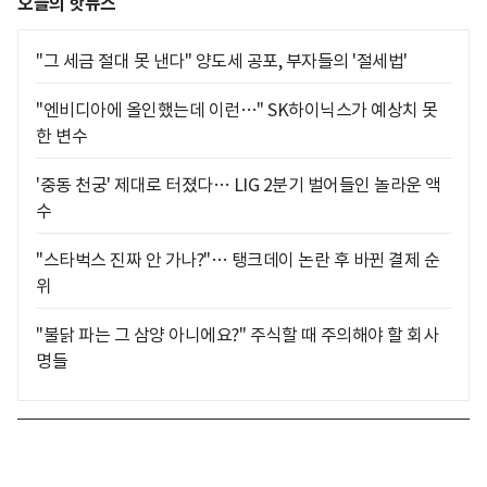
오늘의 핫뉴스
"그 세금 절대 못 낸다" 양도세 공포, 부자들의 '절세법'
"엔비디아에 올인했는데 이런…" SK하이닉스가 예상치 못
한 변수
'중동 천궁' 제대로 터졌다… LIG 2분기 벌어들인 놀라운 액
수
"스타벅스 진짜 안 가나?"… 탱크데이 논란 후 바뀐 결제 순
위
"불닭 파는 그 삼양 아니에요?" 주식할 때 주의해야 할 회사
명들