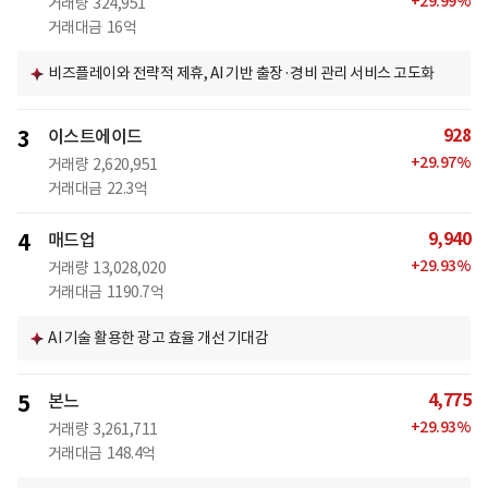
+
29.99
%
거래량
324,951
거래대금
16억
비즈플레이와 전략적 제휴, AI 기반 출장·경비 관리 서비스 고도화
928
3
이스트에이드
+
29.97
%
거래량
2,620,951
거래대금
22.3억
9,940
4
매드업
+
29.93
%
거래량
13,028,020
거래대금
1190.7억
AI 기술 활용한 광고 효율 개선 기대감
4,775
5
본느
+
29.93
%
거래량
3,261,711
거래대금
148.4억