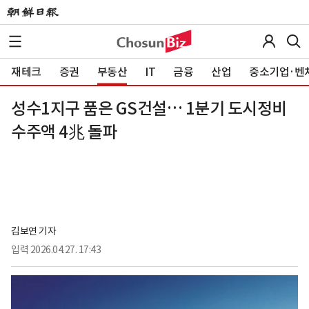
재테크
증권
부동산
IT
금융
산업
중소기업·벤
성수1지구 품은 GS건설… 1분기 도시정비
수주액 4兆 돌파
김보연 기자
입력
2026.04.27. 17:43