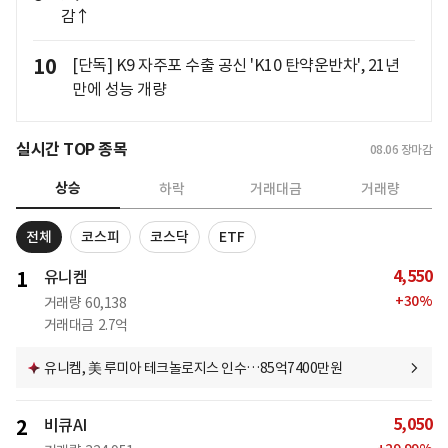
감↑
10
[단독] K9 자주포 수출 공신 'K10 탄약운반차', 21년
만에 성능 개량
실시간 TOP 종목
08.06
장마감
상승
하락
거래대금
거래량
전체
코스피
코스닥
ETF
4,550
1
유니켐
+
30
%
거래량
60,138
거래대금
2.7억
유니켐, 美 루미아 테크놀로지스 인수…85억7400만원
5,050
2
비큐AI