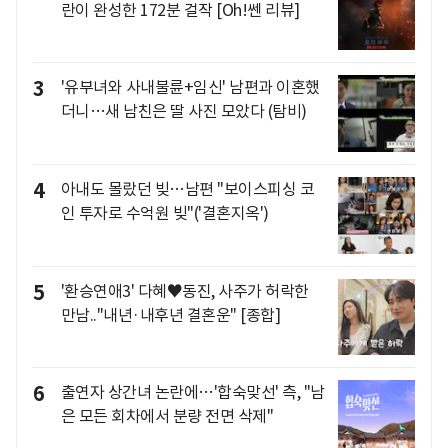
란이 완성한 172분 걸작 [Oh!쎈 리뷰]
3
'유부녀와 사내불륜+임신' 남편과 이혼했
더니…새 남친은 딸 사진 모았다 (탐비)
4
아내도 몰랐던 빚…남편 "보이스피싱 코
인 투자로 수억원 빚"('결혼지옥')
5
'환승연애3' 다혜♥동진, 사주가 허락한
만남.."내년·내후년 결혼운" [종합]
6
출연자 상간녀 논란에…'합숙맞선' 측, "남
은 모든 회차에서 분량 전면 삭제"