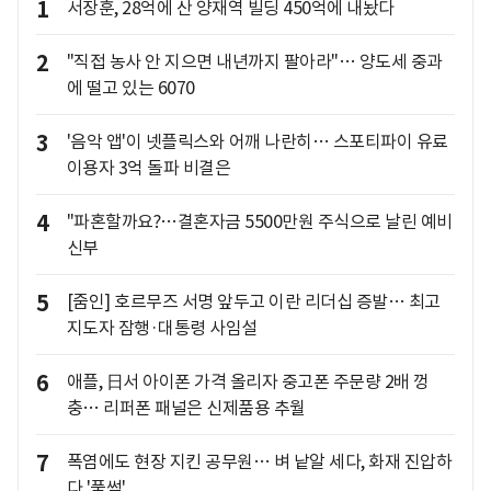
1
서장훈, 28억에 산 양재역 빌딩 450억에 내놨다
2
"직접 농사 안 지으면 내년까지 팔아라"… 양도세 중과
에 떨고 있는 6070
3
'음악 앱'이 넷플릭스와 어깨 나란히… 스포티파이 유료
이용자 3억 돌파 비결은
4
"파혼할까요?…결혼자금 5500만원 주식으로 날린 예비
신부
5
[줌인] 호르무즈 서명 앞두고 이란 리더십 증발… 최고
지도자 잠행·대통령 사임설
6
애플, 日서 아이폰 가격 올리자 중고폰 주문량 2배 껑
충… 리퍼폰 패널은 신제품용 추월
7
폭염에도 현장 지킨 공무원… 벼 낱알 세다, 화재 진압하
다 '풀썩'