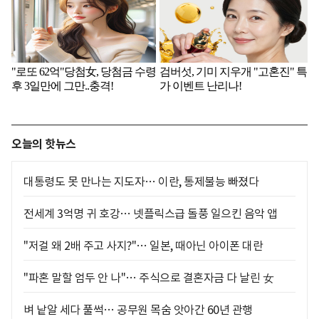
오늘의 핫뉴스
대통령도 못 만나는 지도자… 이란, 통제불능 빠졌다
전세계 3억명 귀 호강… 넷플릭스급 돌풍 일으킨 음악 앱
"저걸 왜 2배 주고 사지?"… 일본, 때아닌 아이폰 대란
"파혼 말할 엄두 안 나"… 주식으로 결혼자금 다 날린 女
벼 낱알 세다 풀썩… 공무원 목숨 앗아간 60년 관행