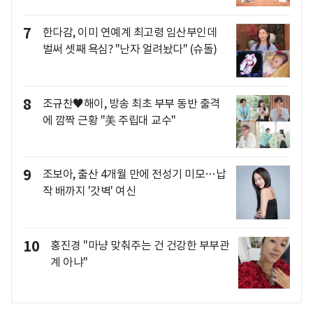
7
한다감, 이미 연예계 최고령 임산부인데
벌써 셋째 욕심? "난자 얼려놨다" (슈돌)
8
조규찬♥해이, 방송 최초 부부 동반 출격
에 깜짝 근황 "美 주립대 교수"
9
조보아, 출산 4개월 만에 전성기 미모…납
작 배까지 '갓벽' 여신
10
홍진경 "마냥 맞춰주는 건 건강한 부부관
계 아냐"