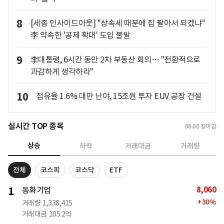
8
[세종 인사이드아웃] "상속세 때문에 집 팔아서 되겠냐"
李 약속한 '공제 확대' 도입 불발
9
李대통령, 6시간 동안 2차 부동산 회의… "전환적으로
과감하게 생각하라"
10
점유율 1.6% 대만 난야, 15조원 투자 EUV 공장 건설
실시간 TOP 종목
08.08
장마감
상승
하락
거래대금
거래량
전체
코스피
코스닥
ETF
8,060
1
동화기업
+
30
%
거래량
1,338,415
거래대금
105.2억