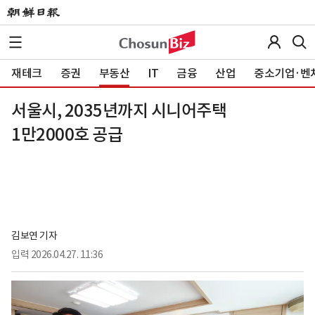
재테크
증권
부동산
IT
금융
산업
중소기업·벤
서울시, 2035년까지 시니어주택
1만2000호 공급
김보연 기자
입력
2026.04.27. 11:36