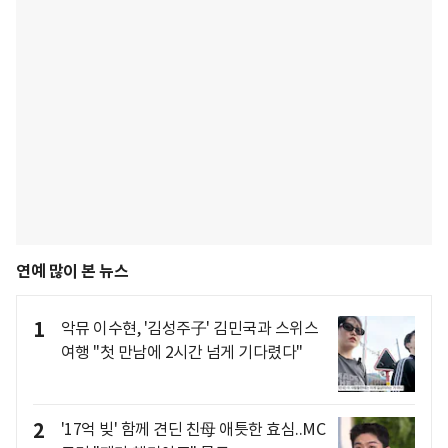
연예 많이 본 뉴스
1
악뮤 이수현, '김성주子' 김민국과 스위스
여행 "첫 만남에 2시간 넘게 기다렸다"
2
'17억 빚' 함께 견딘 친母 애틋한 효심..MC