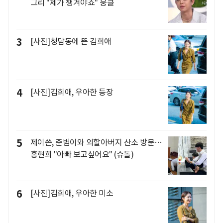
그리 "제가 챙겨야죠" 뭉클
3
[사진]청담동에 뜬 김희애
4
[사진]김희애, 우아한 등장
5
제이쓴, 준범이와 외할아버지 산소 방문…
홍현희 "아빠 보고싶어요" (슈돌)
6
[사진]김희애, 우아한 미소