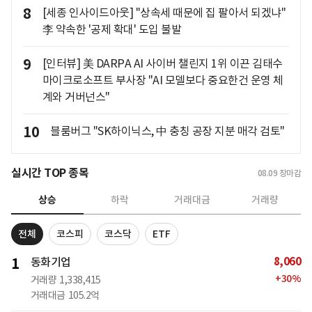
8
[세종 인사이드아웃] "상속세 때문에 집 팔아서 되겠냐"
李 약속한 '공제 확대' 도입 불발
9
[인터뷰] 美 DARPA AI 사이버 챌린지 1위 이끈 김태수
마이크로소프트 부사장 "AI 모델보다 중요한건 운영 체
계와 거버넌스"
10
블룸버그 "SK하이닉스, 中 충칭 공장 지분 매각 검토"
실시간 TOP 종목
08.09
장마감
상승
하락
거래대금
거래량
전체
코스피
코스닥
ETF
8,060
1
동화기업
+
30
%
거래량
1,338,415
거래대금
105.2억