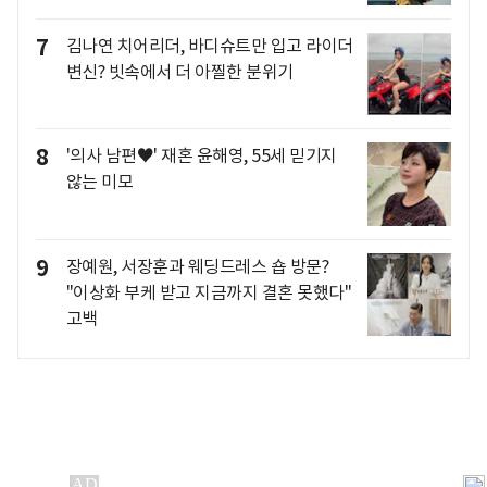
7
김나연 치어리더, 바디슈트만 입고 라이더
변신? 빗속에서 더 아찔한 분위기
8
'의사 남편♥' 재혼 윤해영, 55세 믿기지
않는 미모
9
장예원, 서장훈과 웨딩드레스 숍 방문?
"이상화 부케 받고 지금까지 결혼 못했다"
고백