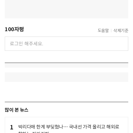
100자평
도움말
삭제기준
많이 본 뉴스
1
박리다매 한계 부딪혔나… 국내선 가격 올리고 해외로