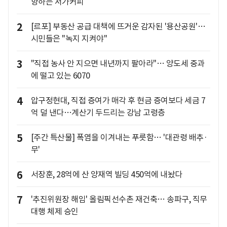
향하는 저가커피
2
[르포] 부동산 공급 대책에 뜨거운 감자된 '용산공원'…
시민들은 "녹지 지켜야"
3
"직접 농사 안 지으면 내년까지 팔아라"… 양도세 중과
에 떨고 있는 6070
4
압구정현대, 직접 증여가 매각 후 현금 증여보다 세금 7
억 덜 낸다…계산기 두드리는 강남 고령층
5
[주간 특산물] 폭염을 이겨내는 푸릇함… '대관령 배추·
무'
6
서장훈, 28억에 산 양재역 빌딩 450억에 내놨다
7
'추진위원장 해임' 올림픽선수촌 재건축… 송파구, 직무
대행 체제 승인