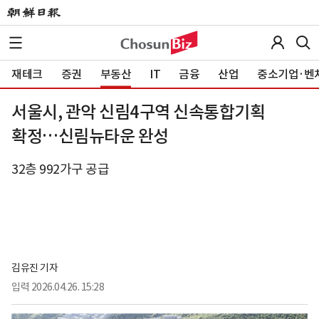
재테크
증권
부동산
IT
금융
산업
중소기업·벤
서울시, 관악 신림4구역 신속통합기획
확정…신림뉴타운 완성
32층 992가구 공급
김유진 기자
입력
2026.04.26. 15:28