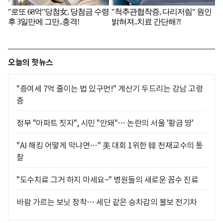
오늘의 핫뉴스
"증여세 7억 줄이는 법 있구먼!" 계산기 두드리는 강남 고령
층
정부 "아파트 짓자", 시민 "안돼"… 논란의 서울 '황금 땅'
"AI 해킹 어떻게 막냐면…" 美 대회 1위한 韓 천재교수의 통
찰
"도수치료 그거 하지 마세요~" 병원들의 새로운 꼼수 진료
바람 가르는 보닛 장착… 세단 같은 승차감의 볼보 전기차