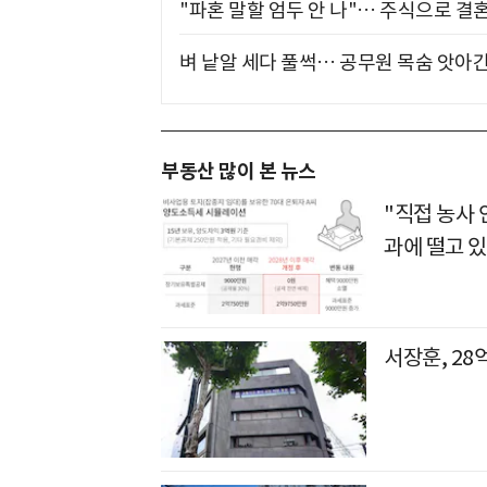
"파혼 말할 엄두 안 나"… 주식으로 결
벼 낱알 세다 풀썩… 공무원 목숨 앗아간
부동산 많이 본 뉴스
"직접 농사
과에 떨고 있
서장훈, 28