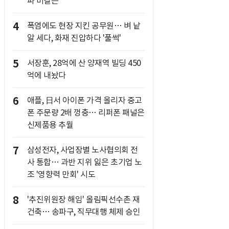
파 비결은
4
폭염에도 현장 지킨 공무원… 벼 낱
알 세다, 화재 진압하다 '풀썩'
5
서장훈, 28억에 산 양재역 빌딩 450
억에 내놨다
6
애플, 日서 아이폰 가격 올리자 중고
폰 주문량 2배 껑충… 리퍼폰 패널은
신제품용 추월
7
삼성전자, 사업장별 노사협의회 전
사 통합… 과반 지위 잃은 초기업 노
조 '영향력 만회' 시도
8
'추진위원장 해임' 올림픽선수촌 재
건축… 송파구, 직무대행 체제 승인