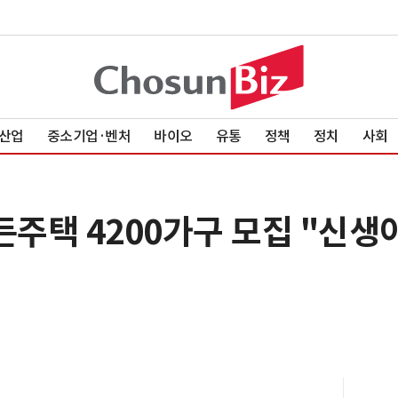
산업
중소기업·벤처
바이오
유통
정책
정치
사회
든주택 4200가구 모집 "신