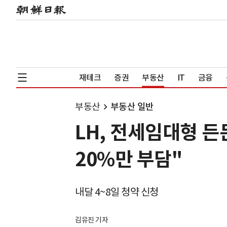
재테크
증권
부동산
IT
금융
부동산
부동산 일반
LH, 전세임대형 든
20%만 부담"
내달 4~8일 청약 신청
김유진 기자