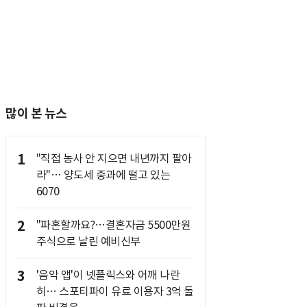
많이 본 뉴스
1
"직접 농사 안 지으면 내년까지 팔아
라"… 양도세 중과에 떨고 있는
6070
2
"파혼할까요?…결혼자금 5500만원
주식으로 날린 예비신부
3
'음악 앱'이 넷플릭스와 어깨 나란
히… 스포티파이 유료 이용자 3억 돌