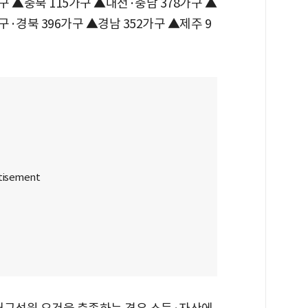
구 ▲충북 115가구 ▲대전·충남 378가구 ▲
구·경북 396가구 ▲경남 352가구 ▲제주 9