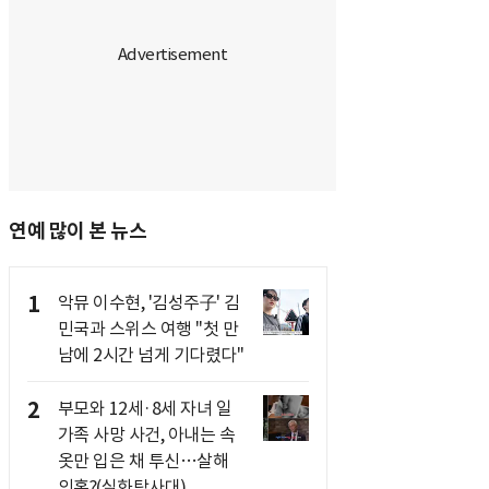
연예 많이 본 뉴스
1
악뮤 이수현, '김성주子' 김
민국과 스위스 여행 "첫 만
남에 2시간 넘게 기다렸다"
2
부모와 12세·8세 자녀 일
가족 사망 사건, 아내는 속
옷만 입은 채 투신…살해
의혹?(실화탐사대)