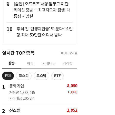
9
[줌인] 호르무즈 서명 앞두고 이란
리더십 증발… 최고지도자 잠행·대
통령 사임설
10
추석 전 '민생지원금' 또 푼다…1인
당 최대 50만원 어디서 받나
실시간 TOP 종목
08.08
장마감
상승
하락
거래대금
거래량
전체
코스피
코스닥
ETF
8,060
1
동화기업
+
30
%
거래량
1,338,415
거래대금
105.2억
1,852
2
신스틸