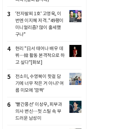
3
'전자발찌 1호' 고영욱, 이
번엔 이지혜 저격.."49평이
미니멀리즘? 많이 출세했
구나"
4
현리 "日서 태어나 배우 데
뷔…韓 활동 본격적으로 하
고 싶다"[화보]
5
전소미, 수영복이 핫걸 담
기에 너무 작은 거 아냐? 여
름 미모에 '깜짝'
6
'빨간풍선' 이상우, 피부과
의사 변신…첫 스틸 속 부
드러운 남성미