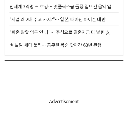
전세계 3억명 귀 호강… 넷플릭스급 돌풍 일으킨 음악 앱
"저걸 왜 2배 주고 사지?"… 일본, 때아닌 아이폰 대란
"파혼 말할 엄두 안 나"… 주식으로 결혼자금 다 날린 女
벼 낱알 세다 풀썩… 공무원 목숨 앗아간 60년 관행