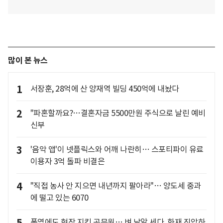
많이 본 뉴스
1
서장훈, 28억에 산 양재역 빌딩 450억에 내놨다
2
"파혼할까요?…결혼자금 5500만원 주식으로 날린 예비
신부
3
'음악 앱'이 넷플릭스와 어깨 나란히… 스포티파이 유료
이용자 3억 돌파 비결은
4
"직접 농사 안 지으면 내년까지 팔아라"… 양도세 중과
에 떨고 있는 6070
폭염에도 현장 지킨 공무원… 벼 낱알 세다, 화재 진압하