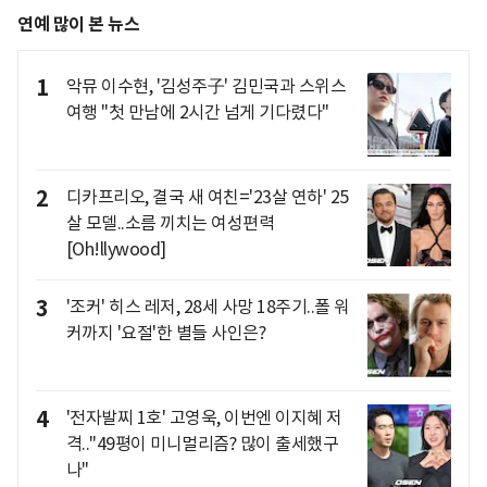
연예 많이 본 뉴스
1
악뮤 이수현, '김성주子' 김민국과 스위스
여행 "첫 만남에 2시간 넘게 기다렸다"
2
디카프리오, 결국 새 여친='23살 연하' 25
살 모델..소름 끼치는 여성편력
[Oh!llywood]
3
'조커' 히스 레저, 28세 사망 18주기..폴 워
커까지 '요절'한 별들 사인은?
4
'전자발찌 1호' 고영욱, 이번엔 이지혜 저
격.."49평이 미니멀리즘? 많이 출세했구
나"