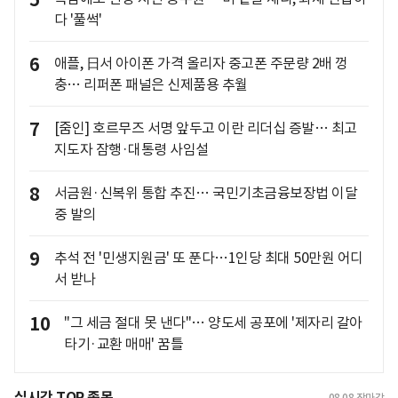
5
다 '풀썩'
6
애플, 日서 아이폰 가격 올리자 중고폰 주문량 2배 껑
충… 리퍼폰 패널은 신제품용 추월
7
[줌인] 호르무즈 서명 앞두고 이란 리더십 증발… 최고
지도자 잠행·대통령 사임설
8
서금원·신복위 통합 추진… 국민기초금융보장법 이달
중 발의
9
추석 전 '민생지원금' 또 푼다…1인당 최대 50만원 어디
서 받나
10
"그 세금 절대 못 낸다"… 양도세 공포에 '제자리 갈아
타기·교환 매매' 꿈틀
실시간 TOP 종목
08.08
장마감