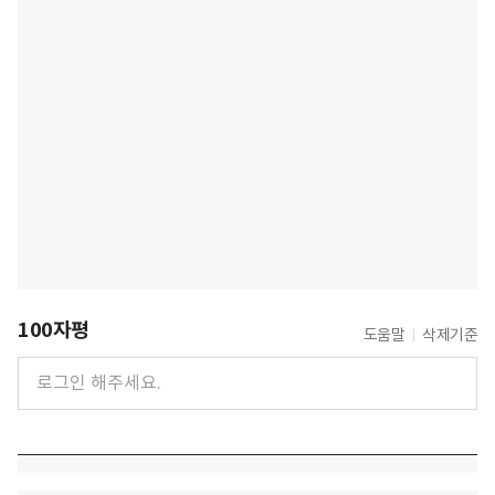
100자평
도움말
삭제기준