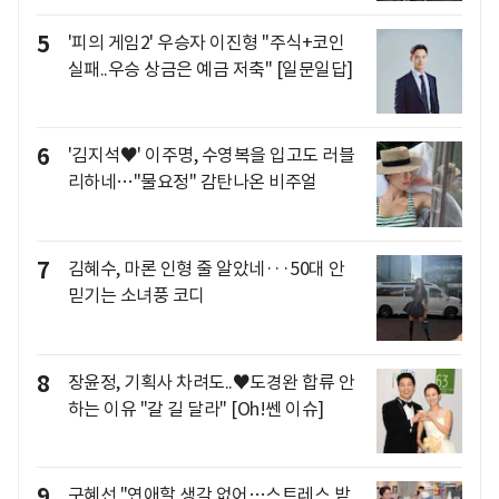
5
'피의 게임2' 우승자 이진형 "주식+코인
실패..우승 상금은 예금 저축" [일문일답]
6
'김지석♥' 이주명, 수영복을 입고도 러블
리하네…"물요정" 감탄나온 비주얼
7
김혜수, 마론 인형 줄 알았네···50대 안
믿기는 소녀풍 코디
8
장윤정, 기획사 차려도..♥도경완 합류 안
하는 이유 "갈 길 달라" [Oh!쎈 이슈]
9
구혜선 "연애할 생각 없어…스트레스 받