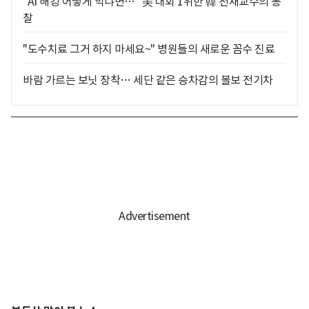
"AI 해킹 어떻게 막냐면…" 美 대회 1위한 韓 천재교수의 통
찰
"도수치료 그거 하지 마세요~" 병원들의 새로운 꼼수 진료
바람 가르는 보닛 장착… 세단 같은 승차감의 볼보 전기차