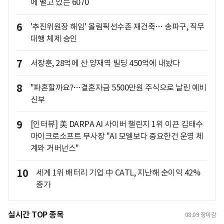
에 떨고 있는 6070
6
'추진위원장 해임' 올림픽선수촌 재건축… 송파구, 직무
대행 체제 승인
7
서장훈, 28억에 산 양재역 빌딩 450억에 내놨다
8
"파혼할까요?…결혼자금 5500만원 주식으로 날린 예비
신부
9
[인터뷰] 美 DARPA AI 사이버 챌린지 1위 이끈 김태수
마이크로소프트 부사장 "AI 모델보다 중요한건 운영 체
계와 거버넌스"
10
세계 1위 배터리 기업 中 CATL, 지난해 순이익 42%
증가
실시간 TOP 종목
08.09
장마감