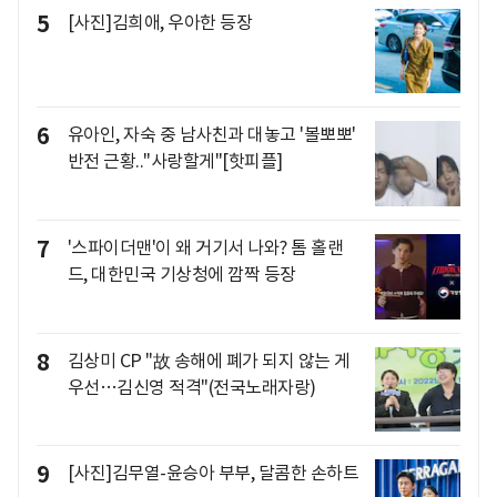
5
[사진]김희애, 우아한 등장
6
유아인, 자숙 중 남사친과 대놓고 '볼뽀뽀'
반전 근황.."사랑할게"[핫피플]
7
'스파이더맨'이 왜 거기서 나와? 톰 홀랜
드, 대한민국 기상청에 깜짝 등장
8
김상미 CP "故 송해에 폐가 되지 않는 게
우선…김신영 적격"(전국노래자랑)
9
[사진]김무열-윤승아 부부, 달콤한 손하트