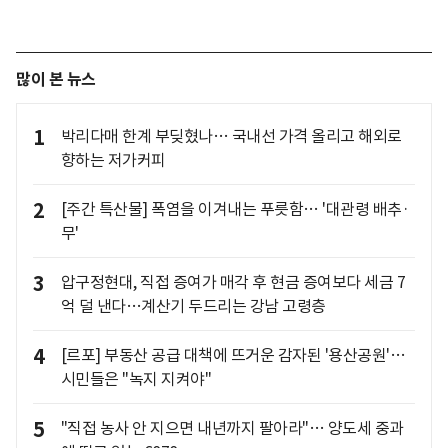
많이 본 뉴스
1
박리다매 한계 부딪혔나… 국내선 가격 올리고 해외로
향하는 저가커피
2
[주간 특산물] 폭염을 이겨내는 푸릇함… '대관령 배추·
무'
3
압구정현대, 직접 증여가 매각 후 현금 증여보다 세금 7
억 덜 낸다…계산기 두드리는 강남 고령층
4
[르포] 부동산 공급 대책에 뜨거운 감자된 '용산공원'…
시민들은 "녹지 지켜야"
5
"직접 농사 안 지으면 내년까지 팔아라"… 양도세 중과