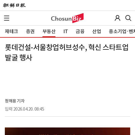
재테크
증권
부동산
IT
금융
산업
중소기업·벤
롯데건설-서울창업허브성수, 혁신 스타트업
발굴 행사
정해용 기자
입력
2026.04.20. 08:45