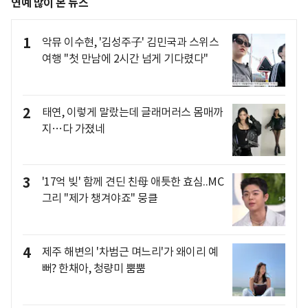
연예 많이 본 뉴스
1
악뮤 이수현, '김성주子' 김민국과 스위스
여행 "첫 만남에 2시간 넘게 기다렸다"
2
태연, 이렇게 말랐는데 글래머러스 몸매까
지…다 가졌네
3
'17억 빚' 함께 견딘 친母 애틋한 효심..MC
그리 "제가 챙겨야죠" 뭉클
4
제주 해변의 '차범근 며느리'가 왜이리 예
뻐? 한채아, 청량미 뿜뿜