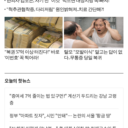
오늘의 핫뉴스
"증여세 7억 줄이는 법 있구먼!" 계산기 두드리는 강남 고령
층
정부 "아파트 짓자", 시민 "안돼"… 논란의 서울 '황금 땅'