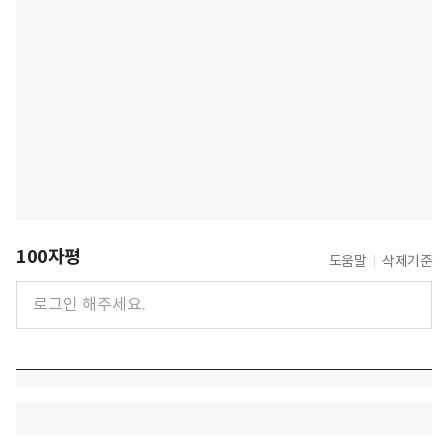
100자평
도움말
삭제기준