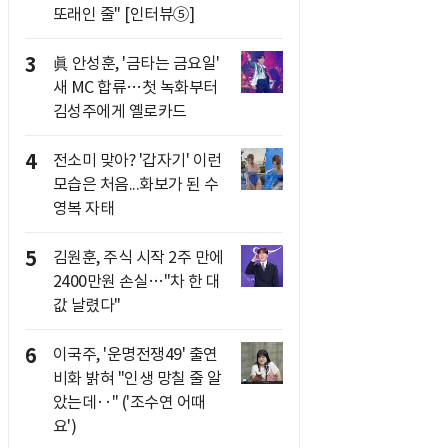
또래인 줄" [인터뷰⑤]
3
眞 안성훈, '금타는 금요일'
새 MC 합류…첫 녹화부터
김성주에게 옐로카드
4
전소미 맞아? '갑자기' 이런
모습은 처음...화보가 된 수
영복 자태
5
김원훈, 주식 시작 2주 만에
2400만원 손실…"차 한 대
값 날렸다"
6
이국주, '운명전쟁49' 출연
비화 밝혀 "인생 망칠 줄 알
았는데‥" ('조수연 어때
요')