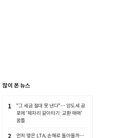
많이 본 뉴스
1
"그 세금 절대 못 낸다"… 양도세 공
포에 '제자리 갈아타기·교환 매매'
꿈틀
2
먼저 맺은 LTA, 손해로 돌아올까…