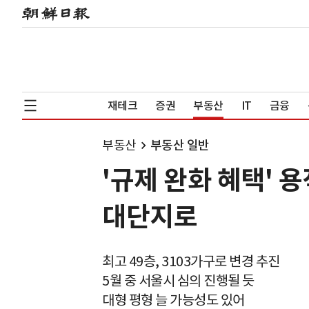
재테크
증권
부동산
IT
금융
부동산
부동산 일반
'규제 완화 혜택' 
대단지로
최고 49층, 3103가구로 변경 추진
5월 중 서울시 심의 진행될 듯
대형 평형 늘 가능성도 있어