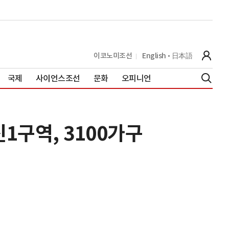
이코노미조선
English
日本語
국제
사이언스조선
문화
오피니언
1구역, 3100가구