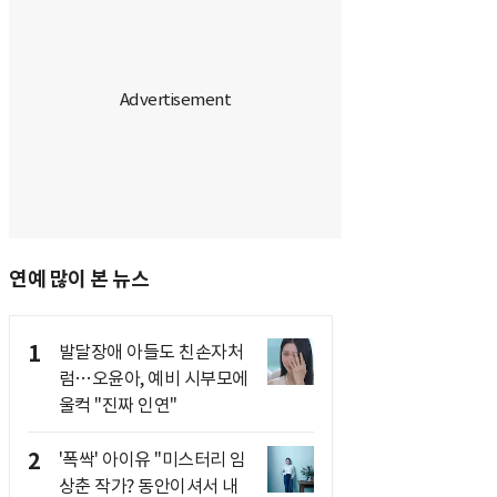
연예 많이 본 뉴스
1
발달장애 아들도 친손자처
럼…오윤아, 예비 시부모에
울컥 "진짜 인연"
2
'폭싹' 아이유 "미스터리 임
상춘 작가? 동안이셔서 내