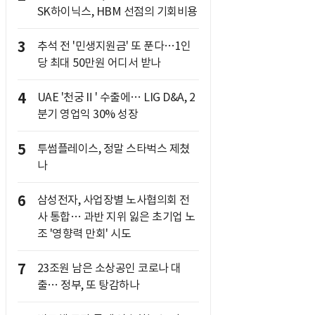
SK하이닉스, HBM 선점의 기회비용
3
추석 전 '민생지원금' 또 푼다…1인
당 최대 50만원 어디서 받나
4
UAE '천궁Ⅱ' 수출에… LIG D&A, 2
분기 영업익 30% 성장
5
투썸플레이스, 정말 스타벅스 제쳤
나
6
삼성전자, 사업장별 노사협의회 전
사 통합… 과반 지위 잃은 초기업 노
조 '영향력 만회' 시도
7
23조원 남은 소상공인 코로나 대
출… 정부, 또 탕감하나