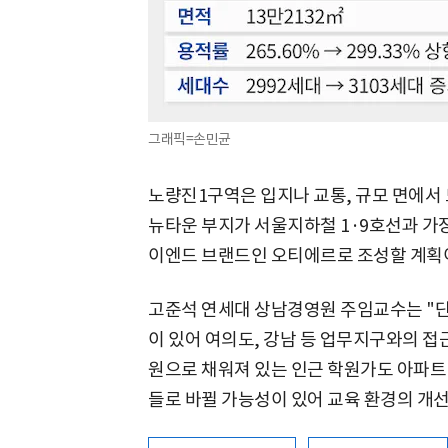
그래픽=손민균
노량진1구역은 입지나 교통, 규모 면에서
뉴타운 부지가 서울지하철 1·9호선과 가장
이엔드 브랜드인 오티에르로 조성할 계획
고준석 연세대 상남경영원 주임교수는 "단
이 있어 여의도, 강남 등 업무지구와의 접
원으로 채워져 있는 인근 학원가도 아파트
들로 바뀔 가능성이 있어 교육 환경의 개선