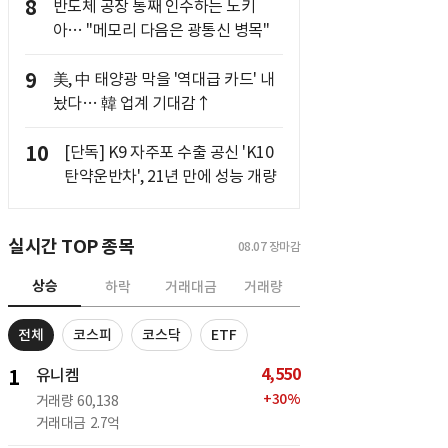
8
반도체 공장 통째 인수하는 노키
아… "메모리 다음은 광통신 병목"
9
美, 中 태양광 막을 '역대급 카드' 내
놨다… 韓 업계 기대감↑
10
[단독] K9 자주포 수출 공신 'K10
탄약운반차', 21년 만에 성능 개량
실시간 TOP 종목
08.07
장마감
상승
하락
거래대금
거래량
전체
코스피
코스닥
ETF
4,550
1
유니켐
+
30
%
거래량
60,138
거래대금
2.7억