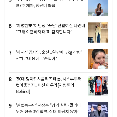
뻐? 한채아, 청량미 뿜뿜
6
'이병헌♥ '이민정, '꽃남' 단발여신 나왔네
"그래 이혼하자 대표..감쟈합니다"
7
'하시4' 김지영, 출산 5일만에 '7kg 감량'
깜짝.."내 몸에 무슨일이"
8
'50대 맞아?' 샤를리즈 테론, 시스루부터
컷아웃까지...패션 아우라[지형준의
Behind]
9
'열혈농구단' 서장훈 "경기 실력·퀄리티
위해 선출 3명 합류..상대 마땅치 않아"