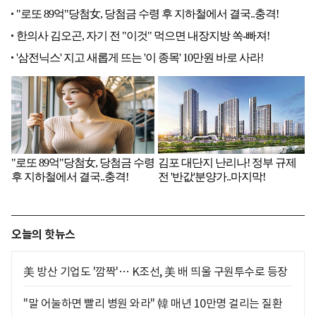
오늘의 핫뉴스
美 방산 기업도 '깜짝'… K조선, 美 배 띄울 구원투수로 등장
"말 어눌하면 빨리 병원 와라" 韓 매년 10만명 걸리는 질환