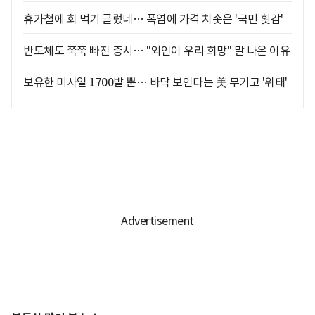
휴가철에 회 먹기 글렀네… 폭염에 가격 치솟은 '국민 횟감'
반도체도 쭉쭉 빠진 증시… "외인이 우리 희망" 말 나온 이유
보유한 미사일 1700발 뿐… 바닥 보인다는 美 무기고 '위태'