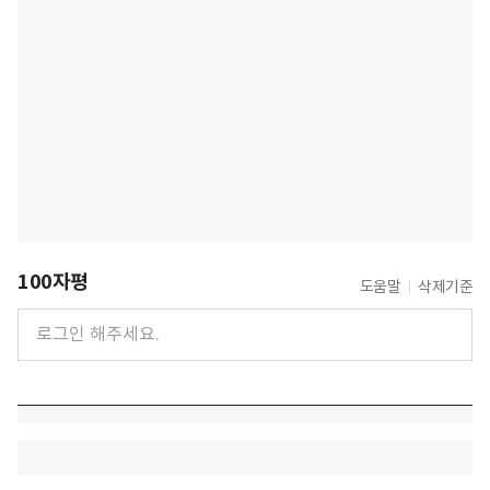
100자평
도움말
삭제기준