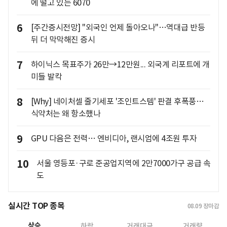
에 떨고 있는 6070
6
[주간증시전망] "외국인 언제 돌아오나"…역대급 반등
뒤 더 막막해진 증시
7
하이닉스 목표주가 26만→12만원... 외국계 리포트에 개
미들 발칵
8
[Why] 네이처셀 줄기세포 '조인트스템' 판결 후폭풍…
식약처는 왜 항소했나
9
GPU 다음은 전력… 엔비디아, 랜시엄에 4조원 투자
10
서울 영등포·구로 준공업지역에 2만7000가구 공급 속
도
실시간 TOP 종목
08.09
장마감
상승
하락
거래대금
거래량