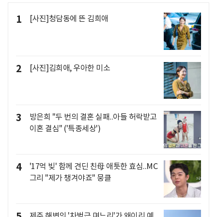
1
[사진]청담동에 뜬 김희애
2
[사진]김희애, 우아한 미소
3
방은희 "두 번의 결혼 실패..아들 허락받고
이혼 결심" ('특종세상')
4
'17억 빚' 함께 견딘 친母 애틋한 효심..MC
그리 "제가 챙겨야죠" 뭉클
5
제주 해변의 '차범근 며느리'가 왜이리 예