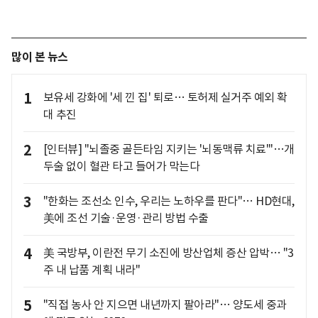
많이 본 뉴스
1
보유세 강화에 '세 낀 집' 퇴로… 토허제 실거주 예외 확
대 추진
2
[인터뷰] "뇌졸중 골든타임 지키는 '뇌동맥류 치료'"…개
두술 없이 혈관 타고 들어가 막는다
3
"한화는 조선소 인수, 우리는 노하우를 판다"… HD현대,
美에 조선 기술·운영·관리 방법 수출
4
美 국방부, 이란전 무기 소진에 방산업체 증산 압박… "3
주 내 납품 계획 내라"
5
"직접 농사 안 지으면 내년까지 팔아라"… 양도세 중과