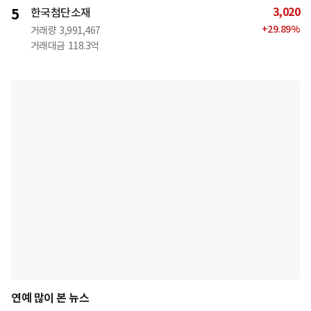
3,020
5
한국첨단소재
+
29.89
%
거래량
3,991,467
거래대금
118.3억
연예 많이 본 뉴스