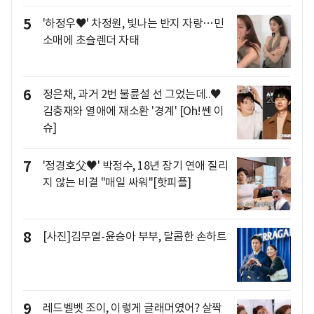
5
'하정우♥' 차정원, 빛나는 반지 자랑…민
소매에 초슬렌더 자태
6
정은채, 과거 2번 불륜설 선 그었는데..♥
김충재와 열애에 재소환 '경계' [Oh!쎈 이
슈]
7
'정경호父♥' 박정수, 18년 장기 연애 질리
지 않는 비결 "매일 싸워"[핫피플]
8
[사진]김무열-윤승아 부부, 달콤한 손하트
9
레드벨벳 조이, 이렇게 글래머였어? 살짝