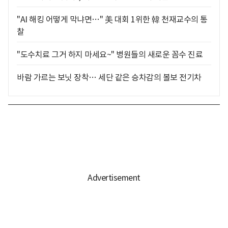
"AI 해킹 어떻게 막냐면…" 美 대회 1위한 韓 천재교수의 통
찰
"도수치료 그거 하지 마세요~" 병원들의 새로운 꼼수 진료
바람 가르는 보닛 장착… 세단 같은 승차감의 볼보 전기차