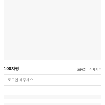
100자평
도움말
삭제기준