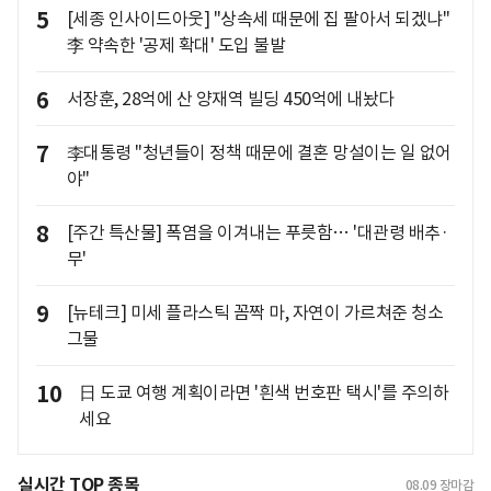
5
[세종 인사이드아웃] "상속세 때문에 집 팔아서 되겠냐"
李 약속한 '공제 확대' 도입 불발
6
서장훈, 28억에 산 양재역 빌딩 450억에 내놨다
7
李대통령 "청년들이 정책 때문에 결혼 망설이는 일 없어
야"
8
[주간 특산물] 폭염을 이겨내는 푸릇함… '대관령 배추·
무'
9
[뉴테크] 미세 플라스틱 꼼짝 마, 자연이 가르쳐준 청소
그물
10
日 도쿄 여행 계획이라면 '흰색 번호판 택시'를 주의하
세요
실시간 TOP 종목
08.09
장마감