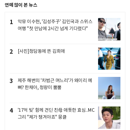
연예 많이 본 뉴스
1
악뮤 이수현, '김성주子' 김민국과 스위스
여행 "첫 만남에 2시간 넘게 기다렸다"
2
[사진]청담동에 뜬 김희애
3
제주 해변의 '차범근 며느리'가 왜이리 예
뻐? 한채아, 청량미 뿜뿜
4
'17억 빚' 함께 견딘 친母 애틋한 효심..MC
그리 "제가 챙겨야죠" 뭉클