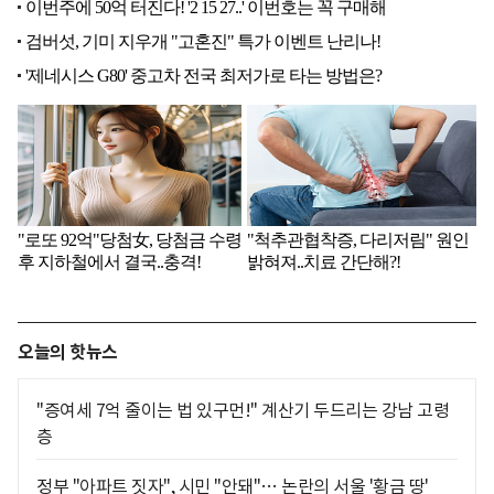
오늘의 핫뉴스
"증여세 7억 줄이는 법 있구먼!" 계산기 두드리는 강남 고령
층
정부 "아파트 짓자", 시민 "안돼"… 논란의 서울 '황금 땅'