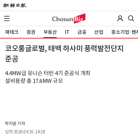
재테크
증권
부동산
IT
금융
산업
중소기업·벤
코오롱글로벌, 태백 하사미 풍력발전단지
준공
4.4MW급 유니슨 터빈 4기 준공식 개최
설비용량 총 17.6MW 규모
박지윤 기자
입력
2026.04.16. 14:28