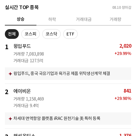
실시간 TOP 종목
08.10
장마감
상승
하락
거래대금
거래량
전체
코스피
코스닥
ETF
2,020
1
윙입푸드
+
29.99
%
거래량
7,083,898
거래대금
127.5억
윙입푸드, 중국 국유기업과 육가공 제품 위탁생산계약 체결
841
2
에이비온
+
29.98
%
거래량
1,158,469
거래대금
9.4억
차세대 면역항암 플랫폼 iRAC 원천기술 美 특허 등록
1,376