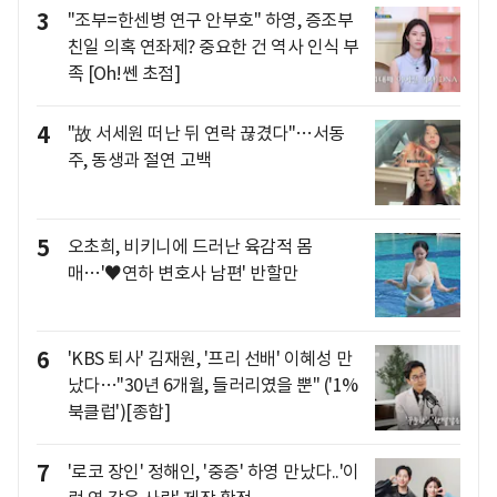
3
"조부=한센병 연구 안부호" 하영, 증조부
친일 의혹 연좌제? 중요한 건 역사 인식 부
족 [Oh!쎈 초점]
4
"故 서세원 떠난 뒤 연락 끊겼다"…서동
주, 동생과 절연 고백
5
오초희, 비키니에 드러난 육감적 몸
매…'♥연하 변호사 남편' 반할만
6
'KBS 퇴사' 김재원, '프리 선배' 이혜성 만
났다…"30년 6개월, 들러리였을 뿐" ('1%
북클럽')[종합]
7
'로코 장인' 정해인, '중증' 하영 만났다..'이