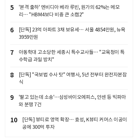
5
'본격 출하' 엔비디아 베라 루빈, 원가의 62%는 메모
리… "HBM4보다 비중 큰 소캠2"
6
[단독] 23억 아파트 3채 보유세… 서울 4854만원, 뉴욕
3959만원
7
아동학대 고소당한 세종시 특수교사들… "교육청이 특
수학급 과밀 방치"
8
[단독] "국보법 수사 탓" 여행사, 5년 전부터 완전자본잠
식
9
'팔고 있는데 소송'…삼성바이오에피스, 얀센 등 빅파마
와 분쟁 7건
10
[단독] 뷰티로 영역 확장… 효성, K뷰티 커머스 이공이
공에 300억 투자