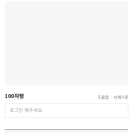
100자평
도움말
삭제기준