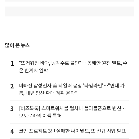
많이 본 뉴스
1
"뜨거워진 바다, 냉각수로 불안"… 동해안 원전 벨트, 수
온 한계치 임박
2
바빠진 삼성전자 美 테일러 공장 '타임라인'…"연내 가
동, 내년 양산 확대 계획 윤곽"
3
[비즈톡톡] 스마트워치를 펼치니 폴더블폰으로 변신…
모토로라의 이색 특허
4
코인 프로젝트 3번 실패한 싸이월드, 또 신규 사업 발표