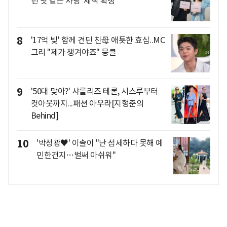
런 엿 같은 사랑' 제작 확정
8
'17억 빚' 함께 견딘 친母 애틋한 효심..MC
그리 "제가 챙겨야죠" 뭉클
9
'50대 맞아?' 샤를리즈 테론, 시스루부터
컷아웃까지...패션 아우라[지형준의
Behind]
10
'박성광♥' 이솔이 "난 섬세하다 못해 예
민한건지…벌써 아쉬워"