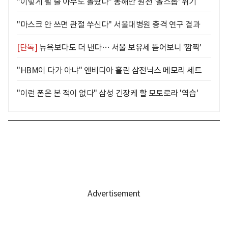
"이렇게 될 줄 아무도 몰랐다" 동해안 원전 '올스톱' 위기
"마스크 안 쓰면 관절 쑤신다" 서울대병원 충격 연구 결과
[단독]
뉴욕보다도 더 낸다… 서울 보유세 뜯어보니 '깜짝'
"HBM이 다가 아냐" 엔비디아 홀린 삼전닉스 메모리 세트
"이런 폰은 본 적이 없다" 삼성 긴장케 할 모토로라 '역습'