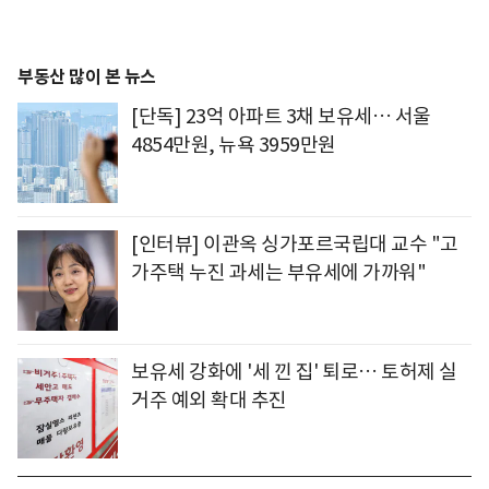
부동산 많이 본 뉴스
[단독] 23억 아파트 3채 보유세… 서울
4854만원, 뉴욕 3959만원
[인터뷰] 이관옥 싱가포르국립대 교수 "고
가주택 누진 과세는 부유세에 가까워"
보유세 강화에 '세 낀 집' 퇴로… 토허제 실
거주 예외 확대 추진