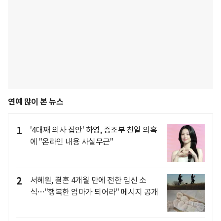
연예 많이 본 뉴스
1
'4대째 의사 집안' 하영, 증조부 친일 의혹
에 "온라인 내용 사실무근"
2
서혜원, 결혼 4개월 만에 전한 임신 소
식…"행복한 엄마가 되어라" 메시지 공개