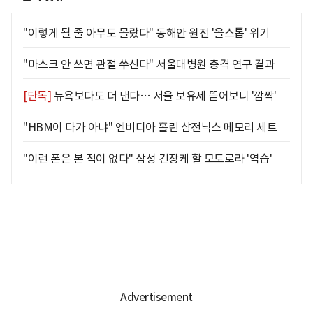
"이렇게 될 줄 아무도 몰랐다" 동해안 원전 '올스톱' 위기
"마스크 안 쓰면 관절 쑤신다" 서울대병원 충격 연구 결과
[단독]
뉴욕보다도 더 낸다… 서울 보유세 뜯어보니 '깜짝'
"HBM이 다가 아냐" 엔비디아 홀린 삼전닉스 메모리 세트
"이런 폰은 본 적이 없다" 삼성 긴장케 할 모토로라 '역습'