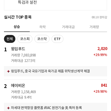
특검과 설전
실시간 TOP 종목
08.10
장마감
상승
하락
거래대금
거래량
전체
코스피
코스닥
ETF
2,020
1
윙입푸드
+
29.99
%
거래량
7,083,898
거래대금
127.5억
윙입푸드, 중국 국유기업과 육가공 제품 위탁생산계약 체결
841
2
에이비온
+
29.98
%
거래량
1,158,469
거래대금
9.4억
차세대 면역항암 플랫폼 iRAC 원천기술 美 특허 등록