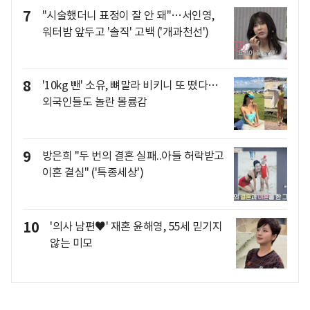
7
"시술했더니 표정이 잘 안 돼"…서인영,
워터밤 앞두고 '솔직' 고백 ('개과천선')
8
'10kg 뺀' 소유, 뼈말라 비키니 또 떴다…
외국인들도 놀란 볼륨감
9
방은희 "두 번의 결혼 실패..아들 허락받고
이혼 결심" ('특종세상')
10
'의사 남편♥' 재혼 윤해영, 55세 믿기지
않는 미모