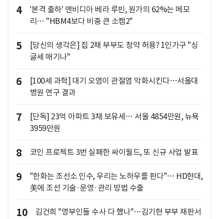
4
'본격 출하' 엔비디아 베라 루빈, 원가의 62%는 메모
리… "HBM4보다 비중 큰 소캠2"
5
[당신의 생각은] 집 2채 부부도 청약 허용? 1인가구 "싱
글세 매기나"
6
[100세 과학] 대기 오염이 관절염 악화시킨다…서울대
병원 연구 결과
7
[단독] 23억 아파트 3채 보유세… 서울 4854만원, 뉴욕
3959만원
8
코인 프로젝트 3번 실패한 싸이월드, 또 신규 사업 발표
9
"한화는 조선소 인수, 우리는 노하우를 판다"… HD현대,
美에 조선 기술·운영·관리 방법 수출
10
김건희 "영부인들 수사 다 했나"…김기현 부부 재판서