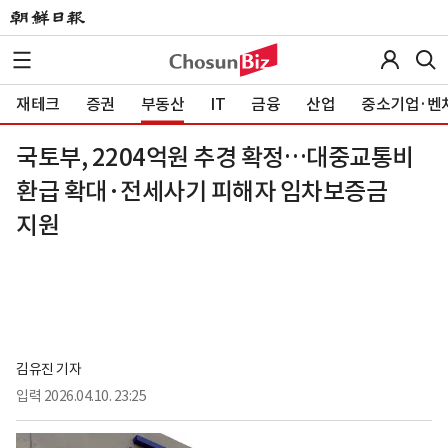
재테크
증권
부동산
IT
금융
산업
중소기업·벤
국토부, 2204억원 추경 확정…대중교통비
환급 확대·전세사기 피해자 임차보증금
지원
김유진 기자
입력
2026.04.10. 23:25