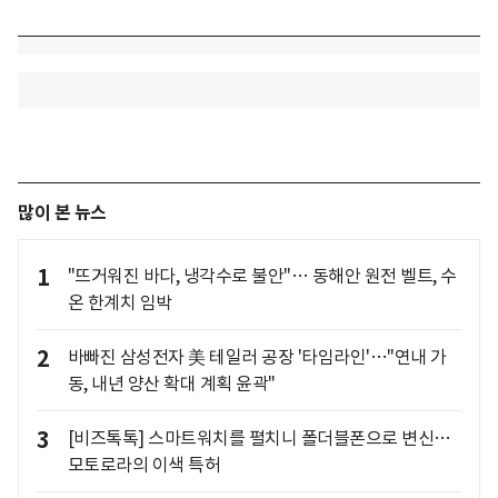
많이 본 뉴스
1
"뜨거워진 바다, 냉각수로 불안"… 동해안 원전 벨트, 수
온 한계치 임박
2
바빠진 삼성전자 美 테일러 공장 '타임라인'…"연내 가
동, 내년 양산 확대 계획 윤곽"
3
[비즈톡톡] 스마트워치를 펼치니 폴더블폰으로 변신…
모토로라의 이색 특허