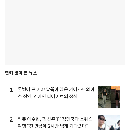
연예 많이 본 뉴스
1
물병이 큰 거야 팔뚝이 얇은 거야…트와이
스 정연, 연예인 다이어트의 정석
2
악뮤 이수현, '김성주子' 김민국과 스위스
여행 "첫 만남에 2시간 넘게 기다렸다"