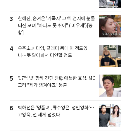
3
한혜진, 숨겨온 '가족사' 고백..점사에 눈물
터진 모녀 "아파도 못 쉬어" ('미우새')[종
합]
4
우주소녀 다영, 글래머 몸매 이 정도였
나…못 알아봐서 미안할 정도
5
'17억 빚' 함께 견딘 친母 애틋한 효심..MC
그리 "제가 챙겨야죠" 뭉클
6
박하선은 '명품녀', 류수영은 '성인영화'…
고영욱, 선 세게 넘었다