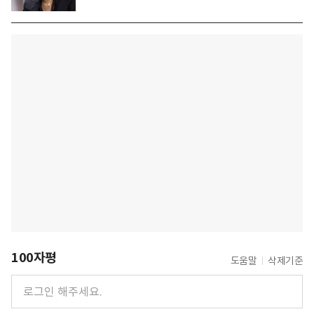
100자평
도움말
삭제기준