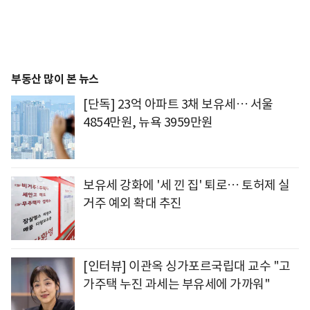
부동산 많이 본 뉴스
[단독] 23억 아파트 3채 보유세… 서울
4854만원, 뉴욕 3959만원
보유세 강화에 '세 낀 집' 퇴로… 토허제 실
거주 예외 확대 추진
[인터뷰] 이관옥 싱가포르국립대 교수 "고
가주택 누진 과세는 부유세에 가까워"