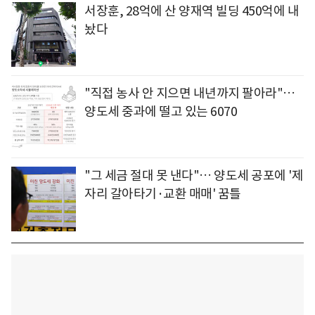
서장훈, 28억에 산 양재역 빌딩 450억에 내
놨다
"직접 농사 안 지으면 내년까지 팔아라"…
양도세 중과에 떨고 있는 6070
"그 세금 절대 못 낸다"… 양도세 공포에 '제
자리 갈아타기·교환 매매' 꿈틀