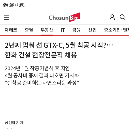
재테크
증권
부동산
IT
금융
산업
중소기업·벤
2년째 멈춰 선 GTX-C, 5월 착공 시작?…
한화 건설 현장전문직 채용
2024년 1월 착공기념식 후 지연
4월 공사비 중재 결과 나오면 가시화
"실착공 준비하는 자연스러운 과정"
정민하 기자