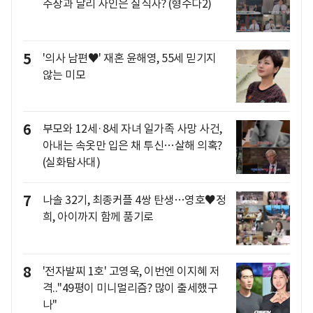
주장과 달리 사인은 질식사? (형수다2)
5
'의사 남편♥' 재혼 윤해영, 55세 믿기지
않는 미모
6
부모와 12세·8세 자녀 일가족 사망 사건,
아내는 속옷만 입은 채 투신…살해 의혹?
(실화탐사대)
7
나솔 32기, 최종커플 4쌍 탄생…영호♥정
희, 아이까지 함께 품기로
8
'전자발찌 1호' 고영욱, 이번엔 이지혜 저
격.."49평이 미니멀리즘? 많이 출세했구
나"