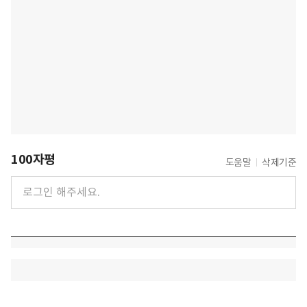
100자평
도움말
삭제기준