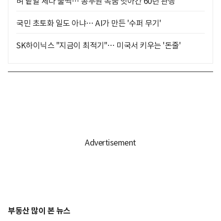
벼 낱알 세다 풀썩… 공무원 목숨 앗아간 60년 관행
국민 초토화 일도 아냐… AI가 만든 '수퍼 무기'
SK하이닉스 "지금이 최적기"… 미국서 키우는 '돈줄'
부동산 많이 본 뉴스