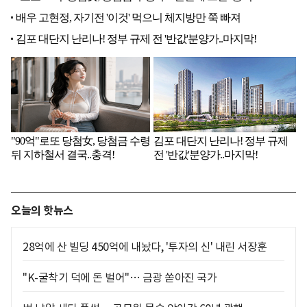
오늘의 핫뉴스
28억에 산 빌딩 450억에 내놨다, '투자의 신' 내린 서장훈
"K-굴착기 덕에 돈 벌어"… 금광 쏟아진 국가