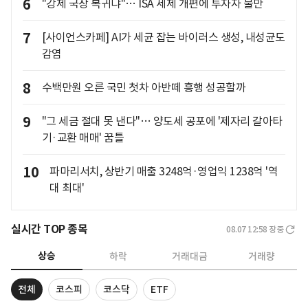
6
"강제 국장 복귀냐"… ISA 세제 개편에 투자자 불만
7
[사이언스카페] AI가 세균 잡는 바이러스 생성, 내성균도
감염
8
수백만원 오른 국민 첫차 아반떼 흥행 성공할까
9
"그 세금 절대 못 낸다"… 양도세 공포에 '제자리 갈아타
기·교환 매매' 꿈틀
10
파마리서치, 상반기 매출 3248억·영업익 1238억 '역
대 최대'
실시간 TOP 종목
08.07 12:58
장중
상승
하락
거래대금
거래량
전체
코스피
코스닥
ETF