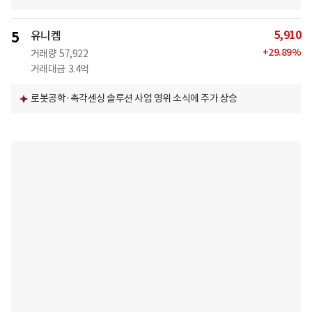
5,910
5
유니켐
+
29.89
%
거래량
57,922
거래대금
3.4억
로봇공학·촉각센싱 솔루션 사업 영위 소식에 주가 상승