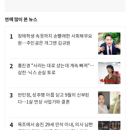
연예 많이 본 뉴스
1
장애학생 속옷까지 손빨래한 사회복무요
원…주인공은 개그맨 김규원
2
홍진경 "사라는 대로 샀는데 계속 빠져"…
삼전·닉스 손실 토로
3
반민정, 성추행 아픔 딛고 9월의 신부된
다…1살 연상 사업가와 결혼
4
욕조에서 숨진 29세 만삭 아내, 의사 남편