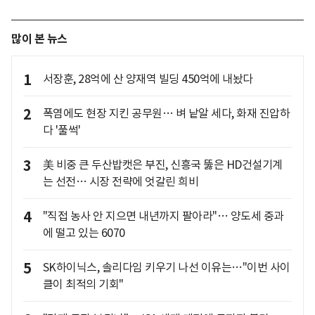
많이 본 뉴스
1
서장훈, 28억에 산 양재역 빌딩 450억에 내놨다
2
폭염에도 현장 지킨 공무원… 벼 낱알 세다, 화재 진압하
다 '풀썩'
3
美 비중 큰 두산밥캣은 부진, 신흥국 뚫은 HD건설기계
는 선전… 시장 전략에 엇갈린 희비
4
"직접 농사 안 지으면 내년까지 팔아라"… 양도세 중과
에 떨고 있는 6070
5
SK하이닉스, 솔리다임 키우기 나선 이유는…"이번 사이
클이 최적의 기회"