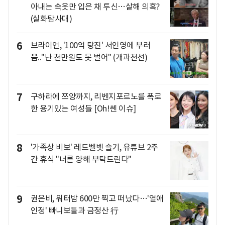
아내는 속옷만 입은 채 투신…살해 의혹?
(실화탐사대)
6
브라이언, '100억 탕진' 서인영에 부러
움.."난 천만원도 못 벌어" (개과천선)
7
구하라에 쯔양까지, 리벤지포르노를 폭로
한 용기있는 여성들 [Oh!쎈 이슈]
8
'가족상 비보' 레드벨벳 슬기, 유튜브 2주
간 휴식 "너른 양해 부탁드린다"
9
권은비, 워터밤 600만 찍고 떠났다…'열애
인정' 빠니보틀과 금정산 行