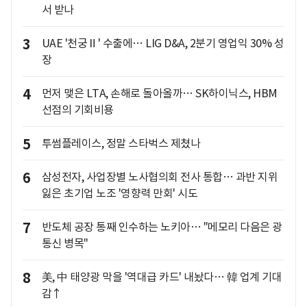
서 받나
3
UAE '천궁Ⅱ' 수출에… LIG D&A, 2분기 영업익 30% 성
장
4
먼저 맺은 LTA, 손해로 돌아올까… SK하이닉스, HBM
선점의 기회비용
5
투썸플레이스, 정말 스타벅스 제쳤나
6
삼성전자, 사업장별 노사협의회 전사 통합… 과반 지위
잃은 초기업 노조 '영향력 만회' 시도
7
반도체 공장 통째 인수하는 노키아… "메모리 다음은 광
통신 병목"
8
美, 中 태양광 막을 '역대급 카드' 내놨다… 韓 업계 기대
감↑