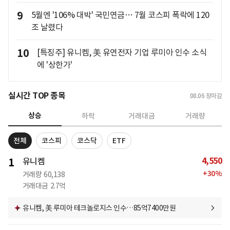
9
5월엔 '106% 대박' 국민연금… 7월 코스피 폭락에 120
조 날렸다
10
[특징주] 유니켐, 美 유연전자 기업 루미아 인수 소식
에 '상한가'
실시간 TOP 종목
08.06
장마감
상승
하락
거래대금
거래량
전체
코스피
코스닥
ETF
4,550
1
유니켐
+
30
%
거래량
60,138
거래대금
2.7억
유니켐, 美 루미아 테크놀로지스 인수…85억7400만원