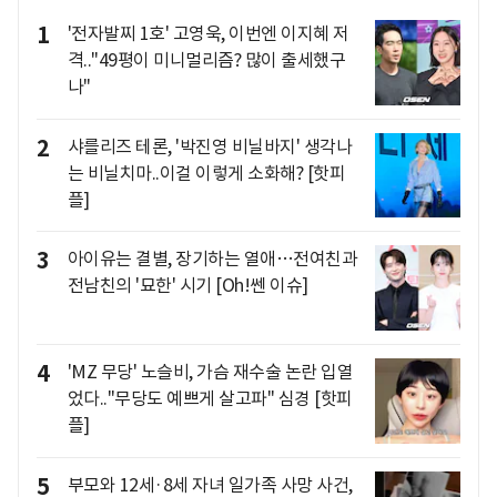
1
'전자발찌 1호' 고영욱, 이번엔 이지혜 저
격.."49평이 미니멀리즘? 많이 출세했구
나"
2
샤를리즈 테론, '박진영 비닐바지' 생각나
는 비닐치마..이걸 이렇게 소화해? [핫피
플]
3
아이유는 결별, 장기하는 열애…전여친과
전남친의 '묘한' 시기 [Oh!쎈 이슈]
4
'MZ 무당' 노슬비, 가슴 재수술 논란 입열
었다.."무당도 예쁘게 살고파" 심경 [핫피
플]
5
부모와 12세·8세 자녀 일가족 사망 사건,