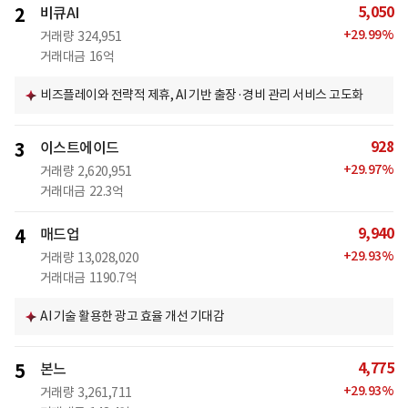
5,050
2
비큐AI
+
29.99
%
거래량
324,951
거래대금
16억
비즈플레이와 전략적 제휴, AI 기반 출장·경비 관리 서비스 고도화
928
3
이스트에이드
+
29.97
%
거래량
2,620,951
거래대금
22.3억
9,940
4
매드업
+
29.93
%
거래량
13,028,020
거래대금
1190.7억
AI 기술 활용한 광고 효율 개선 기대감
4,775
5
본느
+
29.93
%
거래량
3,261,711