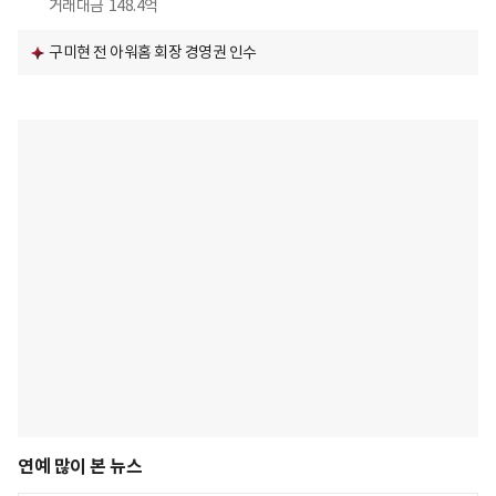
거래대금
148.4억
구미현 전 아워홈 회장 경영권 인수
연예 많이 본 뉴스