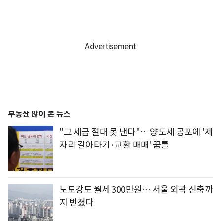
부동산 많이 본 뉴스
"그 세금 절대 못 낸다"… 양도세 공포에 '제
자리 갈아타기·교환 매매' 꿈틀
노도강도 월세 300만원… 서울 외곽 신축까
지 번졌다