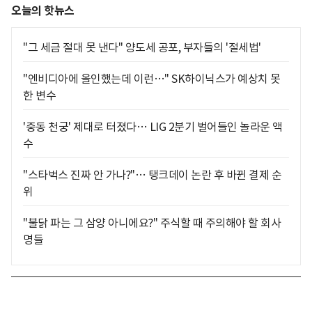
오늘의 핫뉴스
"그 세금 절대 못 낸다" 양도세 공포, 부자들의 '절세법'
"엔비디아에 올인했는데 이런…" SK하이닉스가 예상치 못
한 변수
'중동 천궁' 제대로 터졌다… LIG 2분기 벌어들인 놀라운 액
수
"스타벅스 진짜 안 가나?"… 탱크데이 논란 후 바뀐 결제 순
위
"불닭 파는 그 삼양 아니에요?" 주식할 때 주의해야 할 회사
명들