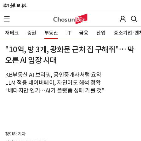
재테크
증권
부동산
IT
금융
산업
중소기업·벤
"10억, 방 3개, 광화문 근처 집 구해줘"… 막
오른 AI 임장 시대
KB부동산 AI 브리핑, 공인중개사처럼 요약
LLM 적용 네이버페이, 자연어도 해석 정확
"베타지만 인기…AI가 플랫폼 성패 가를 것"
정민하 기자