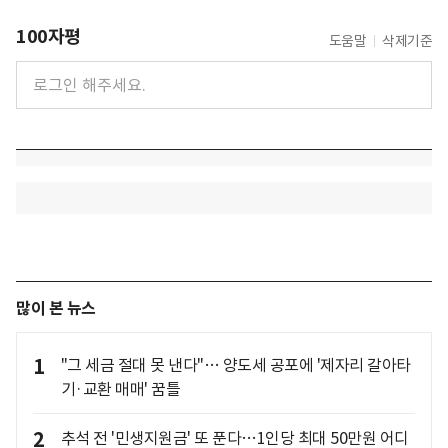
100자평
도움말
삭제기준
많이 본 뉴스
1
"그 세금 절대 못 낸다"… 양도세 공포에 '제자리 갈아타
기·교환 매매' 꿈틀
2
추석 전 '민생지원금' 또 푼다…1인당 최대 50만원 어디