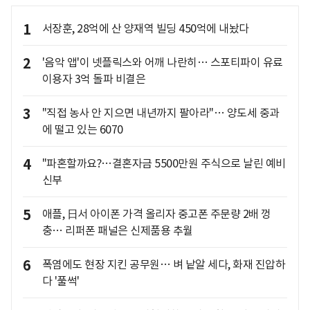
1
서장훈, 28억에 산 양재역 빌딩 450억에 내놨다
2
'음악 앱'이 넷플릭스와 어깨 나란히… 스포티파이 유료
이용자 3억 돌파 비결은
3
"직접 농사 안 지으면 내년까지 팔아라"… 양도세 중과
에 떨고 있는 6070
4
"파혼할까요?…결혼자금 5500만원 주식으로 날린 예비
신부
5
애플, 日서 아이폰 가격 올리자 중고폰 주문량 2배 껑
충… 리퍼폰 패널은 신제품용 추월
6
폭염에도 현장 지킨 공무원… 벼 낱알 세다, 화재 진압하
다 '풀썩'