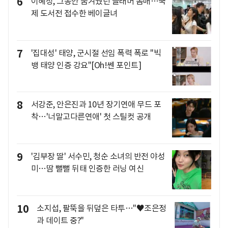
6
이혜성, 그동안 숨겨뒀던 글래머 몸매…국
제 도서전 접수한 베이글녀
7
'집대성' 태양, 군시절 선임 폭력 폭로 "빅
뱅 태양 인증 강요"[Oh!쎈 포인트]
8
서강준, 안은진과 10년 장기연애 무드 포
착…'너말고다른연애' 첫 스틸컷 공개
9
'김부장 딸' 서수민, 청순 소녀의 반전 야성
미…땀 뻘뻘 뒤태 인증한 러닝 여신
10
소지섭, 팔뚝을 뒤덮은 타투…"♥조은정
과 데이트 중?"