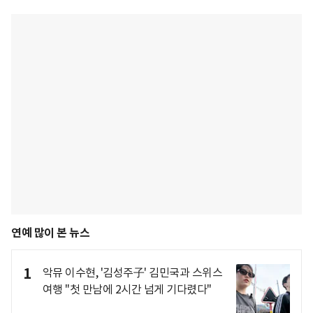
연예 많이 본 뉴스
1
악뮤 이수현, '김성주子' 김민국과 스위스
여행 "첫 만남에 2시간 넘게 기다렸다"