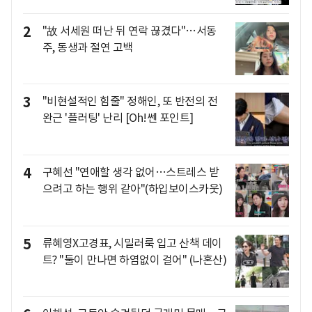
2
"故 서세원 떠난 뒤 연락 끊겼다"…서동
주, 동생과 절연 고백
3
"비현설적인 힘줄" 정해인, 또 반전의 전
완근 '플러팅' 난리 [Oh!쎈 포인트]
4
구혜선 "연애할 생각 없어…스트레스 받
으려고 하는 행위 같아"(하입보이스카웃)
5
류혜영X고경표, 시밀러룩 입고 산책 데이
트? "둘이 만나면 하염없이 걸어" (나혼산)