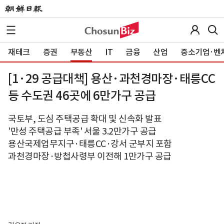
재테크
증권
부동산
IT
금융
산업
중소기업·벤
[1·29 공급대책] 용산·과천경마장·태릉CC
등 수도권 46곳에 6만가구 공급
국토부, 도심 주택공급 확대 및 신속화 발표
'만성 주택공급 부족' 서울 3.2만가구 공급
용산국제업무지구·태릉CC·강서 군부지 포함
과천경마장·방첩사령부 이전해 1만가구 공급