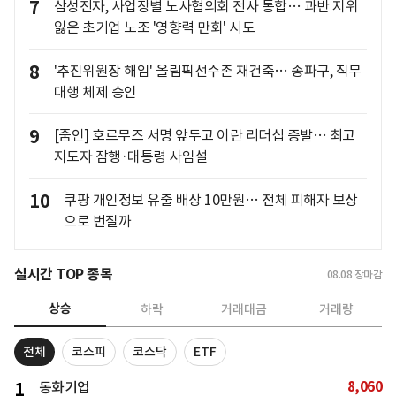
7
삼성전자, 사업장별 노사협의회 전사 통합… 과반 지위
잃은 초기업 노조 '영향력 만회' 시도
8
'추진위원장 해임' 올림픽선수촌 재건축… 송파구, 직무
대행 체제 승인
9
[줌인] 호르무즈 서명 앞두고 이란 리더십 증발… 최고
지도자 잠행·대통령 사임설
10
쿠팡 개인정보 유출 배상 10만원… 전체 피해자 보상
으로 번질까
실시간 TOP 종목
08.08
장마감
상승
하락
거래대금
거래량
전체
코스피
코스닥
ETF
8,060
1
동화기업