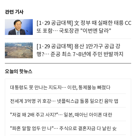
관련 기사
[1·29 공급대책] 文 정부 때 실패한 태릉 CC
또 포함… 국토장관 "이번엔 달라"
[1·29 공급대책] 용산 1만가구 공급 강
행?… 준공 최소 7~8년에 주민 반발까지
오늘의 핫뉴스
대통령도 못 만나는 지도자… 이란, 통제불능 빠졌다
전세계 3억명 귀 호강… 넷플릭스급 돌풍 일으킨 음악 앱
"저걸 왜 2배 주고 사지?"… 일본, 때아닌 아이폰 대란
"파혼 말할 엄두 안 나"… 주식으로 결혼자금 다 날린 女