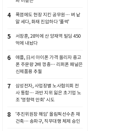
파 비결은
4
폭염에도 현장 지킨 공무원… 벼 낱
알 세다, 화재 진압하다 '풀썩'
5
서장훈, 28억에 산 양재역 빌딩 450
억에 내놨다
6
애플, 日서 아이폰 가격 올리자 중고
폰 주문량 2배 껑충… 리퍼폰 패널은
신제품용 추월
7
삼성전자, 사업장별 노사협의회 전
사 통합… 과반 지위 잃은 초기업 노
조 '영향력 만회' 시도
8
'추진위원장 해임' 올림픽선수촌 재
건축… 송파구, 직무대행 체제 승인