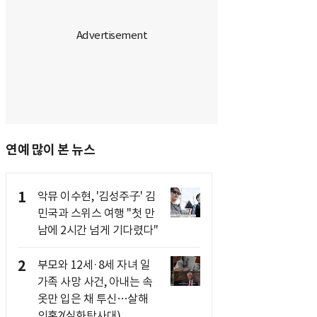
연예 많이 본 뉴스
1
악뮤 이수현, '김성주子' 김
민국과 스위스 여행 "첫 만
남에 2시간 넘게 기다렸다"
2
부모와 12세·8세 자녀 일
가족 사망 사건, 아내는 속
옷만 입은 채 투신…살해
의혹?(실화탐사대)