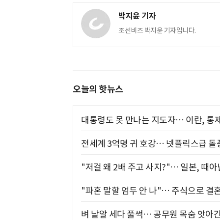
박지윤 기자
조선비즈 박지윤 기자입니다.
오늘의 핫뉴스
대통령도 못 만나는 지도자… 이란, 통
전세계 3억명 귀 호강… 넷플릭스급 돌
"저걸 왜 2배 주고 사지?"… 일본, 때
"파혼 말할 엄두 안 나"… 주식으로 결
벼 낱알 세다 풀썩… 공무원 목숨 앗아간