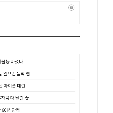
제불능 빠졌다
풍 일으킨 음악 앱
아닌 아이폰 대란
혼자금 다 날린 女
 60년 관행