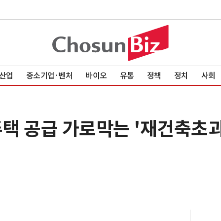
산업
중소기업·벤처
바이오
유통
정책
정치
사회
택 공급 가로막는 '재건축초
최