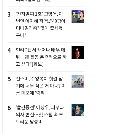
3
'전자발찌 1호' 고영욱, 이
번엔 이지혜 저격.."49평이
미니멀리즘? 많이 출세했
구나"
4
현리 "日서 태어나 배우 데
뷔…韓 활동 본격적으로 하
고 싶다"[화보]
5
전소미, 수영복이 핫걸 담
기에 너무 작은 거 아냐? 여
름 미모에 '깜짝'
6
'빨간풍선' 이상우, 피부과
의사 변신…첫 스틸 속 부
드러운 남성미