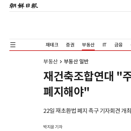
재테크
증권
부동산
IT
금융
부동산
부동산 일반
재건축조합연대 "주
폐지해야"
22일 재초환법 폐지 촉구 기자회견 개
박지윤 기자