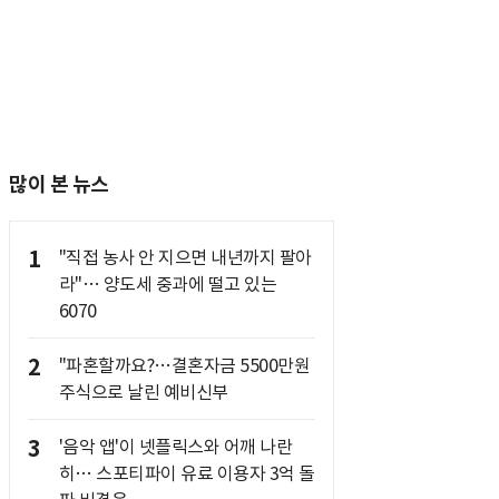
많이 본 뉴스
1
"직접 농사 안 지으면 내년까지 팔아
라"… 양도세 중과에 떨고 있는
6070
2
"파혼할까요?…결혼자금 5500만원
주식으로 날린 예비신부
3
'음악 앱'이 넷플릭스와 어깨 나란
히… 스포티파이 유료 이용자 3억 돌