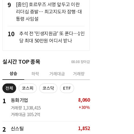
9
[줌인] 호르무즈 서명 앞두고 이란
리더십 증발… 최고지도자 잠행·대
통령 사임설
10
추석 전 '민생지원금' 또 푼다…1인
당 최대 50만원 어디서 받나
실시간 TOP 종목
08.08
장마감
상승
하락
거래대금
거래량
전체
코스피
코스닥
ETF
8,060
1
동화기업
+
30
%
거래량
1,338,415
거래대금
105.2억
1,852
2
신스틸