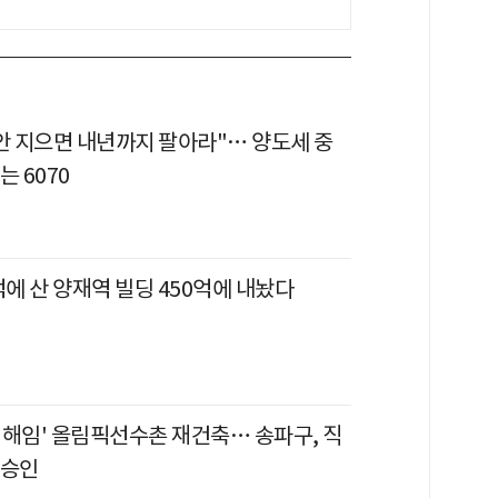
 안 지으면 내년까지 팔아라"… 양도세 중
는 6070
억에 산 양재역 빌딩 450억에 내놨다
 해임' 올림픽선수촌 재건축… 송파구, 직
 승인