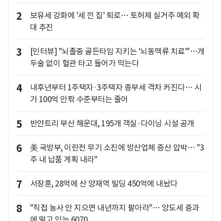
2
보유세 강화에 '세 낀 집' 퇴로… 토허제 실거주 예외 확
대 추진
3
[인터뷰] "뇌졸중 골든타임 지키는 '뇌동맥류 치료'"…개
두술 없이 혈관 타고 들어가 막는다
4
내후년부터 1주택자·3주택자 종부세 격차 커진다… 시
가 100억 안팎 수준부터는 줄어
5
반얀트리 부산 해운대, 195개 객실·다이닝 시설 공개
6
美 국방부, 이란전 무기 소진에 방산업체 증산 압박… "3
주 내 납품 계획 내라"
7
서장훈, 28억에 산 양재역 빌딩 450억에 내놨다
8
"직접 농사 안 지으면 내년까지 팔아라"… 양도세 중과
에 떨고 있는 6070