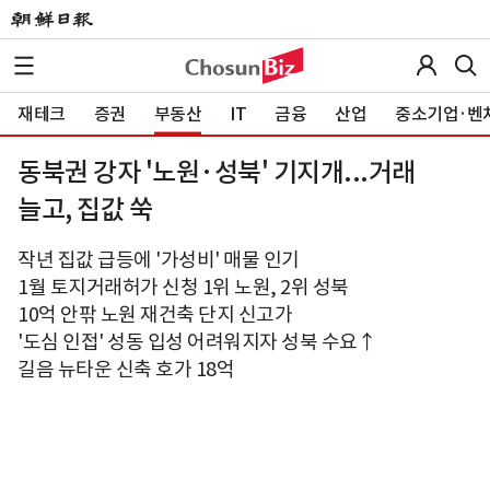
재테크
증권
부동산
IT
금융
산업
중소기업·벤
동북권 강자 '노원·성북' 기지개...거래
늘고, 집값 쑥
작년 집값 급등에 '가성비' 매물 인기
1월 토지거래허가 신청 1위 노원, 2위 성북
10억 안팎 노원 재건축 단지 신고가
'도심 인접' 성동 입성 어려워지자 성북 수요↑
길음 뉴타운 신축 호가 18억