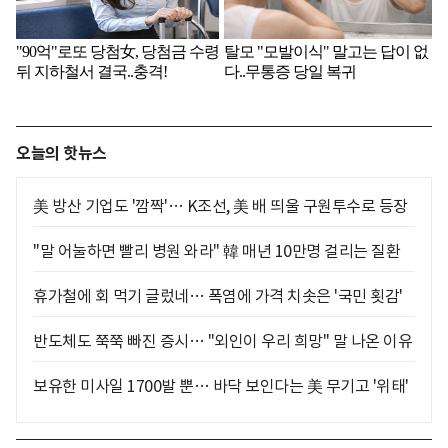
오늘의 핫뉴스
美 방산 기업도 '깜짝'… K조선, 美 배 띄울 구원투수로 등장
"말 어눌하면 빨리 병원 와라" 韓 매년 10만명 걸리는 질환
휴가철에 회 먹기 글렀네… 폭염에 가격 치솟은 '국민 횟감'
반도체도 쭉쭉 빠진 증시… "외인이 우리 희망" 말 나온 이유
보유한 미사일 1700발 뿐… 바닥 보인다는 美 무기고 '위태'