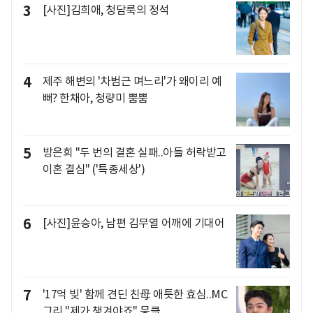
3
[사진]김희애, 청담룩의 정석
4
제주 해변의 '차범근 며느리'가 왜이리 예
뻐? 한채아, 청량미 뿜뿜
5
방은희 "두 번의 결혼 실패..아들 허락받고
이혼 결심" ('특종세상')
6
[사진]윤승아, 남편 김무열 어깨에 기대어
7
'17억 빚' 함께 견딘 친母 애틋한 효심..MC
그리 "제가 챙겨야죠" 뭉클