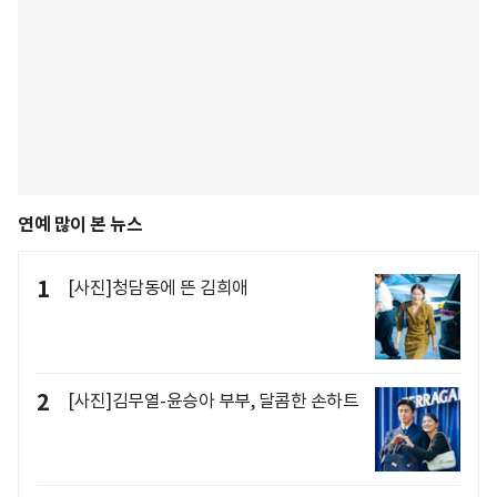
연예 많이 본 뉴스
1
[사진]청담동에 뜬 김희애
2
[사진]김무열-윤승아 부부, 달콤한 손하트