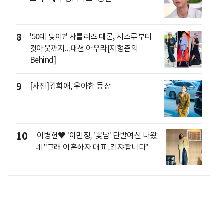
8
'50대 맞아?' 샤를리즈 테론, 시스루부터
컷아웃까지...패션 아우라[지형준의
Behind]
9
[사진]김희애, 우아한 등장
10
'이병헌♥ '이민정, '꽃남' 단발여신 나왔
네 "그래 이혼하자 대표..감쟈합니다"