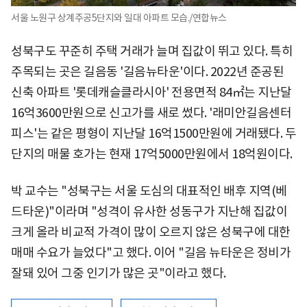
서울 노원구 상계주공5단지와 일대 아파트 모습./연합뉴스
성북구도 꾸준히 주택 거래가 늘며 집값이 뛰고 있다. 특히
주목되는 곳은 길음동 '길음뉴타운'이다. 2022년 준공된
신축 아파트 '롯데캐슬클라시아' 전용면적 84㎡는 지난달
16억3600만원으로 신고가를 새로 썼다. '래미안길음센터
피스'는 같은 평형이 지난달 16억1500만원에 거래됐다. 두
단지의 매물 호가는 현재 17억5000만원에서 18억원이다.
박 교수는 "성북구는 서울 도심의 대표적인 배후 지역(베
드타운)"이라며 "성격이 유사한 성동구가 지난해 집값이
크게 올라 비교적 가격이 많이 오르지 않은 성북구에 대한
매매 수요가 늘었다"고 했다. 이어 "길음 뉴타운은 정비가
잘돼 있어 그중 인기가 많은 곳"이라고 했다.