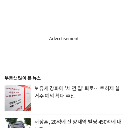
부동산 많이 본 뉴스
보유세 강화에 '세 낀 집' 퇴로… 토허제 실
거주 예외 확대 추진
서장훈, 28억에 산 양재역 빌딩 450억에 내